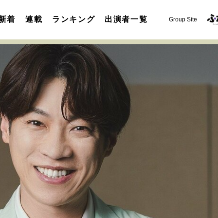
新着
連載
ランキング
出演者一覧
Group Site
運命を変えた出会い
決断の裏側
挫折からの再起
未知
表現者の葛藤
人生が動いた日
10代の挫折と原点
セカンドキャリアの描き方
独立という決断
大人の学び直し
夢を掴む選択