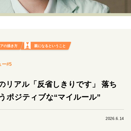
リーダーの流儀
変革の原動力
次世代へのバトン
トッ
重圧との向き合い方
一流のルーティン
20代の現在地
40代からの景色
50代のリアル
美しさの哲学
パートナ
リアの描き方
親になるということ
病が教えてくれたこと
移住という選択
熱狂できるもの
私を彩るエッセンス
60代のネクストステージ
70代のグランド
ー#5
地域とつながる/お金との付き合い方
のリアル「反省しきりです」 落ち
うポジティブな“マイルール”
2026.6.14