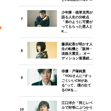
少年隊・植草克秀が
7
語る人生の分岐点
7
「弟のように可愛が
ってもらった恩人と
K…
藤原紀香が明かす人
8
生の転機と「阪神・
8
淡路大震災」 オー
ディション落選続…
俳優・戸塚純貴
「YOUさんに“すっ
9
9
ごくいいCMがあ
る”って、僕の出て
るCMを…
江口洋介「同じレベ
ルで対等にぶつかり
10
10