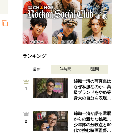
ランキング
24時間
1週間
最新
錦織一清の写真集は
なぜ私服なのか…高
1
1
級ブランドをやめ等
身大の自分を表現…
錦織一清が語る還暦
からの新たな挑戦…
2
2
少年隊の分岐点と60
代で挑む映画監督…