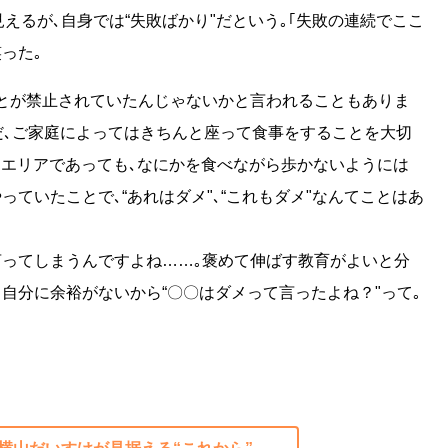
えるが､自身では“失敗ばかり"だという｡｢失敗の連続でここ
った｡
ことが禁止されていたんじゃないかと言われることもありま
ただ､ご家庭によってはきちんと座って食事をすることを大切
なエリアであっても､なにかを食べながら歩かないようには
ていたことで､“あれはダメ"､“これもダメ"なんてことはあ
言ってしまうんですよね……｡褒めて伸ばす教育がよいと分
､自分に余裕がないから“〇〇はダメって言ったよね？"って｡