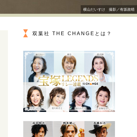
プが描く未来
横山だいすけ 撮影／有坂政晴
忘れられない言葉
10代・20代の土台
双葉社 THE CHANGEとは？
ーとの歩み方
親になるということ
一生モノの愛用品
デザイン