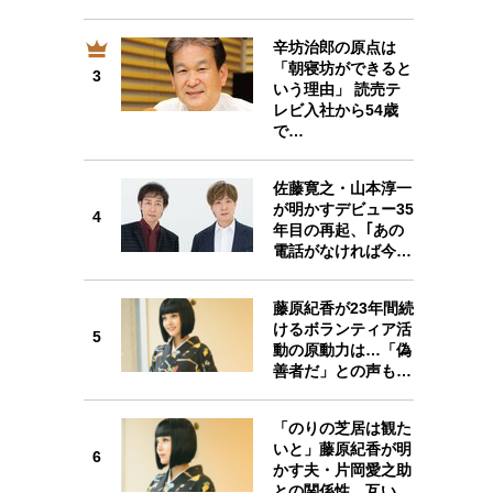
辛坊治郎の原点は
「朝寝坊ができると
3
3
いう理由」 読売テ
レビ入社から54歳
で…
佐藤寛之・山本淳一
4
が明かすデビュー35
4
年目の再起、｢あの
電話がなければ今…
藤原紀香が23年間続
5
けるボランティア活
5
動の原動力は…「偽
善者だ」との声も…
「のりの芝居は観た
6
いと」藤原紀香が明
6
かす夫・片岡愛之助
との関係性…互い…