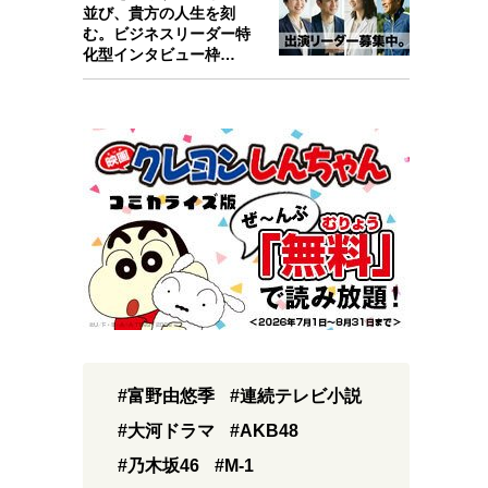
並び、貴方の人生を刻
む。ビジネスリーダー特
化型インタビュー枠
『Key person』始…
#富野由悠季
#連続テレビ小説
#大河ドラマ
#AKB48
#乃木坂46
#M-1