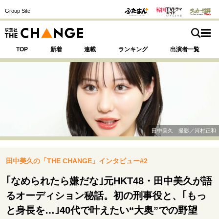
Group Site
TOP
新着
連載
ランキング
出演者一覧
注目の記事テーマで探す
SPECIAL
田中美久 撮影／河村正和
サイトの核・哲学
田中美久の「THE CHANGE」インタビュー#2
運命を変えた出会い
決断の裏側
挫折からの再起
未知への挑戦
プロフェッショナルの矜持
｢なめられたら嫌だな｣元HKT48・田中美久が語
表現者の葛藤
人生が動いた日
10代の挫折と原点
るオーディション秘話。初の刑事役と、｢もっ
と身長を…｣40代で叶えたい“大奥”での野望