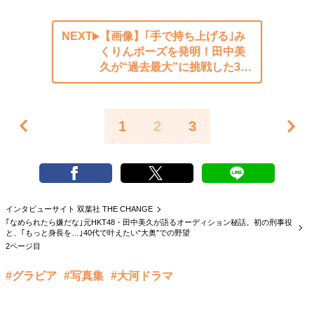
NEXT
【画像】｢手で持ち上げる｣み
くりんポーズを発明！田中美
久が“過去最大”に挑戦した3…
1
2
3
インタビューサイト 双葉社 THE CHANGE
｢なめられたら嫌だな｣元HKT48・田中美久が語るオーディション秘話。初の刑事役
と、｢もっと身長を…｣40代で叶えたい“大奥”での野望
2ページ目
#グラビア
#写真集
#大河ドラマ