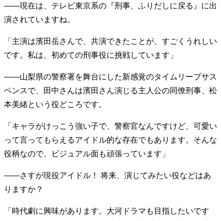
——現在は、テレビ東京系の『刑事、ふりだしに戻る』に出
40代からの景色
50代のリアル
美しさの哲学
演されていますね。
パートナーとの歩み方
親になるということ
病が教えてくれたこと
移住という選択
「主演は濱田岳さんで、共演できたことが、すごくうれしい
熱狂できるもの
一生モノの愛用品
です。私は、初めての刑事役に挑戦しています」
私を彩るエッセンス
60代のネクストステージ
70代のグランドデザイン
——山梨県の警察署を舞台にした新感覚のタイムリープサス
ペンスで、田中さんは濱田さん演じる主人公の同僚刑事、松
本美緒という役どころです。
社会・カルチャー・マネー
地域とつながる/お金との付き合い方
「キャラがけっこう強い子で、警察官なんですけど、可愛い
って言ってもらえるアイドル的な存在でもあります。そんな
役柄なので、ビジュアル面も頑張っています」
——さすが現役アイドル！ 将来、演じてみたい役などはあ
りますか？
「時代劇に興味があります。大河ドラマも目指したいです