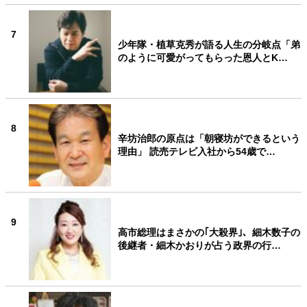
7
少年隊・植草克秀が語る人生の分岐点「弟
のように可愛がってもらった恩人とK…
8
辛坊治郎の原点は「朝寝坊ができるという
理由」 読売テレビ入社から54歳で…
9
高市総理はまさかの｢大殺界｣、細木数子の
後継者・細木かおりが占う政界の行…