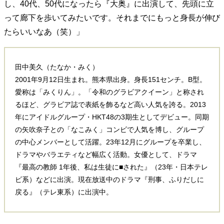
し、40代、50代になったら『大奥』に出演して、先頭に立
って廊下を歩いてみたいです。それまでにもっと身長が伸び
たらいいなあ（笑）」
田中美久（たなか・みく）
2001年9月12日生まれ。熊本県出身。身長151センチ。B型。
愛称は「みくりん」。「令和のグラビアクイーン」と称され
るほど、グラビア誌で表紙を飾るなど高い人気を誇る。2013
年にアイドルグループ・HKT48の3期生としてデビュー。同期
の矢吹奈子との「なこみく」コンビで人気を博し、グループ
の中心メンバーとして活躍。23年12月にグループを卒業し、
ドラマやバラエティなど幅広く活動。女優として、ドラマ
『最高の教師 1年後、私は生徒に■された』（23年・日本テレ
ビ系）などに出演。現在放送中のドラマ『刑事、ふりだしに
戻る』（テレ東系）に出演中。