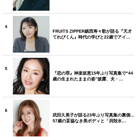
4
FRUITS ZIPPER鎮西寿々歌が語る『天才
てれびくん』時代の学びと22歳でアイ…
5
『恋の罪』神楽坂恵15年ぶり写真集で“44
歳の生まれたままの姿”披露、夫・…
6
武田久美子が語る23年ぶり写真集の裏側…
57歳の妥協なき美ボディと「貝殻水…