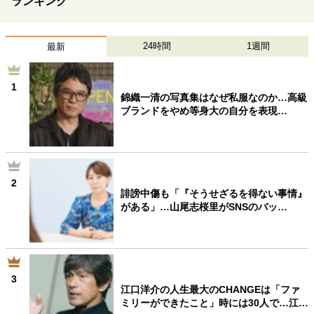
ランキング
24時間
1週間
最新
1
錦織一清の写真集はなぜ私服なのか…高級
ブランドをやめ等身大の自分を表現…
2
誹謗中傷も「『そうせざるを得ない事情』
がある」…山尾志桜里がSNSのバッ…
3
江口洋介の人生最大のCHANGEは「ファ
ミリーができたこと」時には30人で…江…