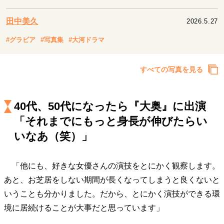
キャリア・働き方
セカンドキャリアの描き方
独立という決断
田中美久
2026.5.27
大人の学び直し
ファーストキャリアを拓く
#グラビア
#写真集
#大河ドラマ
夢を掴む選択
すべての写真を見る
経営・ビジネス
リーダーの流儀
変革の原動力
次世代へのバトン
40代、50代になったら『大奥』に出演
トップが描く未来
「それまでにもっと身長が伸びたらい
いなあ（笑）」
マインドセット
「他にも、好きな女優さんの演技をとにかく観察します。
重圧との向き合い方
一流のルーティン
20代の現在地
あと、お芝居をしない期間が長くなってしまうと良くないと
忘れられない言葉
10代・20代の土台
いうことも分かりました。だから、とにかく演技ができる環
境に居続けることが大事だと思っています」
ライフスタイル・生き方