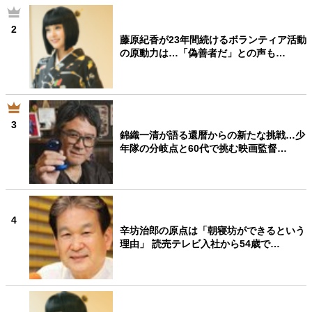
2
藤原紀香が23年間続けるボランティア活動
の原動力は…「偽善者だ」との声も…
3
錦織一清が語る還暦からの新たな挑戦…少
年隊の分岐点と60代で挑む映画監督…
4
辛坊治郎の原点は「朝寝坊ができるという
理由」 読売テレビ入社から54歳で…