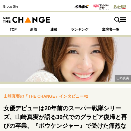
Group Site
TOP
新着
連載
ランキング
出演者一覧
注目の記事テーマで探す
SPECIAL
山崎真実
サイトの核・哲学
山崎真実の「THE CHANGE」インタビュー#2
運命を変えた出会い
決断の裏側
挫折からの再起
未知への挑戦
プロフェッショナルの矜持
女優デビューは20年前のスーパー戦隊シリー
表現者の葛藤
人生が動いた日
10代の挫折と原点
ズ、山崎真実が語る30代でのグラビア復帰と再
びの卒業、『ボウケンジャー』で受けた痛烈な