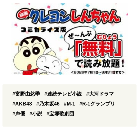
#富野由悠季
#連続テレビ小説
#大河ドラマ
#AKB48
#乃木坂46
#M-1
#R-1グランプリ
#声優
#小説
#宝塚歌劇団