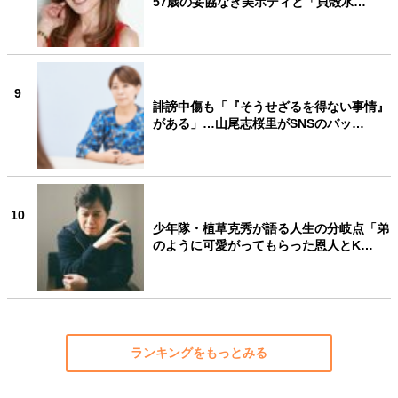
57歳の妥協なき美ボディと「貝殻水…
9
誹謗中傷も「『そうせざるを得ない事情』
がある」…山尾志桜里がSNSのバッ…
10
少年隊・植草克秀が語る人生の分岐点「弟
のように可愛がってもらった恩人とK…
ランキングをもっとみる