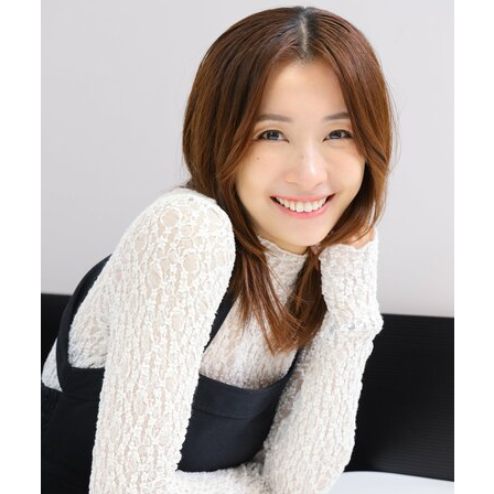
40代からの景色
50代のリアル
美しさの哲学
パートナーとの歩み方
親になるということ
病が教えてくれたこと
移住という選択
熱狂できるもの
一生モノの愛用品
私を彩るエッセンス
60代のネクストステージ
70代のグランドデザイン
社会・カルチャー・マネー
地域とつながる/お金との付き合い方