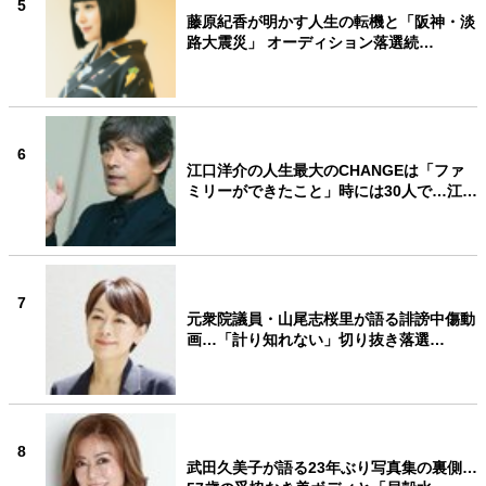
5
藤原紀香が明かす人生の転機と「阪神・淡
路大震災」 オーディション落選続…
6
江口洋介の人生最大のCHANGEは「ファ
ミリーができたこと」時には30人で…江…
7
元衆院議員・山尾志桜里が語る誹謗中傷動
画…「計り知れない」切り抜き落選…
8
武田久美子が語る23年ぶり写真集の裏側…