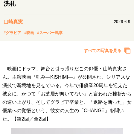
キャリア・働き方
洗礼
セカンドキャリアの描き方
独立という決断
大人の学び直し
ファーストキャリアを拓く
山崎真実
2026.6.9
夢を掴む選択
#グラビア
#映画
#スーパー戦隊
経営・ビジネス
すべての写真を見る
リーダーの流儀
変革の原動力
次世代へのバトン
トップが描く未来
映画にドラマ、舞台と引っ張りだこの俳優・山崎真実さ
ん。主演映画『軋み—KISHIMI—』が公開され、シリアスな
演技で新境地を見せている。今年で俳優業20周年を迎えた
マインドセット
彼女に、かつて「お芝居が向いてない」と言われた挫折から
重圧との向き合い方
一流のルーティン
20代の現在地
の這い上がり、そしてグラビア卒業と、「退路を断った」女
忘れられない言葉
10代・20代の土台
優業への覚悟という、彼女の人生の「CHANGE」を聞い
た。【第2回／全2回】
ライフスタイル・生き方