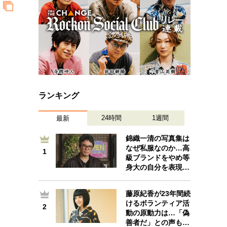
ランキング
24時間
1週間
最新
錦織一清の写真集は
なぜ私服なのか…高
1
1
級ブランドをやめ等
身大の自分を表現…
藤原紀香が23年間続
けるボランティア活
2
2
動の原動力は…「偽
善者だ」との声も…