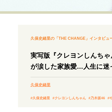
経営・ビジネス
マインドセット
ライフスタイル・生き方
久保史緒里の「THE CHANGE」インタビュー
実写版『クレヨンしんちゃ
が涙した家族愛…人生に迷
社会・カルチャー・マネー
久保史緒里
#久保史緒里
#クレヨンしんちゃん
#乃木坂46
#