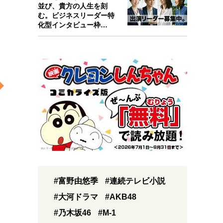
並び、貴方の人生を刻
む。ビジネスリーダー特
化型インタビュー枠
『Key person』始…
#富野由悠季
#連続テレビ小説
#大河ドラマ
#AKB48
#乃木坂46
#M-1