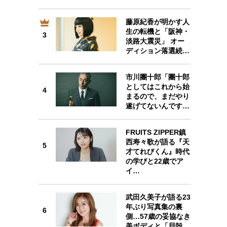
藤原紀香が明かす人
生の転機と「阪神・
3
3
淡路大震災」 オー
ディション落選続…
市川團十郎「團十郎
としてはこれから始
4
4
まるので、まだやり
遂げてないんです…
FRUITS ZIPPER鎮
西寿々歌が語る『天
5
才てれびくん』時代
5
の学びと22歳でア
イ…
武田久美子が語る23
年ぶり写真集の裏
6
側…57歳の妥協なき
6
美ボディと「貝殻