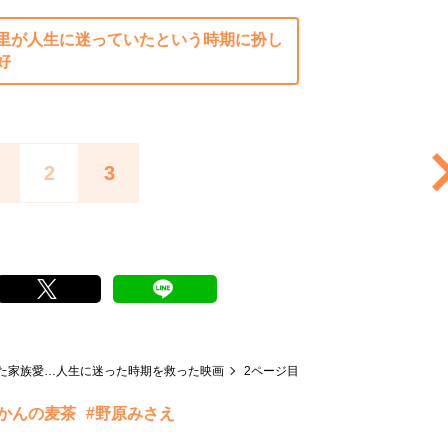
里が人生に迷っていたという時期に扮し
好
2
3
た家族愛…人生に迷った時期を救った映画
2ページ目
やかんの麦茶
#野原みさえ