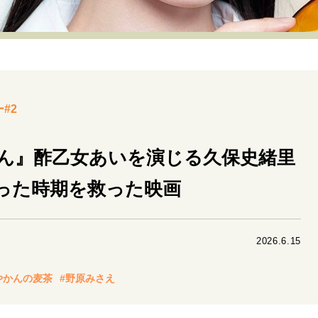
リーダーの流儀
変革の原動力
次世代へのバトン
トッ
重圧との向き合い方
一流のルーティン
20代の現在地
40代からの景色
50代のリアル
美しさの哲学
パートナ
#2
病が教えてくれたこと
移住という選択
熱狂できるもの
私を彩るエッセンス
60代のネクストステージ
70代のグランド
ん』酢乙女あいを演じる久保史緒里
った時期を救った映画
地域とつながる/お金との付き合い方
2026.6.15
やかんの麦茶
#野原みさえ