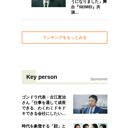
うになりました」舞
台『SEIMEI』共
10
演…
ランキングをもっとみる
Key person
Sponsored
ゴンドラ代表・古江恵治
さん「仕事を通して成長
できる、わくわくドキド
キできる会社にしたいと
考えたんで…
時代を象徴する「顔」と