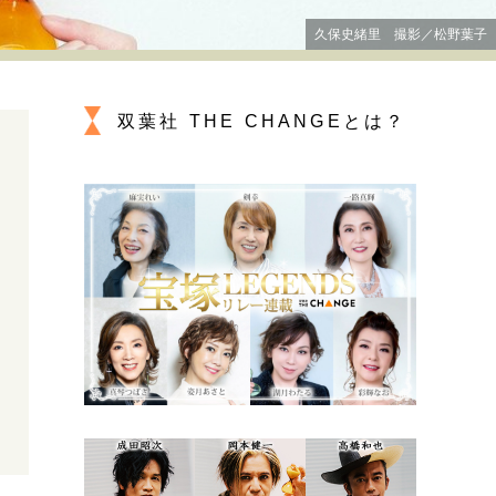
プが描く未来
久保史緒里 撮影／松野葉子
忘れられない言葉
10代・20代の土台
双葉社 THE CHANGEとは？
ーとの歩み方
親になるということ
一生モノの愛用品
デザイン