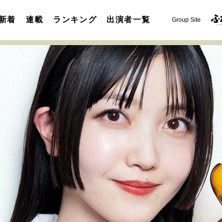
新着
連載
ランキング
出演者一覧
Group Site
運命を変えた出会い
決断の裏側
挫折からの再起
未知
表現者の葛藤
人生が動いた日
10代の挫折と原点
セカンドキャリアの描き方
独立という決断
大人の学び直し
夢を掴む選択