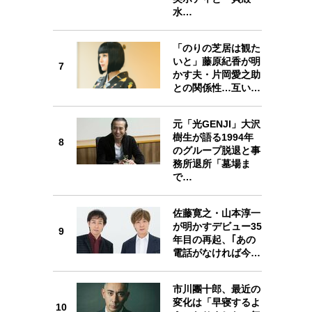
水…
「のりの芝居は観た
いと」藤原紀香が明
7
かす夫・片岡愛之助
7
との関係性…互い…
元「光GENJI」大沢
樹生が語る1994年
8
のグループ脱退と事
務所退所「墓場ま
8
で…
佐藤寛之・山本淳一
が明かすデビュー35
9
年目の再起、｢あの
電話がなければ今…
9
市川團十郎、最近の
変化は「早寝するよ
10