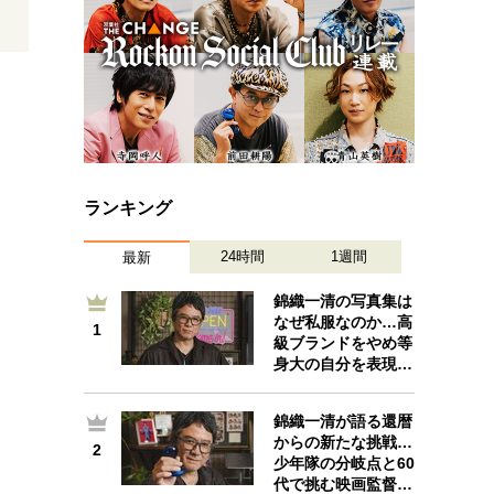
ランキング
24時間
1週間
最新
錦織一清の写真集は
なぜ私服なのか…高
1
1
級ブランドをやめ等
身大の自分を表現…
錦織一清が語る還暦
からの新たな挑戦…
2
2
少年隊の分岐点と60
代で挑む映画監督…