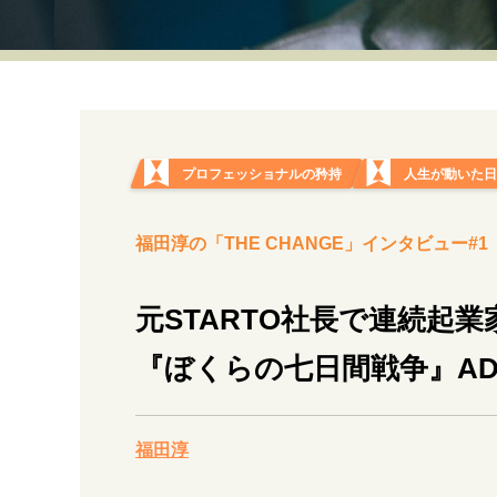
経営・ビジネス
マインドセット
ライフスタイル・生き方
プロフェッショナルの矜持
人生が動いた
福田淳の「THE CHANGE」インタビュー#1
社会・カルチャー・マネー
元STARTO社長で連続起
『ぼくらの七日間戦争』A
福田淳