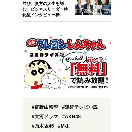
並び、貴方の人生を刻
む。ビジネスリーダー特
化型インタビュー枠
『Key person』始…
#富野由悠季
#連続テレビ小説
#大河ドラマ
#AKB48
#乃木坂46
#M-1