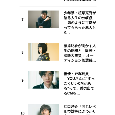
少年隊・植草克秀が
7
語る人生の分岐点
7
「弟のように可愛が
ってもらった恩人と
K…
藤原紀香が明かす人
8
生の転機と「阪神・
8
淡路大震災」 オー
ディション落選続…
俳優・戸塚純貴
「YOUさんに“すっ
9
9
ごくいいCMがあ
る”って、僕の出て
るCMを…
江口洋介「同じレベ
ルで対等にぶつかり
10
10