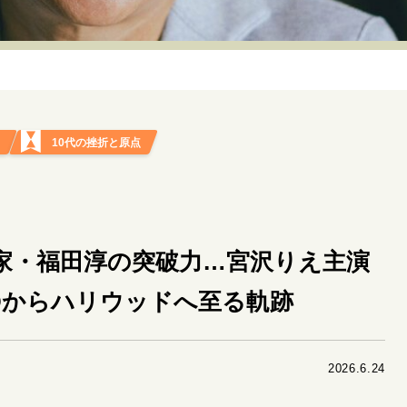
リーダーの流儀
変革の原動力
次世代へのバトン
トッ
重圧との向き合い方
一流のルーティン
20代の現在地
40代からの景色
50代のリアル
美しさの哲学
パートナ
日
10代の挫折と原点
病が教えてくれたこと
移住という選択
熱狂できるもの
私を彩るエッセンス
60代のネクストステージ
70代のグランド
地域とつながる/お金との付き合い方
業家・福田淳の突破力…宮沢りえ主演
Dからハリウッドへ至る軌跡
2026.6.24