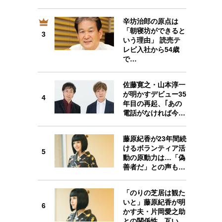
辛坊治郎の原点は
「朝寝坊ができると
3
3
いう理由」 読売テ
レビ入社から54歳
で…
佐藤寛之・山本淳一
4
が明かすデビュー35
4
年目の再起、｢あの
電話がなければ今…
藤原紀香が23年間続
5
けるボランティア活
5
動の原動力は…「偽
善者だ」との声も…
「のりの芝居は観た
6
いと」藤原紀香が明
6
かす夫・片岡愛之助
との関係性…互い…