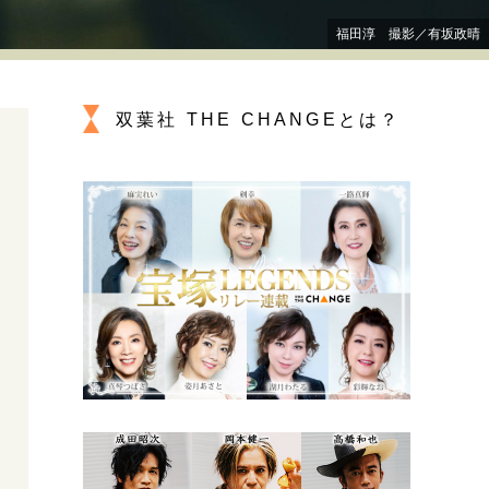
プが描く未来
福田淳 撮影／有坂政晴
忘れられない言葉
10代・20代の土台
双葉社 THE CHANGEとは？
ーとの歩み方
親になるということ
一生モノの愛用品
デザイン