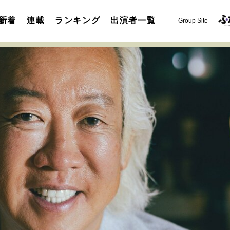
新着
連載
ランキング
出演者一覧
Group Site
運命を変えた出会い
決断の裏側
挫折からの再起
未知
表現者の葛藤
人生が動いた日
10代の挫折と原点
セカンドキャリアの描き方
独立という決断
大人の学び直し
夢を掴む選択