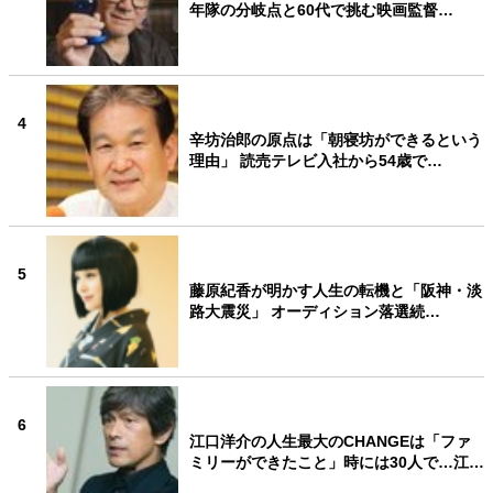
年隊の分岐点と60代で挑む映画監督…
4
辛坊治郎の原点は「朝寝坊ができるという
理由」 読売テレビ入社から54歳で…
5
藤原紀香が明かす人生の転機と「阪神・淡
路大震災」 オーディション落選続…
6
江口洋介の人生最大のCHANGEは「ファ
ミリーができたこと」時には30人で…江…