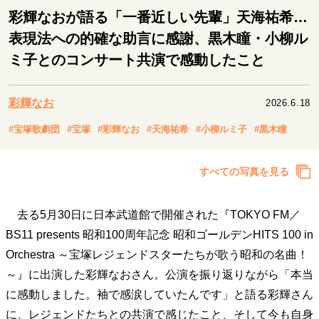
キャリア・働き方
彩輝なおが語る「一番近しい先輩」天海祐希…
セカンドキャリアの描き方
独立という決断
表現法への的確な助言に感謝、黒木瞳・小柳ル
大人の学び直し
ファーストキャリアを拓く
ミ子とのコンサート共演で感動したこと
夢を掴む選択
彩輝なお
2026.6.18
経営・ビジネス
#宝塚歌劇団
#宝塚
#彩輝なお
#天海祐希
#小柳ルミ子
#黒木瞳
リーダーの流儀
変革の原動力
次世代へのバトン
トップが描く未来
すべての写真を見る
去る5月30日に日本武道館で開催された『TOKYO FM／
マインドセット
BS11 presents 昭和100周年記念 昭和ゴールデンHITS 100 in
重圧との向き合い方
一流のルーティン
20代の現在地
Orchestra ～宝塚レジェンドスターたちが歌う昭和の名曲！
忘れられない言葉
10代・20代の土台
～』に出演した彩輝なおさん。公演を振り返りながら「本当
に感動しました。袖で感涙していたんです」と語る彩輝さん
ライフスタイル・生き方
に、レジェンドたちとの共演で感じたこと、そして今も自身