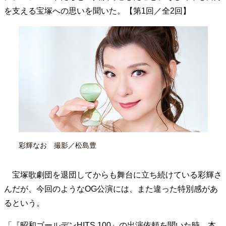
を支える宝塚への思いを聞いた。【第1回／全2回】
40代からの景色
50代のリアル
美しさの哲学
パートナーとの歩み方
親になるということ
病が教えてくれたこと
移住という選択
熱狂できるもの
一生モノの愛用品
私を彩るエッセンス
60代のネクストステージ
70代のグランドデザイン
社会・カルチャー・マネー
地域とつながる/お金との付き合い方
彩輝なお 撮影／松島豊
宝塚歌劇団を退団してからも舞台に立ち続けている彩輝さ
んだが、今回のようなOG公演には、また違った特別感があ
るという。
「『昭和ゴールデンHITS 100』の出演依頼を聞いた時、本