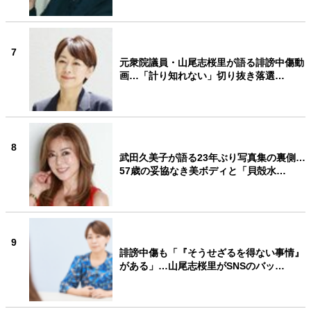
7
元衆院議員・山尾志桜里が語る誹謗中傷動
画…「計り知れない」切り抜き落選…
8
武田久美子が語る23年ぶり写真集の裏側…
57歳の妥協なき美ボディと「貝殻水…
9
誹謗中傷も「『そうせざるを得ない事情』
がある」…山尾志桜里がSNSのバッ…