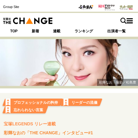
Group Site
TOP
新着
連載
ランキング
出演者一覧
注目の記事テーマで探す
SPECIAL
彩輝なお 撮影／松島豊
サイトの核・哲学
運命を変えた出会い
決断の裏側
挫折からの再起
プロフェッショナルの矜持
リーダーの流儀
未知への挑戦
プロフェッショナルの矜持
忘れられない言葉
表現者の葛藤
人生が動いた日
10代の挫折と原点
宝塚LEGENDS リレー連載
彩輝なおの「THE CHANGE」インタビュー#1