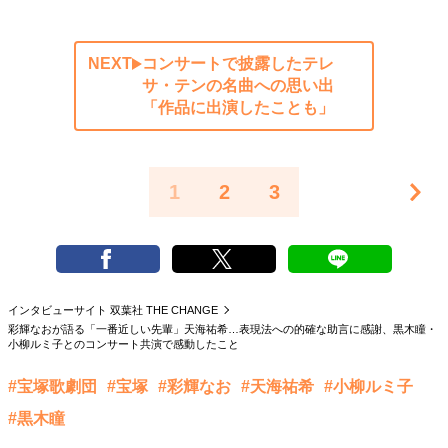
NEXT
コンサートで披露したテレ
サ・テンの名曲への思い出
「作品に出演したことも」
1
2
3
インタビューサイト 双葉社 THE CHANGE
彩輝なおが語る「一番近しい先輩」天海祐希…表現法への的確な助言に感謝、黒木瞳・
小柳ルミ子とのコンサート共演で感動したこと
#宝塚歌劇団
#宝塚
#彩輝なお
#天海祐希
#小柳ルミ子
#黒木瞳