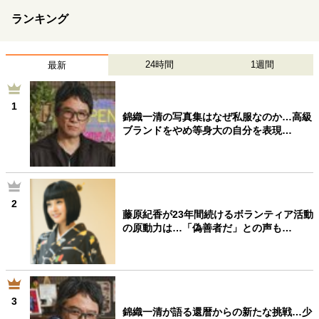
ランキング
24時間
1週間
最新
1
錦織一清の写真集はなぜ私服なのか…高級
ブランドをやめ等身大の自分を表現…
2
藤原紀香が23年間続けるボランティア活動
の原動力は…「偽善者だ」との声も…
3
錦織一清が語る還暦からの新たな挑戦…少