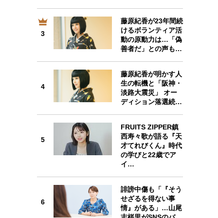
藤原紀香が23年間続
けるボランティア活
3
3
動の原動力は…「偽
善者だ」との声も…
藤原紀香が明かす人
生の転機と「阪神・
4
4
淡路大震災」 オー
ディション落選続…
FRUITS ZIPPER鎮
西寿々歌が語る『天
5
才てれびくん』時代
5
の学びと22歳でア
イ…
誹謗中傷も「『そう
せざるを得ない事
6
情』がある」…山尾
6
志桜里がSNSのバ