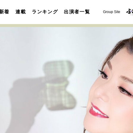
新着
連載
ランキング
出演者一覧
Group Site
運命を変えた出会い
決断の裏側
挫折からの再起
未知
表現者の葛藤
人生が動いた日
10代の挫折と原点
セカンドキャリアの描き方
独立という決断
大人の学び直し
夢を掴む選択