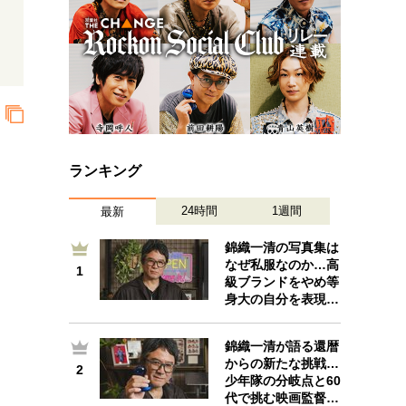
ランキング
24時間
1週間
最新
錦織一清の写真集は
なぜ私服なのか…高
1
1
級ブランドをやめ等
身大の自分を表現…
錦織一清が語る還暦
からの新たな挑戦…
2
2
少年隊の分岐点と60
代で挑む映画監督…