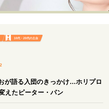
リーダーの流儀
変革の原動力
次世代へのバトン
トッ
重圧との向き合い方
一流のルーティン
20代の現在地
40代からの景色
50代のリアル
美しさの哲学
パートナ
日
10代・20代の土台
病が教えてくれたこと
移住という選択
熱狂できるもの
私を彩るエッセンス
60代のネクストステージ
70代のグランド
2
地域とつながる/お金との付き合い方
おが語る入団のきっかけ…ホリプロ
変えたピーター・パン