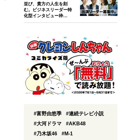
並び、貴方の人生を刻
む。ビジネスリーダー特
化型インタビュー枠
『Key person』始…
#富野由悠季
#連続テレビ小説
#大河ドラマ
#AKB48
#乃木坂46
#M-1