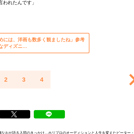
言われたんです」
めには、洋画も数多く観ましたね」参考
なディズニ…
2
3
4
輝なおが語る入団のきっかけ…ホリプロのオーディションと人生を変えたピーター