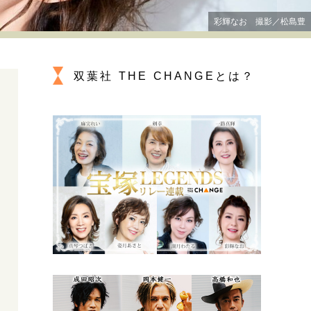
プが描く未来
彩輝なお 撮影／松島豊
忘れられない言葉
10代・20代の土台
双葉社 THE CHANGEとは？
ーとの歩み方
親になるということ
一生モノの愛用品
デザイン