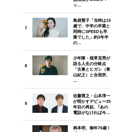
ッ…
島袋寛子「当時は15
歳で、中学の卒業と
7
同時にSPEEDも卒
7
業でした」約3年半
の…
少年隊・植草克秀が
語る人生の分岐点
8
「古巣とヒガシ（東
8
山紀之）と合宿所、
…
佐藤寛之・山本淳一
が明かすデビュー35
9
年目の再起、｢あの
9
電話がなければ今…
柄本明、御年76歳！