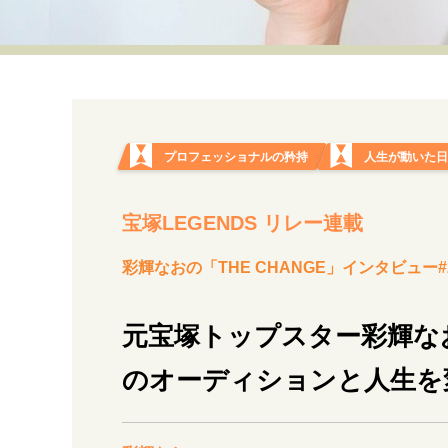
経営・ビジネス
マインドセット
ライフスタイル・生き方
プロフェッショナルの矜持
人生が動いた
宝塚LEGENDS リレー連載
社会・カルチャー・マネー
彩輝なおの「THE CHANGE」インタビュー#
元宝塚トップスター彩輝な
のオーディションと人生を