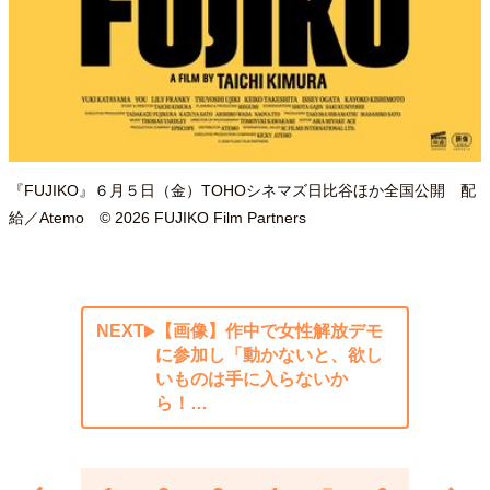
『FUJIKO』６月５日（金）TOHOシネマズ日比谷ほか全国公開 配
給／Atemo © 2026 FUJIKO Film Partners
NEXT
【画像】作中で女性解放デモ
に参加し「動かないと、欲し
いものは手に入らないか
ら！…