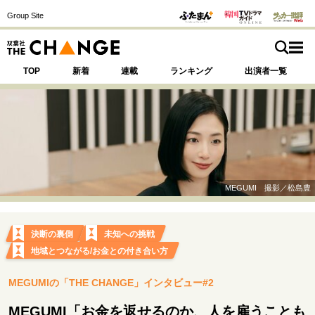
Group Site
TOP
新着
連載
ランキング
出演者一覧
注目の記事テーマで探す
SPECIAL
MEGUMI 撮影／松島豊
サイトの核・哲学
運命を変えた出会い
決断の裏側
挫折からの再起
決断の裏側
未知への挑戦
未知への挑戦
プロフェッショナルの矜持
地域とつながる/お金との付き合い方
表現者の葛藤
人生が動いた日
10代の挫折と原点
MEGUMIの「THE CHANGE」インタビュー#2
MEGUMI「お金を返せるのか、人を雇うことも