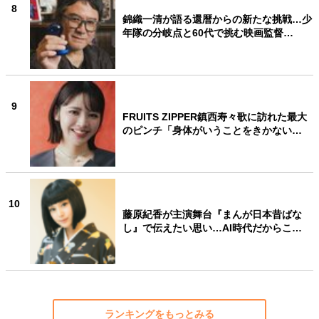
8
錦織一清が語る還暦からの新たな挑戦…少
年隊の分岐点と60代で挑む映画監督…
9
FRUITS ZIPPER鎮西寿々歌に訪れた最大
のピンチ「身体がいうことをきかない…
10
藤原紀香が主演舞台『まんが日本昔ばな
し』で伝えたい思い…AI時代だからこ…
ランキングをもっとみる