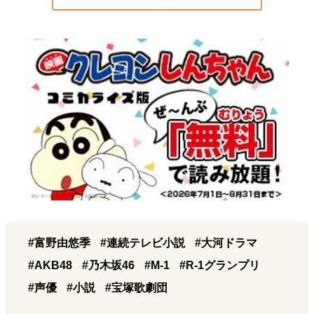
#富野由悠季
#連続テレビ小説
#大河ドラマ
#AKB48
#乃木坂46
#M-1
#R-1グランプリ
#声優
#小説
#宝塚歌劇団