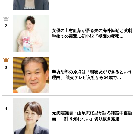
2
女優の山村紅葉が語る夫の海外転勤と演劇
学校での衝撃…初小説『祇園の秘密…
3
辛坊治郎の原点は「朝寝坊ができるという
理由」 読売テレビ入社から54歳で…
4
元衆院議員・山尾志桜里が語る誹謗中傷動
画…「計り知れない」切り抜き落選…