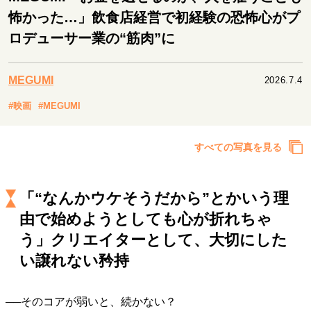
キャリア・働き方
怖かった…」飲食店経営で初経験の恐怖心がプ
セカンドキャリアの描き方
独立という決断
ロデューサー業の“筋肉”に
大人の学び直し
ファーストキャリアを拓く
夢を掴む選択
MEGUMI
2026.7.4
#映画
#MEGUMI
経営・ビジネス
リーダーの流儀
変革の原動力
次世代へのバトン
すべての写真を見る
トップが描く未来
「“なんかウケそうだから”とかいう理
マインドセット
由で始めようとしても心が折れちゃ
重圧との向き合い方
一流のルーティン
20代の現在地
う」クリエイターとして、大切にした
忘れられない言葉
10代・20代の土台
い譲れない矜持
──そのコアが弱いと、続かない？
ライフスタイル・生き方