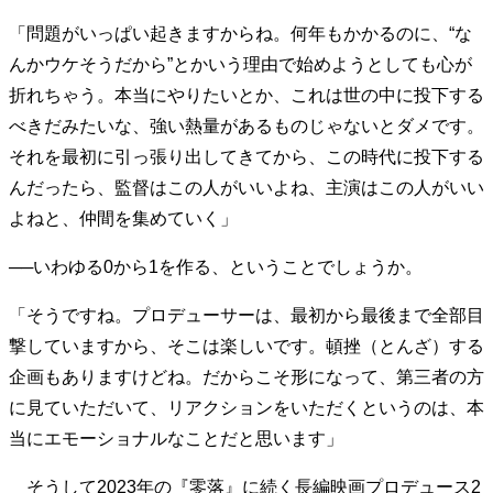
40代からの景色
美しさの哲学
パートナーとの歩み方
「問題がいっぱい起きますからね。何年もかかるのに、“な
親になるということ
病が教えてくれたこと
んかウケそうだから”とかいう理由で始めようとしても心が
移住という選択
熱狂できるもの
一生モノの愛用品
折れちゃう。本当にやりたいとか、これは世の中に投下する
私を彩るエッセンス
60代のネクストステージ
べきだみたいな、強い熱量があるものじゃないとダメです。
70代のグランドデザイン
それを最初に引っ張り出してきてから、この時代に投下する
んだったら、監督はこの人がいいよね、主演はこの人がいい
社会・カルチャー・マネー
よねと、仲間を集めていく」
地域とつながる/お金との付き合い方
──いわゆる0から1を作る、ということでしょうか。
「そうですね。プロデューサーは、最初から最後まで全部目
撃していますから、そこは楽しいです。頓挫（とんざ）する
企画もありますけどね。だからこそ形になって、第三者の方
に見ていただいて、リアクションをいただくというのは、本
当にエモーショナルなことだと思います」
そうして2023年の『零落』に続く長編映画プロデュース2