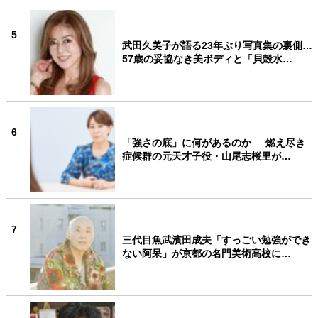
5
武田久美子が語る23年ぶり写真集の裏側…
57歳の妥協なき美ボディと「貝殻水…
6
「強さの底」に何があるのか──燃え尽き
症候群の元天才子役・山尾志桜里が…
7
三代目魚武濱田成夫「すっごい勉強ができ
ない阿呆」が京都の名門美術高校に…