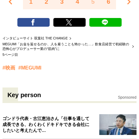
1
2
3
4
5
6
インタビューサイト 双葉社 THE CHANGE
MEGUMI「お金を返せるのか、人を雇うことも怖かった…」飲食店経営で初経験の
恐怖心がプロデューサー業の“筋肉”に
5ページ目
#映画
#MEGUMI
Key person
Sponsored
ゴンドラ代表・古江恵治さん「仕事を通して
成長できる、わくわくドキドキできる会社に
したいと考えたんで…