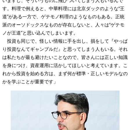
いますし、そういうものに飛びついてしまう人もいるんで
40代からの景色
50代のリアル
美しさの哲学
す。料理で例えると、中華料理には北京ダックのような“王
パートナーとの歩み方
親になるということ
道”がある一方で、ゲテモノ料理のようなものもある。正統
病が教えてくれたこと
移住という選択
派のオーソドックスなものが存在しないと、人々は“ゲテモ
熱狂できるもの
一生モノの愛用品
ノが王道”と思い込んでしまいます。
私を彩るエッセンス
60代のネクストステージ
投資も同じで、怪しい情報に手を出し、損をして『やっぱ
70代のグランドデザイン
り投資なんてギャンブルだ』と思ってしまう人もいる。それ
は私たちが最も避けたいことなので、皆さんには正しい知識
社会・カルチャー・マネー
を身につけ、資産運用に活かしてほしいと考えています。こ
れから投資を始める方は、まず何が標準・正しいモデルなの
地域とつながる/お金との付き合い方
かを学ぶことが重要です」