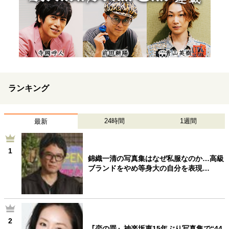
ランキング
24時間
1週間
最新
1
錦織一清の写真集はなぜ私服なのか…高級
ブランドをやめ等身大の自分を表現…
2
『恋の罪』神楽坂恵15年ぶり写真集で“44