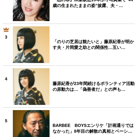
歳の生まれたままの姿”披露、夫・…
3
「のりの芝居は観たいと」藤原紀香が明か
す夫・片岡愛之助との関係性…互い…
4
藤原紀香が23年間続けるボランティア活動
の原動力は…「偽善者だ」との声も…
5
BARBEE BOYSエンリケ「計画通りでは
なかった」8年目の解散の真相とベーシ…