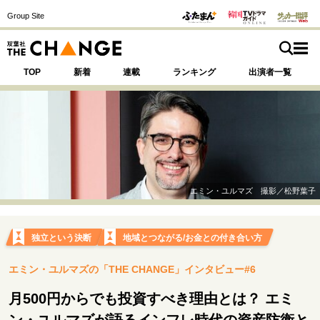
Group Site
TOP
新着
連載
ランキング
出演者一覧
注目の記事テーマで探す
SPECIAL
エミン・ユルマズ 撮影／松野葉子
サイトの核・哲学
運命を変えた出会い
決断の裏側
挫折からの再起
独立という決断
地域とつながる/お金との付き合い方
未知への挑戦
プロフェッショナルの矜持
エミン・ユルマズの「THE CHANGE」インタビュー#6
表現者の葛藤
人生が動いた日
10代の挫折と原点
月500円からでも投資すべき理由とは？ エミ