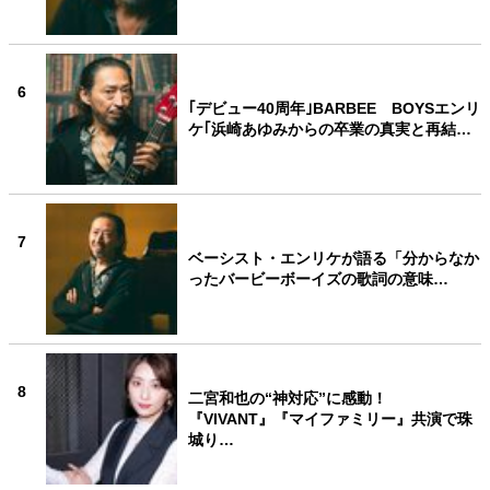
6
｢デビュー40周年｣BARBEE BOYSエンリ
ケ｢浜崎あゆみからの卒業の真実と再結…
7
ベーシスト・エンリケが語る「分からなか
ったバービーボーイズの歌詞の意味…
8
二宮和也の“神対応”に感動！
『VIVANT』『マイファミリー』共演で珠
城り…