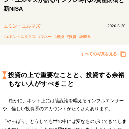
ン・ユルマズが語るインフレ時代の資産防衛と
キャリア・働き方
新NISA
セカンドキャリアの描き方
独立という決断
大人の学び直し
ファーストキャリアを拓く
夢を掴む選択
エミン・ユルマズ
2026.6.30
#エミン・ユルマズ
#マネー
#経済
#投資
#NISA
経営・ビジネス
すべての写真を見る
リーダーの流儀
変革の原動力
次世代へのバトン
トップが描く未来
投資の上で重要なことと、投資する余裕
もない人がすべきこと
マインドセット
重圧との向き合い方
一流のルーティン
20代の現在地
──確かに、ネット上には陰謀論を唱えるインフルエンサー
忘れられない言葉
10代・20代の土台
や、怪しい投資系のアカウントがたくさんあります。
「やっぱり、どうしても世の中には変なものが出てきてしま
ライフスタイル・生き方