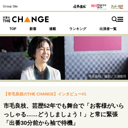
Group Site
TOP
新着
連載
ランキング
出演者一覧
注目の記事テーマで探す
SPECIAL
市毛良枝 撮影／三浦龍司
サイトの核・哲学
【市毛良枝のTHE CHANGE】インタビュー#1
運命を変えた出会い
決断の裏側
挫折からの再起
未知への挑戦
プロフェッショナルの矜持
市毛良枝、芸歴52年でも舞台で「お客様がいら
表現者の葛藤
人生が動いた日
10代の挫折と原点
っしゃる……どうしましょう！」と常に緊張
「出番30分前から袖で待機」