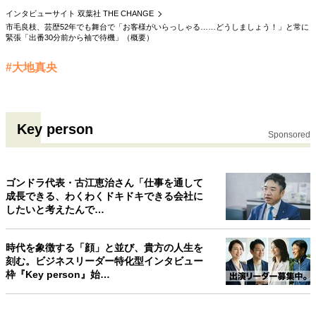
インタビューサイト 双葉社 THE CHANGE
40代からの景色
50代のリアル
美しさの哲学
市毛良枝、芸歴52年でも舞台で「お客様がいらっしゃる……どうしましょう！」と常に
パートナーとの歩み方
親になるということ
緊張「出番30分前から袖で待機」（概要）
病が教えてくれたこと
移住という選択
熱狂できるもの
一生モノの愛用品
#大地真央
私を彩るエッセンス
60代のネクストステージ
70代のグランドデザイン
Key person
Sponsored
社会・カルチャー・マネー
地域とつながる/お金との付き合い方
ゴンドラ代表・古江恵治さん「仕事を通して
成長できる、わくわくドキドキできる会社に
したいと考えたんで…
時代を象徴する「顔」と並び、貴方の人生を
刻む。ビジネスリーダー特化型インタビュー
枠『Key person』始…