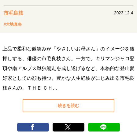
キャリア・働き方
セカンドキャリアの描き方
独立という決断
市毛良枝
2023.12.4
大人の学び直し
ファーストキャリアを拓く
#大地真央
夢を掴む選択
上品で柔和な微笑みが「やさしいお母さん」のイメージを後
経営・ビジネス
押しする、俳優の市毛良枝さん。一方で、キリマンジャロ登
リーダーの流儀
変革の原動力
次世代へのバトン
頂や南アルプス単独縦走を成し遂げるなど、本格的な登山愛
トップが描く未来
好家としての顔も持つ。豊かな人生経験がにじみ出る市毛良
枝さんの、ＴＨＥ ＣＨ…
マインドセット
重圧との向き合い方
一流のルーティン
20代の現在地
続きを読む
忘れられない言葉
10代・20代の土台
ライフスタイル・生き方