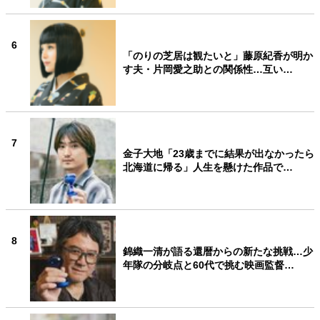
6
「のりの芝居は観たいと」藤原紀香が明か
す夫・片岡愛之助との関係性…互い…
7
金子大地「23歳までに結果が出なかったら
北海道に帰る」人生を懸けた作品で…
8
錦織一清が語る還暦からの新たな挑戦…少
年隊の分岐点と60代で挑む映画監督…