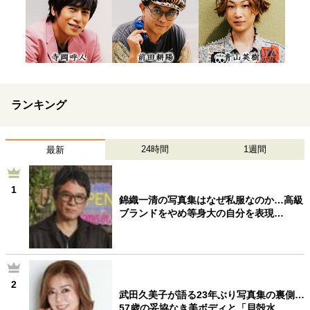
ランキング
24時間
1週間
最新
1
錦織一清の写真集はなぜ私服なのか…高級
ブランドをやめ等身大の自分を表現…
2
武田久美子が語る23年ぶり写真集の裏側…
57歳の妥協なき美ボディと「貝殻水…