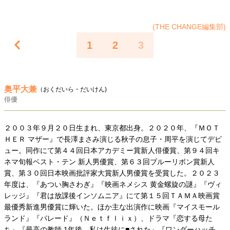
40代からの景色
50代のリアル
美しさの哲学
パートナーとの歩み方
親になるということ
(THE CHANGE編集部)
病が教えてくれたこと
移住という選択
1
2
3
熱狂できるもの
一生モノの愛用品
私を彩るエッセンス
60代のネクストステージ
70代のグランドデザイン
奥平大兼
（おくだいら・だいけん)
俳優
社会・カルチャー・マネー
２００３年９月２０日生まれ、東京都出身。２０２０年、『ＭＯＴ
地域とつながる/お金との付き合い方
ＨＥＲ マザー』で長澤まさみ演じる秋子の息子・周平を演じてデビ
ュー。同作にて第４４回日本アカデミー賞新人俳優賞、第９４回キ
ネマ旬報ベスト・テン 新人男優賞、第６３回ブルーリボン賞新人
賞、第３０回日本映画批評家大賞新人男優賞を受賞した。２０２３
年度は、『あつい胸さわぎ』『映画ネメシス 黄金螺旋の謎』『ヴィ
レッジ』『君は放課後インソムニア』にて第１５回ＴＡＭＡ映画賞
最優秀新進男優賞に輝いた。ほか主な出演作に映画『マイスモール
ランド』『パレード』（Ｎｅｔｆｌｉｘ）、ドラマ『恋する母た
ち』『最高の教師 1年後、私は生徒に■された』『ワンダーハッチ -