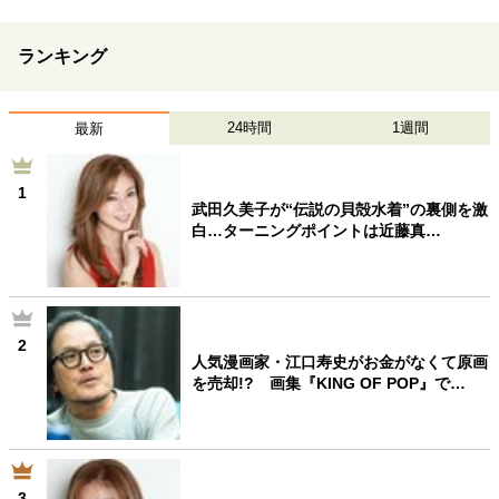
ランキング
24時間
1週間
最新
1
武田久美子が“伝説の貝殻水着”の裏側を激
白…ターニングポイントは近藤真…
2
人気漫画家・江口寿史がお金がなくて原画
を売却!? 画集『KING OF POP』で…
3