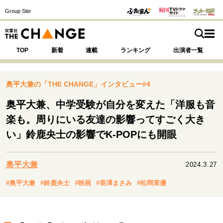
Group Site
TOP
新着
連載
ランキング
出演者一覧
奥平大兼の「THE CHANGE」インタビュー#4
奥平大兼、中学受験が自分を変えた「洋服も音
注目の記事テーマで探す
SPECIAL
楽も。周りにいる友達の影響ってすごく大き
い」鈴鹿央士の影響でK-POPにも開眼
サイトの核・哲学
運命を変えた出会い
決断の裏側
挫折からの再起
奥平大兼
2024.3.27
未知への挑戦
プロフェッショナルの矜持
#奥平大兼
#鈴鹿央士
#映画
#長澤まさみ
#松岡茉優
表現者の葛藤
人生が動いた日
10代の挫折と原点