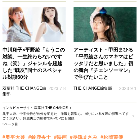
中川翔子×平野綾「もうこの
アーティスト・甲田まひる
対談、一生終わらないです
「平野綾さんのマキマはピ
ね（笑）」ジャンルを超越
ッタリだと思いました」初
した“戦友”同士のスペシャ
の舞台『チェンソーマン』
ル対談60分
で学びたいこと
双葉社 THE CHANGE編
2023.7.8
THE CHANGE編集部
2023.9.1
集部
インタビューサイト 双葉社 THE CHANGE
奥平大兼、中学受験が自分を変えた「洋服も音楽も。周りにいる友達の影響ってす
ごく大きい」鈴鹿央士の影響でK-POPにも開眼
3ページ目
#奥平大兼
#鈴鹿央士
#映画
#長澤まさみ
#松岡茉優