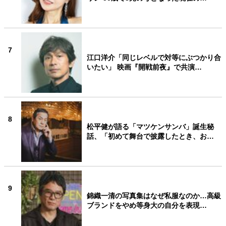
7
江口洋介「同じレベルで対等にぶつかり合
いたい」 映画『開戦前夜』で共演…
8
松平健が語る「マツケンサンバ」誕生秘
話、「初めて舞台で披露したとき、お…
9
錦織一清の写真集はなぜ私服なのか…高級
ブランドをやめ等身大の自分を表現…