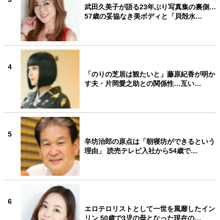
武田久美子が語る23年ぶり写真集の裏側…
57歳の妥協なき美ボディと「貝殻水…
4
「のりの芝居は観たいと」藤原紀香が明か
す夫・片岡愛之助との関係性…互い…
5
辛坊治郎の原点は「朝寝坊ができるという
理由」 読売テレビ入社から54歳で…
6
エロテロリストとして一世を風靡したイン
リン 50歳で3児の母となった現在の…