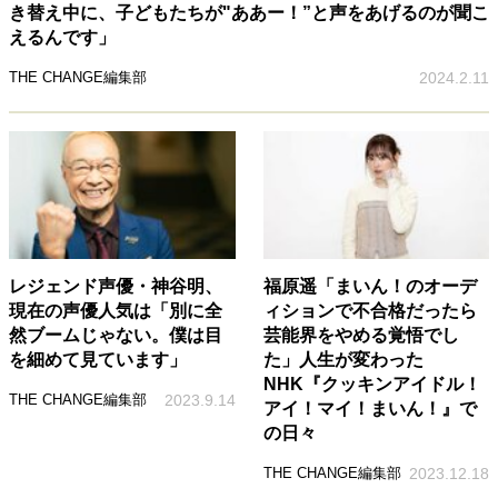
き替え中に、子どもたちが"ああー！”と声をあげるのが聞こ
えるんです」
THE CHANGE編集部
2024.2.11
レジェンド声優・神谷明、
福原遥「まいん！のオーデ
現在の声優人気は「別に全
ィションで不合格だったら
然ブームじゃない。僕は目
芸能界をやめる覚悟でし
を細めて見ています」
た」人生が変わった
NHK『クッキンアイドル！
THE CHANGE編集部
2023.9.14
アイ！マイ！まいん！』で
の日々
THE CHANGE編集部
2023.12.18