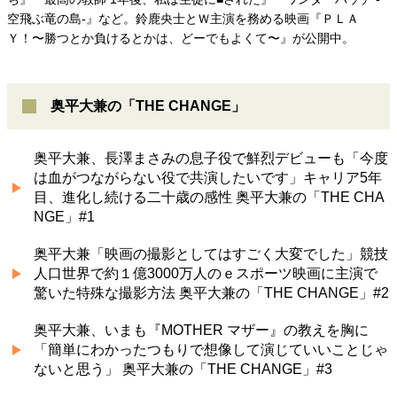
空飛ぶ竜の島-』など。鈴鹿央士とＷ主演を務める映画『ＰＬＡ
Ｙ！〜勝つとか負けるとかは、どーでもよくて〜』が公開中。
奥平大兼の「THE CHANGE」
奥平大兼、長澤まさみの息子役で鮮烈デビューも「今度
は血がつながらない役で共演したいです」キャリア5年
目、進化し続ける二十歳の感性 奥平大兼の「THE CHA
NGE」#1
奥平大兼「映画の撮影としてはすごく大変でした」競技
人口世界で約１億3000万人のｅスポーツ映画に主演で
驚いた特殊な撮影方法 奥平大兼の「THE CHANGE」#2
奥平大兼、いまも『MOTHER マザー』の教えを胸に
「簡単にわかったつもりで想像して演じていいことじゃ
ないと思う」 奥平大兼の「THE CHANGE」#3