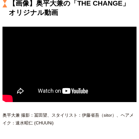
【画像】奥平大兼の「THE CHANGE」
キャリア・働き方
オリジナル動画
セカンドキャリアの描き方
独立という決断
大人の学び直し
ファーストキャリアを拓く
夢を掴む選択
経営・ビジネス
リーダーの流儀
変革の原動力
次世代へのバトン
トップが描く未来
マインドセット
重圧との向き合い方
一流のルーティン
20代の現在地
忘れられない言葉
10代・20代の土台
奥平大兼 撮影：冨田望、スタイリスト：伊藤省吾（sitor）、ヘアメ
イク：速水昭仁 (CHUUNi)
ライフスタイル・生き方