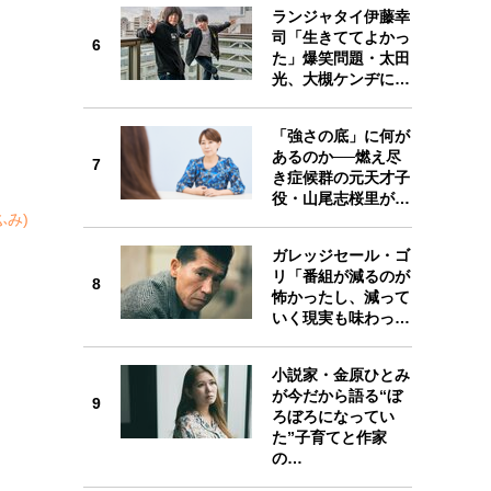
ランジャタイ伊藤幸
司「生きててよかっ
6
た」爆笑問題・太田
6
光、大槻ケンヂに…
「強さの底」に何が
あるのか──燃え尽
7
き症候群の元天才子
7
役・山尾志桜里が…
ふみ)
ガレッジセール・ゴ
リ「番組が減るのが
8
怖かったし、減って
8
いく現実も味わっ…
小説家・金原ひとみ
が今だから語る“ぼ
9
ろぼろになってい
9
た”子育てと作家
の…