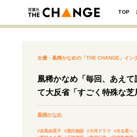
TOP
女優・凰稀かなめの「THE CHANGE」イン
注目の記事テーマで探す
SPECIAL
凰稀かなめ「毎回、あえて
サイトの核・哲学
て大反省「すごく特殊な芝
キャリア・働き方
凰稀かなめ
#吉高由里子
#源氏物語
#大河ドラマ
#光る君へ