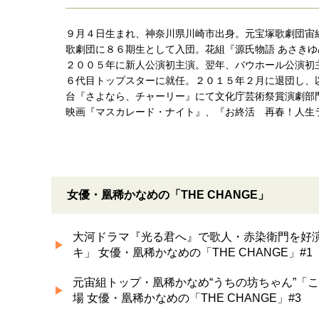
９月４日生まれ、神奈川県川崎市出身。元宝塚歌劇団宙
歌劇団に８６期生として入団。花組『源氏物語 あさき
２００５年に新人公演初主演。翌年、バウホール公演初
６代目トップスターに就任。２０１５年２月に退団し、
台『さよなら、チャーリー』にて文化庁芸術祭賞演劇部
映画『マスカレード・ナイト』、『お終活 再春！人生
女優・凰稀かなめの「THE CHANGE」
大河ドラマ『光る君へ』で歌人・赤染衛門を好
キ」 女優・凰稀かなめの「THE CHANGE」#1
元宙組トップ・凰稀かなめ“うちの坊ちゃん”「
場 女優・凰稀かなめの「THE CHANGE」#3