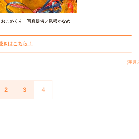
・おこめくん 写真提供／凰稀かなめ
続きはこちら！
(望月
2
3
4