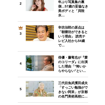
年ぶり写真集の裏
2
側…57歳の妥協なき
美ボディと「貝殻
水…
辛坊治郎の原点は
3
「朝寝坊ができると
3
いう理由」 読売テ
レビ入社から54歳
で…
俳優・藤竜也が『愛
4
のコリーダ』に出演
4
した理由「“怖いか
らやらない”とい…
三代目魚武濱田成夫
「すっごい勉強がで
5
5
きない阿呆」が京都
の名門美術高校に…