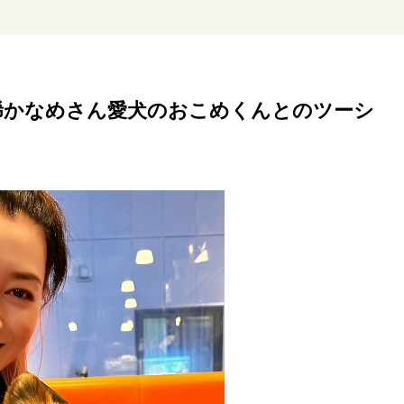
リーダーの流儀
変革の原動力
次世代へのバトン
トッ
重圧との向き合い方
一流のルーティン
20代の現在地
稀かなめさん愛犬のおこめくんとのツーシ
40代からの景色
美しさの哲学
パートナーとの歩み方
病が教えてくれたこと
移住という選択
熱狂できるもの
私を彩るエッセンス
60代のネクストステージ
70代のグランド
地域とつながる/お金との付き合い方