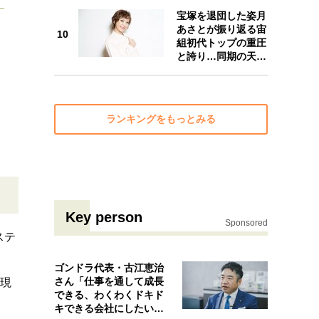
宝塚を退団した姿月
あさとが振り返る宙
10
10
組初代トップの重圧
と誇り…同期の天…
ランキングをもっとみる
Key person
Sponsored
ステ
ゴンドラ代表・古江恵治
さん「仕事を通して成長
影現
できる、わくわくドキド
キできる会社にしたいと