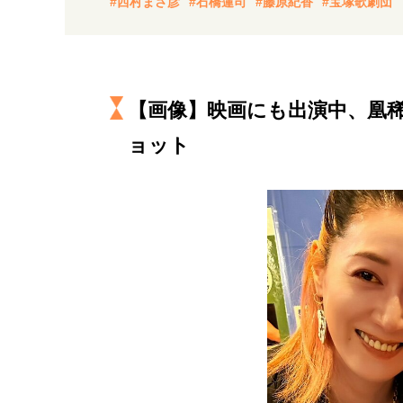
#西村まさ彦
#石橋蓮司
#藤原紀香
#宝塚歌劇団
経営・ビジネス
マインドセット
【画像】映画にも出演中、凰
ライフスタイル・生き方
ョット
社会・カルチャー・マネー