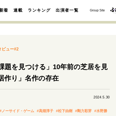
新着
連載
ランキング
出演者一覧
Group Site
タビュー#2
課題を見つける」10年前の芝居を見
運命を変えた出会い
決断の裏側
挫折からの再起
未知
居作り」名作の存在
表現者の葛藤
人生が動いた日
10代の挫折と原点
セカンドキャリアの描き方
独立という決断
大人の学び直し
2024.5.30
夢を掴む選択
#ノーサイド・ゲーム
#高畑淳子
#松下由樹
#剛力彩芽
#水野勝