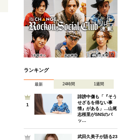
プが描く未来
忘れられない言葉
10代・20代の土台
親になるということ
一生モノの愛用品
デザイン
ランキング
24時間
1週間
最新
誹謗中傷も「『そう
せざるを得ない事
1
1
情』がある」…山尾
志桜里がSNSのバ
ッ…
武田久美子が語る23
2