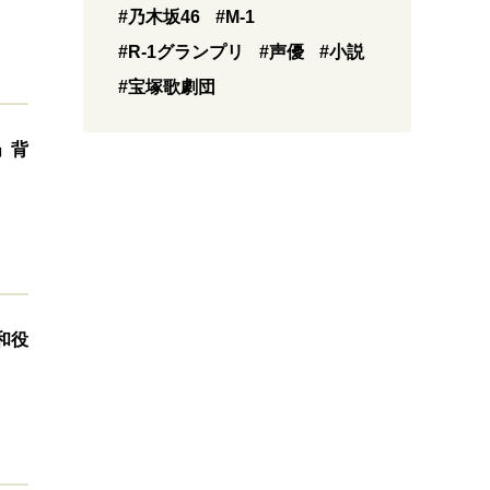
#乃木坂46
#M-1
#R-1グランプリ
#声優
#小説
#宝塚歌劇団
」背
和役