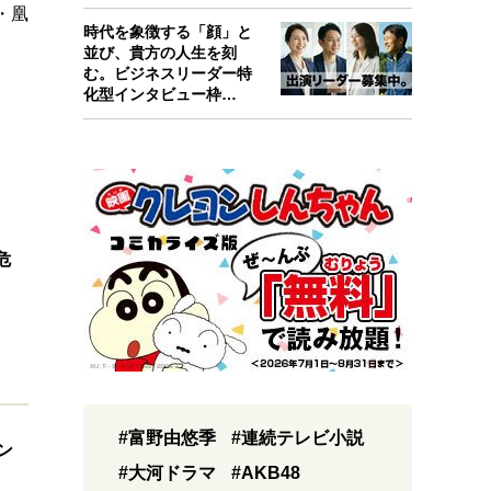
考えたんで…
・凰
時代を象徴する「顔」と
並び、貴方の人生を刻
む。ビジネスリーダー特
化型インタビュー枠
『Key person』始…
危
#富野由悠季
#連続テレビ小説
ン
#大河ドラマ
#AKB48