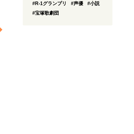
#R-1グランプリ
#声優
#小説
#宝塚歌劇団