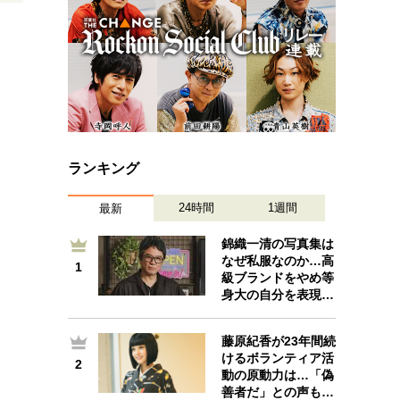
ランキング
24時間
1週間
最新
錦織一清の写真集は
なぜ私服なのか…高
1
1
級ブランドをやめ等
身大の自分を表現…
藤原紀香が23年間続
けるボランティア活
2
2
動の原動力は…「偽
善者だ」との声も…