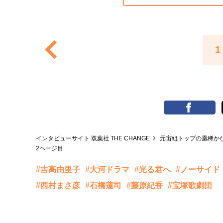
1
インタビューサイト 双葉社 THE CHANGE
元宙組トップの凰稀か
2ページ目
#吉高由里子
#大河ドラマ
#光る君へ
#ノーサイド
#西村まさ彦
#石橋蓮司
#藤原紀香
#宝塚歌劇団