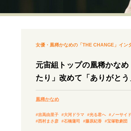
経営・ビジネス
マインドセット
ライフスタイル・生き方
女優・凰稀かなめの「THE CHANGE」イン
元宙組トップの凰稀かなめ
たり」改めて「ありがとう
社会・カルチャー・マネー
凰稀かなめ
#吉高由里子
#大河ドラマ
#光る君へ
#ノーサイ
#西村まさ彦
#石橋蓮司
#藤原紀香
#宝塚歌劇団