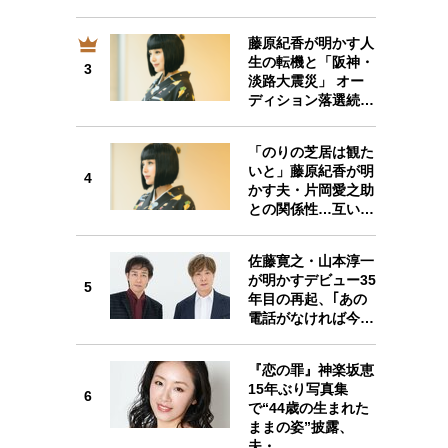
藤原紀香が明かす人
生の転機と「阪神・
3
3
淡路大震災」 オー
ディション落選続…
「のりの芝居は観た
いと」藤原紀香が明
4
4
かす夫・片岡愛之助
との関係性…互い…
佐藤寛之・山本淳一
が明かすデビュー35
5
年目の再起、｢あの
5
電話がなければ今…
『恋の罪』神楽坂恵
15年ぶり写真集
6
で“44歳の生まれた
6
ままの姿”披露、
夫・…