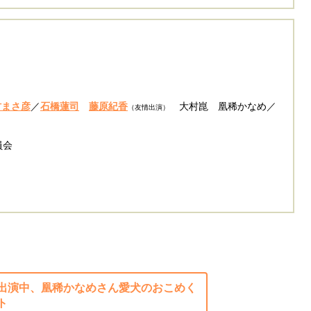
村まさ彦
／
石橋蓮司
藤原紀香
大村崑 凰稀かなめ／
（友情出演）
員会
出演中、凰稀かなめさん愛犬のおこめく
ト