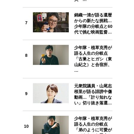
錦織一清が語る還暦
からの新たな挑戦…
7
少年隊の分岐点と60
7
代で挑む映画監督…
少年隊・植草克秀が
語る人生の分岐点
8
「古巣とヒガシ（東
山紀之）と合宿所、
8
…
元衆院議員・山尾志
桜里が語る誹謗中傷
9
動画…「計り知れな
い」切り抜き落選…
9
少年隊・植草克秀が
語る人生の分岐点
10
「弟のように可愛が