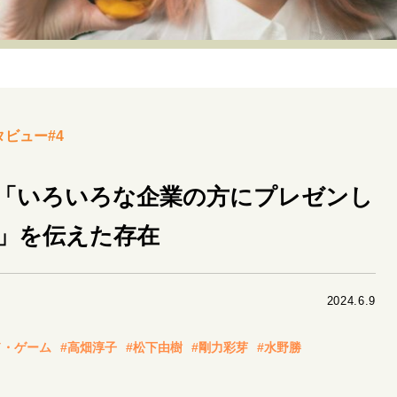
リーダーの流儀
変革の原動力
次世代へのバトン
トッ
重圧との向き合い方
一流のルーティン
20代の現在地
40代からの景色
50代のリアル
美しさの哲学
パートナ
タビュー#4
病が教えてくれたこと
移住という選択
熱狂できるもの
私を彩るエッセンス
60代のネクストステージ
70代のグランド
「いろいろな企業の方にプレゼンし
」を伝えた存在
地域とつながる/お金との付き合い方
2024.6.9
ド・ゲーム
#高畑淳子
#松下由樹
#剛力彩芽
#水野勝