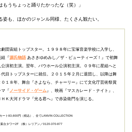
はもうちょっと踊りたかったな（笑）」
る姿も、ほかのジャンル同様、たくさん観たい。
歌劇団宙組トップスター。１９９８年に宝塚音楽学校に入学し、
花組『
源氏物語
あさきゆめみし／ザ・ビューティーズ！』で初舞
人公演初主演。翌年、バウホール公演初主演。０９年に星組へと
６代目トップスターに就任。２０１５年２月に退団し、以降は舞
２０１８年、舞台『さよなら、チャーリー』にて文化庁芸術祭賞
ラマ『
ノーサイド・ゲーム
』、映画『マスカレード・ナイト』、
ＮＨＫ大河ドラマ『光る君へ』で赤染衛門を演じる。
ト83,600円（税込）、全てLANVIN COLLECTION
台タワー2F （株）レリアン／0120-370-877