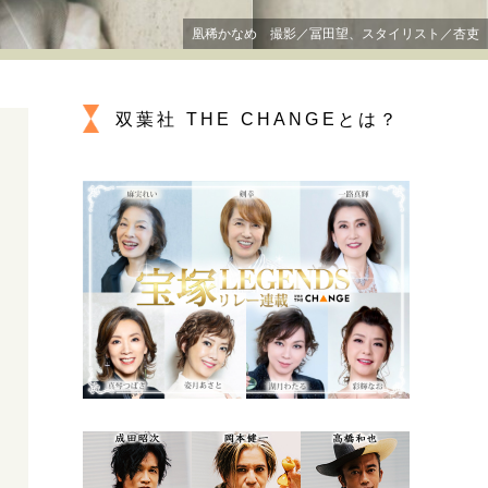
プが描く未来
凰稀かなめ 撮影／冨田望、スタイリスト／杏吏
忘れられない言葉
10代・20代の土台
双葉社 THE CHANGEとは？
ーとの歩み方
親になるということ
一生モノの愛用品
デザイン