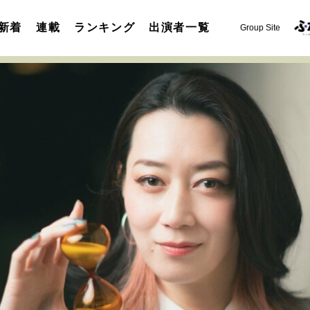
新着
連載
ランキング
出演者一覧
Group Site
運命を変えた出会い
決断の裏側
挫折からの再起
未知
表現者の葛藤
人生が動いた日
10代の挫折と原点
セカンドキャリアの描き方
独立という決断
大人の学び直し
夢を掴む選択