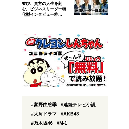
並び、貴方の人生を刻
む。ビジネスリーダー特
化型インタビュー枠
『Key person』始…
#富野由悠季
#連続テレビ小説
#大河ドラマ
#AKB48
#乃木坂46
#M-1