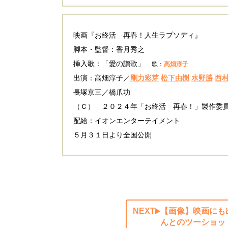
映画『お終活 再春！人生ラプソディ』
脚本・監督：香月秀之
挿入歌：「愛の讃歌」
歌：
高畑淳子
出演：高畑淳子／
剛力彩芽
松下由樹
水野勝
西
長塚京三／橋爪功
（Ｃ） ２０２４年「お終活 再春！」製作委
配給：イオンエンターテイメント
５月３１日より全国公開
NEXT
【画像】映画にも
んとのツーショッ