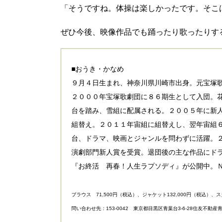
「そうですね。体操は楽しかったです。そこ
ぜひ今後、映像作品でも踊ったり歌ったりす
■おうき・かなめ
９月４日生まれ、神奈川県川崎市出身。元宝塚
２０００年宝塚歌劇団に８６期生として入団。
台を踏み、雪組に配属される。２００５年に新
組替え。２０１１年宙組に組替えし、翌年宙組
台、ドラマ、映画とジャンルを問わずに活躍。
演劇部門新人賞を受賞。退団後の主な作品にド
『お終活 再春！人生ラプソディ』が公開中。
ブラウス 71,500円（税込）、ジャケット132,000円（税込）、スカー
問い合わせ先：153-0042 東京都目黒区青葉台3-6-28住友不動産青葉