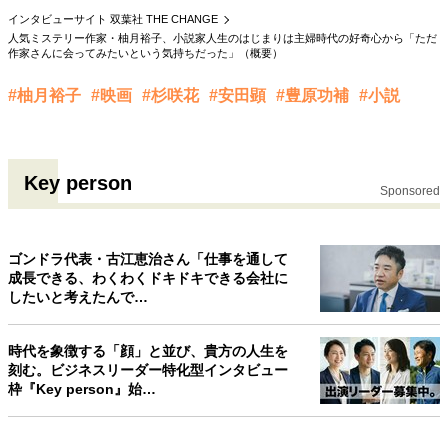
インタビューサイト 双葉社 THE CHANGE
40代からの景色
美しさの哲学
パートナーとの歩み方
人気ミステリー作家・柚月裕子、小説家人生のはじまりは主婦時代の好奇心から「ただ
親になるということ
病が教えてくれたこと
作家さんに会ってみたいという気持ちだった」（概要）
移住という選択
熱狂できるもの
一生モノの愛用品
私を彩るエッセンス
60代のネクストステージ
#柚月裕子
#映画
#杉咲花
#安田顕
#豊原功補
#小説
70代のグランドデザイン
Key person
Sponsored
社会・カルチャー・マネー
地域とつながる/お金との付き合い方
ゴンドラ代表・古江恵治さん「仕事を通して
成長できる、わくわくドキドキできる会社に
したいと考えたんで…
時代を象徴する「顔」と並び、貴方の人生を
刻む。ビジネスリーダー特化型インタビュー
枠『Key person』始…