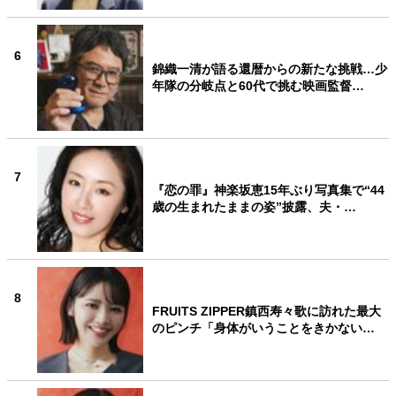
6
錦織一清が語る還暦からの新たな挑戦…少
年隊の分岐点と60代で挑む映画監督…
7
『恋の罪』神楽坂恵15年ぶり写真集で“44
歳の生まれたままの姿”披露、夫・…
8
FRUITS ZIPPER鎮西寿々歌に訪れた最大
のピンチ「身体がいうことをきかない…