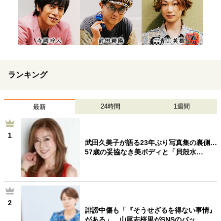
ランキング
24時間
1週間
最新
1
武田久美子が語る23年ぶり写真集の裏側…
57歳の妥協なき美ボディと「貝殻水…
2
誹謗中傷も「『そうせざるを得ない事情』
がある」…山尾志桜里がSNSのバッ…