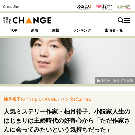
Group Site
TOP
新着
連載
ランキング
出演者一覧
注目の記事テーマで探す
SPECIAL
柚月裕子 撮影／冨田望
サイトの核・哲学
柚月裕子の「THE CHANGE」インタビュー#1
運命を変えた出会い
決断の裏側
挫折からの再起
未知への挑戦
プロフェッショナルの矜持
人気ミステリー作家・柚月裕子、小説家人生の
表現者の葛藤
人生が動いた日
10代の挫折と原点
はじまりは主婦時代の好奇心から「ただ作家さ
んに会ってみたいという気持ちだった」