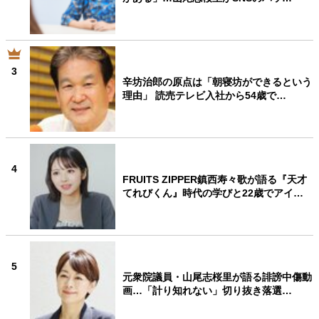
3
辛坊治郎の原点は「朝寝坊ができるという
理由」 読売テレビ入社から54歳で…
4
FRUITS ZIPPER鎮西寿々歌が語る『天才
てれびくん』時代の学びと22歳でアイ…
5
元衆院議員・山尾志桜里が語る誹謗中傷動
画…「計り知れない」切り抜き落選…