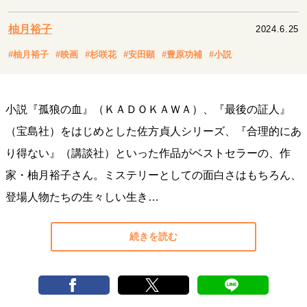
キャリア・働き方
セカンドキャリアの描き方
独立という決断
柚月裕子
2024.6.25
大人の学び直し
ファーストキャリアを拓く
#柚月裕子
#映画
#杉咲花
#安田顕
#豊原功補
#小説
夢を掴む選択
小説『孤狼の血』（ＫＡＤＯＫＡＷＡ）、『最後の証人』
経営・ビジネス
（宝島社）をはじめとした佐方貞人シリーズ、『合理的にあ
リーダーの流儀
変革の原動力
次世代へのバトン
り得ない』（講談社）といった作品がベストセラーの、作
トップが描く未来
家・柚月裕子さん。ミステリーとしての面白さはもちろん、
登場人物たちの生々しい生き…
マインドセット
重圧との向き合い方
一流のルーティン
20代の現在地
続きを読む
忘れられない言葉
10代・20代の土台
ライフスタイル・生き方