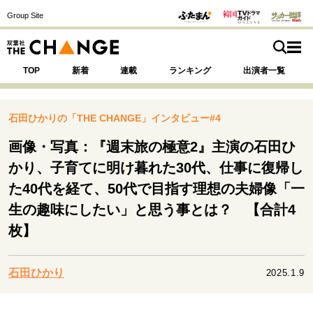
Group Site
TOP
新着
連載
ランキング
出演者一覧
石田ひかりの「THE CHANGE」インタビュー#4
画像・写真：『週末旅の極意2』主演の石田ひ
注目の記事テーマで探す
SPECIAL
かり、子育てに明け暮れた30代、仕事に復帰し
た40代を経て、50代で目指す理想の夫婦像「一
生の趣味にしたい」と思う事とは？ 【合計4
サイトの核・哲学
枚】
運命を変えた出会い
決断の裏側
挫折からの再起
未知への挑戦
プロフェッショナルの矜持
表現者の葛藤
人生が動いた日
10代の挫折と原点
石田ひかり
2025.1.9