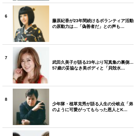
6
藤原紀香が23年間続けるボランティア活動
の原動力は…「偽善者だ」との声も…
7
武田久美子が語る23年ぶり写真集の裏側…
57歳の妥協なき美ボディと「貝殻水…
8
少年隊・植草克秀が語る人生の分岐点「弟
のように可愛がってもらった恩人とK…