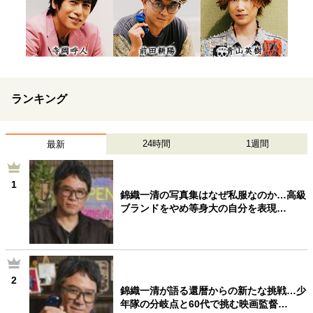
ランキング
24時間
1週間
最新
1
錦織一清の写真集はなぜ私服なのか…高級
ブランドをやめ等身大の自分を表現…
2
錦織一清が語る還暦からの新たな挑戦…少
年隊の分岐点と60代で挑む映画監督…