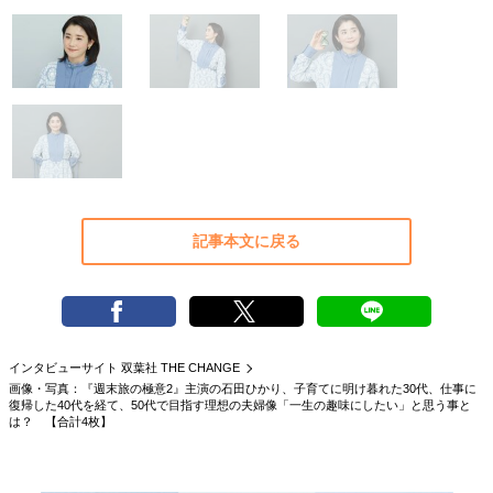
40代からの景色
50代のリアル
美しさの哲学
パートナーとの歩み方
親になるということ
病が教えてくれたこと
移住という選択
熱狂できるもの
一生モノの愛用品
私を彩るエッセンス
60代のネクストステージ
70代のグランドデザイン
記事本文に戻る
社会・カルチャー・マネー
地域とつながる/お金との付き合い方
インタビューサイト 双葉社 THE CHANGE
画像・写真：『週末旅の極意2』主演の石田ひかり、子育てに明け暮れた30代、仕事に
復帰した40代を経て、50代で目指す理想の夫婦像「一生の趣味にしたい」と思う事と
は？ 【合計4枚】