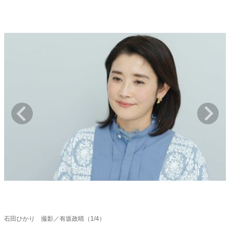
キャリア・働き方
セカンドキャリアの描き方
独立という決断
大人の学び直し
ファーストキャリアを拓く
夢を掴む選択
経営・ビジネス
リーダーの流儀
変革の原動力
次世代へのバトン
トップが描く未来
マインドセット
重圧との向き合い方
一流のルーティン
20代の現在地
忘れられない言葉
10代・20代の土台
石田ひかり 撮影／有坂政晴（1/4）
ライフスタイル・生き方