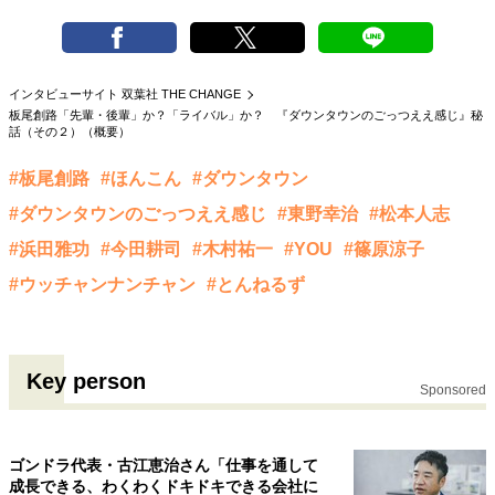
40代からの景色
50代のリアル
美しさの哲学
パートナーとの歩み方
親になるということ
病が教えてくれたこと
移住という選択
インタビューサイト 双葉社 THE CHANGE
熱狂できるもの
一生モノの愛用品
板尾創路「先輩・後輩」か？「ライバル」か？ 『ダウンタウンのごっつええ感じ』秘
私を彩るエッセンス
60代のネクストステージ
話（その２）（概要）
70代のグランドデザイン
#板尾創路
#ほんこん
#ダウンタウン
#ダウンタウンのごっつええ感じ
#東野幸治
#松本人志
社会・カルチャー・マネー
#浜田雅功
#今田耕司
#木村祐一
#YOU
#篠原涼子
地域とつながる/お金との付き合い方
#ウッチャンナンチャン
#とんねるず
Key person
Sponsored
ゴンドラ代表・古江恵治さん「仕事を通して
成長できる、わくわくドキドキできる会社に