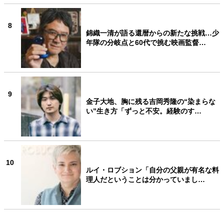
8
錦織一清が語る還暦からの新たな挑戦…少
年隊の分岐点と60代で挑む映画監督…
9
金子大地、胸に残る吉岡秀隆の“染まらな
い”生き方「ずっと不安。経験のす…
10
ルイ・ロブション「自分の父親が有名な料
理人だということは分かっていまし…