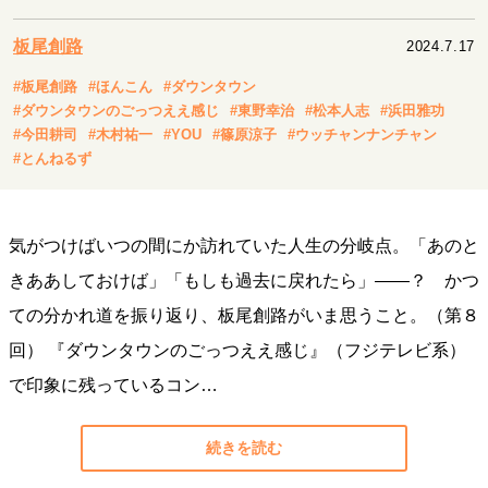
キャリア・働き方
セカンドキャリアの描き方
独立という決断
板尾創路
2024.7.17
大人の学び直し
ファーストキャリアを拓く
#板尾創路
#ほんこん
#ダウンタウン
夢を掴む選択
#ダウンタウンのごっつええ感じ
#東野幸治
#松本人志
#浜田雅功
#今田耕司
#木村祐一
#YOU
#篠原涼子
#ウッチャンナンチャン
#とんねるず
経営・ビジネス
リーダーの流儀
変革の原動力
次世代へのバトン
トップが描く未来
気がつけばいつの間にか訪れていた人生の分岐点。「あのと
きああしておけば」「もしも過去に戻れたら」――？ かつ
ての分かれ道を振り返り、板尾創路がいま思うこと。（第８
マインドセット
回） 『ダウンタウンのごっつええ感じ』（フジテレビ系）
重圧との向き合い方
一流のルーティン
20代の現在地
で印象に残っているコン…
忘れられない言葉
10代・20代の土台
続きを読む
ライフスタイル・生き方