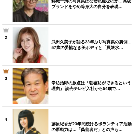
錦織一清の写真集はなぜ私服なのか…高級
ブランドをやめ等身大の自分を表現…
2
武田久美子が語る23年ぶり写真集の裏側…
57歳の妥協なき美ボディと「貝殻水…
3
辛坊治郎の原点は「朝寝坊ができるという
理由」 読売テレビ入社から54歳で…
4
藤原紀香が23年間続けるボランティア活動
の原動力は…「偽善者だ」との声も…