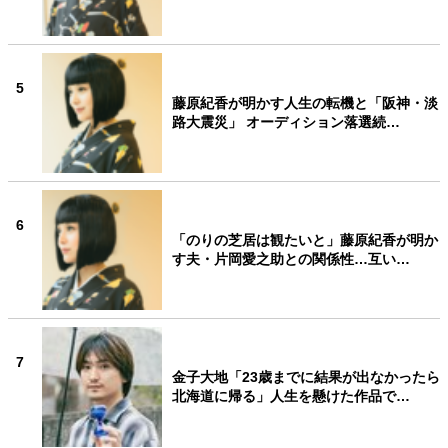
5
藤原紀香が明かす人生の転機と「阪神・淡
路大震災」 オーディション落選続…
6
「のりの芝居は観たいと」藤原紀香が明か
す夫・片岡愛之助との関係性…互い…
7
金子大地「23歳までに結果が出なかったら
北海道に帰る」人生を懸けた作品で…