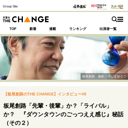
Group Site
TOP
新着
連載
ランキング
出演者一覧
注目の記事テーマで探す
SPECIAL
板尾創路 撮影／川しまゆうこ
サイトの核・哲学
【板尾創路のTHE CHANGE】インタビュー#8
運命を変えた出会い
決断の裏側
挫折からの再起
未知への挑戦
プロフェッショナルの矜持
板尾創路「先輩・後輩」か？「ライバル」
表現者の葛藤
人生が動いた日
10代の挫折と原点
か？ 『ダウンタウンのごっつええ感じ』秘話
（その２）