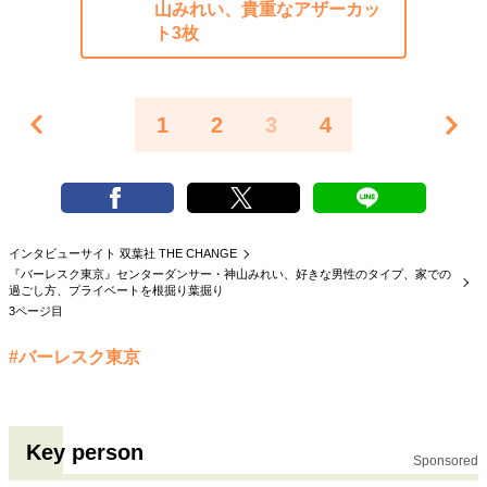
山みれい、貴重なアザーカッ
ト3枚
1
2
3
4
インタビューサイト 双葉社 THE CHANGE
『バーレスク東京』センターダンサー・神山みれい、好きな男性のタイプ、家での
過ごし方、プライベートを根掘り葉掘り
3ページ目
#バーレスク東京
Key person
Sponsored