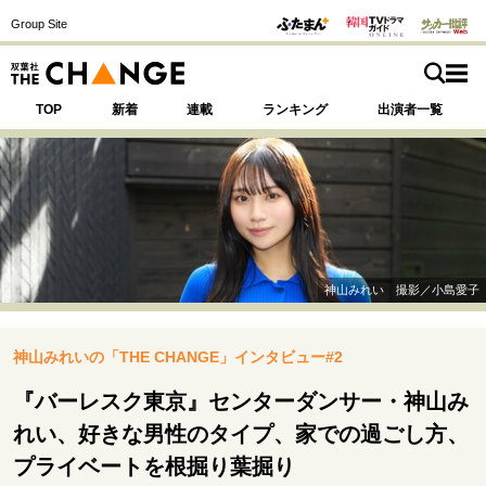
Group Site
TOP
新着
連載
ランキング
出演者一覧
注目の記事テーマで探す
SPECIAL
神山みれい 撮影／小島愛子
サイトの核・哲学
神山みれいの「THE CHANGE」インタビュー#2
運命を変えた出会い
決断の裏側
挫折からの再起
未知への挑戦
プロフェッショナルの矜持
『バーレスク東京』センターダンサー・神山み
表現者の葛藤
人生が動いた日
10代の挫折と原点
れい、好きな男性のタイプ、家での過ごし方、
プライベートを根掘り葉掘り