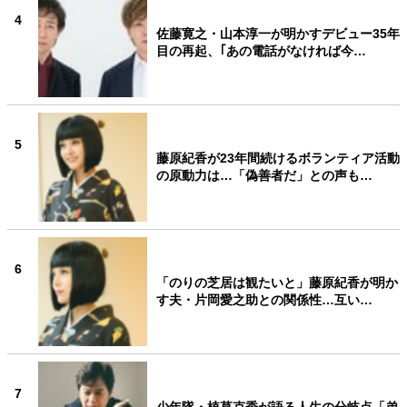
4
佐藤寛之・山本淳一が明かすデビュー35年
目の再起、｢あの電話がなければ今…
5
藤原紀香が23年間続けるボランティア活動
の原動力は…「偽善者だ」との声も…
6
「のりの芝居は観たいと」藤原紀香が明か
す夫・片岡愛之助との関係性…互い…
7