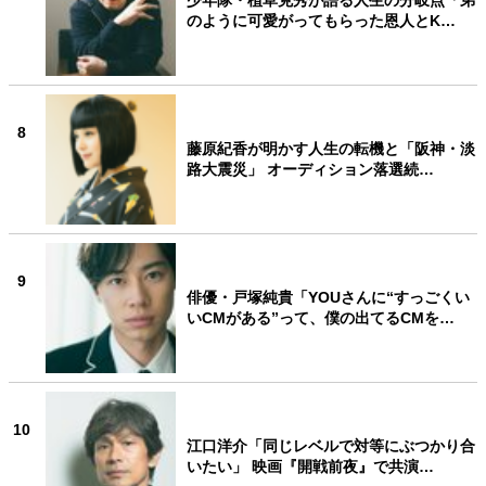
少年隊・植草克秀が語る人生の分岐点「弟
のように可愛がってもらった恩人とK…
8
藤原紀香が明かす人生の転機と「阪神・淡
路大震災」 オーディション落選続…
9
俳優・戸塚純貴「YOUさんに“すっごくい
いCMがある”って、僕の出てるCMを…
10
江口洋介「同じレベルで対等にぶつかり合
いたい」 映画『開戦前夜』で共演…