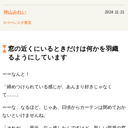
キャリア・働き方
セカンドキャリアの描き方
独立という決断
神山みれい
2024.11.21
大人の学び直し
ファーストキャリアを拓く
#バーレスク東京
夢を掴む選択
窓の近くにいるときだけは何かを羽織
経営・ビジネス
るようにしています
リーダーの流儀
変革の原動力
次世代へのバトン
トップが描く未来
ーーなんと！
マインドセット
「締めつけられている感じが、あんまり好きじゃなく
て……」
重圧との向き合い方
一流のルーティン
20代の現在地
忘れられない言葉
10代・20代の土台
ーーな、なるほど。じゃあ、日頃からカーテンは閉めておか
ないといけませんね。
ライフスタイル・生き方
「それが……最近、引っ越したんですけど、新しい部屋の窓