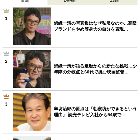
24時間
1週間
最新
1
錦織一清の写真集はなぜ私服なのか…高級
ブランドをやめ等身大の自分を表現…
2
錦織一清が語る還暦からの新たな挑戦…少
年隊の分岐点と60代で挑む映画監督…
3
辛坊治郎の原点は「朝寝坊ができるという
理由」 読売テレビ入社から54歳で…