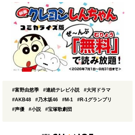
#富野由悠季
#連続テレビ小説
#大河ドラマ
#AKB48
#乃木坂46
#M-1
#R-1グランプリ
#声優
#小説
#宝塚歌劇団