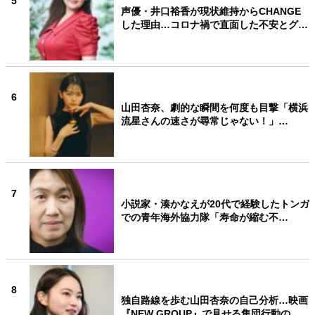
5
声優・井口裕香が現状維持からCHANGE
した理由…コロナ禍で直面した不安とグ…
6
山田杏奈、劇的な瞬間を何度も目撃「横浜
流星さんの速さが尋常じゃない！」…
7
小説家・湊かなえが20代で経験したトンガ
での青年海外協力隊「寿命が縮む不…
8
独自路線を歩む山田杏奈の自己分析…映画
『NEW GROUP』で見せる集団行動の…