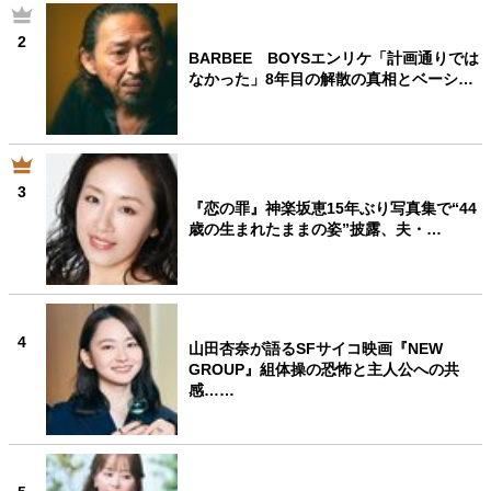
2
BARBEE BOYSエンリケ「計画通りでは
なかった」8年目の解散の真相とベーシ…
3
『恋の罪』神楽坂恵15年ぶり写真集で“44
歳の生まれたままの姿”披露、夫・…
4
山田杏奈が語るSFサイコ映画『NEW
GROUP』組体操の恐怖と主人公への共
感……