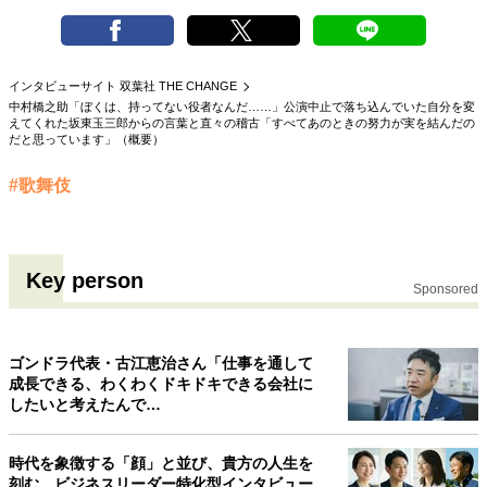
40代からの景色
50代のリアル
美しさの哲学
パートナーとの歩み方
親になるということ
病が教えてくれたこと
移住という選択
インタビューサイト 双葉社 THE CHANGE
熱狂できるもの
一生モノの愛用品
中村橋之助「ぼくは、持ってない役者なんだ……」公演中止で落ち込んでいた自分を変
えてくれた坂東玉三郎からの言葉と直々の稽古「すべてあのときの努力が実を結んだの
私を彩るエッセンス
60代のネクストステージ
だと思っています」（概要）
70代のグランドデザイン
#歌舞伎
社会・カルチャー・マネー
地域とつながる/お金との付き合い方
Key person
Sponsored
ゴンドラ代表・古江恵治さん「仕事を通して
成長できる、わくわくドキドキできる会社に
したいと考えたんで…
時代を象徴する「顔」と並び、貴方の人生を
刻む。ビジネスリーダー特化型インタビュー