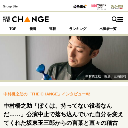
Group Site
TOP
新着
連載
ランキング
出演者一覧
注目の記事テーマで探す
SPECIAL
中村橋之助 撮影／三浦龍司
サイトの核・哲学
中村橋之助の「THE CHANGE」インタビュー#2
運命を変えた出会い
決断の裏側
挫折からの再起
未知への挑戦
プロフェッショナルの矜持
中村橋之助「ぼくは、持ってない役者なん
表現者の葛藤
人生が動いた日
10代の挫折と原点
だ……」公演中止で落ち込んでいた自分を変え
てくれた坂東玉三郎からの言葉と直々の稽古