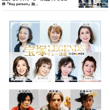
枠『Key person』始…