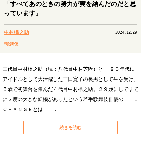
キャリア・働き方
「すべてあのときの努力が実を結んだのだと思
っています」
セカンドキャリアの描き方
独立という決断
大人の学び直し
ファーストキャリアを拓く
夢を掴む選択
中村橋之助
2024.12.29
#歌舞伎
経営・ビジネス
リーダーの流儀
変革の原動力
次世代へのバトン
三代目中村橋之助（現：八代目中村芝翫）と、‘８０年代に
トップが描く未来
アイドルとして大活躍した三田寛子の長男として生を受け、
５歳で初舞台を踏んだ４代目中村橋之助。２９歳にしてすで
マインドセット
に２度の大きな転機があったという若手歌舞伎俳優のＴＨＥ
重圧との向き合い方
一流のルーティン
20代の現在地
ＣＨＡＮＧＥとは——…
忘れられない言葉
10代・20代の土台
続きを読む
ライフスタイル・生き方