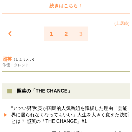
続きはこちら！
40代からの景色
50代のリアル
美しさの哲学
パートナーとの歩み方
親になるということ
病が教えてくれたこと
移住という選択
(土居睦)
熱狂できるもの
一生モノの愛用品
1
2
3
私を彩るエッセンス
60代のネクストステージ
70代のグランドデザイン
照英
（しょうえい)
俳優・タレント
社会・カルチャー・マネー
地域とつながる/お金との付き合い方
照英の「THE CHANGE」
“アツい男”照英が国民的人気番組を降板した理由「芸能
界に居られなくなってもいい」人生を大きく変えた決断
とは？ 照英の「THE CHANGE」#1