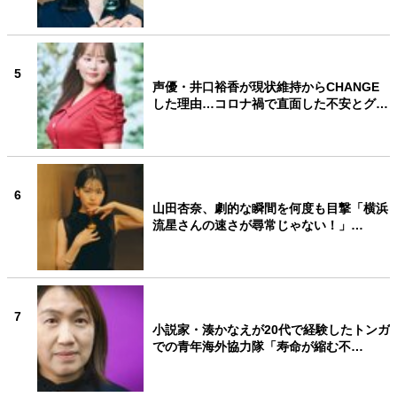
5
声優・井口裕香が現状維持からCHANGE
した理由…コロナ禍で直面した不安とグ…
6
山田杏奈、劇的な瞬間を何度も目撃「横浜
流星さんの速さが尋常じゃない！」…
7
小説家・湊かなえが20代で経験したトンガ
での青年海外協力隊「寿命が縮む不…