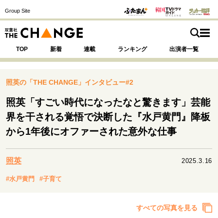
Group Site
TOP
新着
連載
ランキング
出演者一覧
照英の「THE CHANGE」インタビュー#2
照英「すごい時代になったなと驚きます」芸能
注目の記事テーマで探す
SPECIAL
界を干される覚悟で決断した『水戸黄門』降板
から1年後にオファーされた意外な仕事
サイトの核・哲学
運命を変えた出会い
決断の裏側
挫折からの再起
照英
2025.3.16
未知への挑戦
プロフェッショナルの矜持
#水戸黄門
#子育て
表現者の葛藤
人生が動いた日
10代の挫折と原点
すべての写真を見る