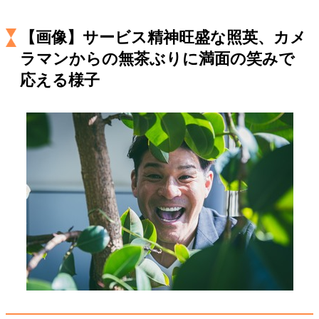
キャリア・働き方
セカンドキャリアの描き方
独立という決断
【画像】サービス精神旺盛な照英、カメ
大人の学び直し
ファーストキャリアを拓く
ラマンからの無茶ぶりに満面の笑みで
夢を掴む選択
応える様子
経営・ビジネス
リーダーの流儀
変革の原動力
次世代へのバトン
トップが描く未来
マインドセット
重圧との向き合い方
一流のルーティン
20代の現在地
忘れられない言葉
10代・20代の土台
ライフスタイル・生き方