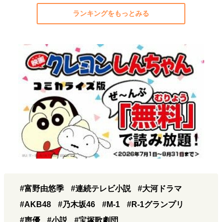
ランキングをもっとみる
#富野由悠季
#連続テレビ小説
#大河ドラマ
#AKB48
#乃木坂46
#M-1
#R-1グランプリ
#声優
#小説
#宝塚歌劇団