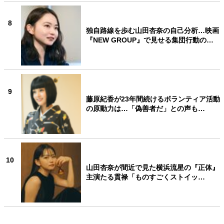
8
独自路線を歩む山田杏奈の自己分析…映画
『NEW GROUP』で見せる集団行動の…
9
藤原紀香が23年間続けるボランティア活動
の原動力は…「偽善者だ」との声も…
10
山田杏奈が間近で見た横浜流星の『正体』
主演たる貫禄「ものすごくストイッ…