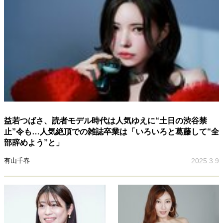
益若つばさ、読者モデル時代は人気ゆえに“土日の渋谷禁
止”令も…人気絶頂での雑誌卒業は「いろいろと葛藤して“全
部辞めよう”と」
有山千春
2025.3.9