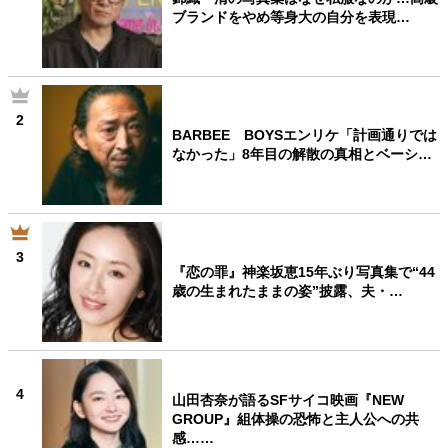
ブランドをやめ等身大の自分を表現…
2
BARBEE BOYSエンリケ「計画通りでは
なかった」8年目の解散の真相とベーシ…
3
『恋の罪』神楽坂恵15年ぶり写真集で“44
歳の生まれたままの姿”披露、夫・…
4
山田杏奈が語るSFサイコ映画『NEW
GROUP』組体操の恐怖と主人公への共
感……