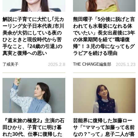
解説に子育てに大忙し｢元カ
熊田曜子「5分後に脱げと言
ーリング女子日本代表｣市川
われても水着姿になれる体
美余が大切にしている夜の
でいたい」長女出産後に3年
ひとときと現役時代から苦
の休業期間を経て“職場復
手なこと、｢24歳の引退｣の
帰”！３児の母になってもグ
真実と復帰への思い
ラビアを続ける理由
了戒美子
2025.2.8
THE CHANGE編集部
2025.1.23
『週末旅の極意2』主演の石
芸能界に復帰した加藤ロー
田ひかり、子育てに明け暮
サ「“ママって加藤って名前
れた30代、仕事に復帰した
なの？”って」息子二人が喜