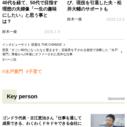
40代を経て、50代で目指す
び、現役を引退した夫・松
理想の夫婦像「一生の趣味
井大輔のサポートも
にしたい」と思う事と
鈴木一俊
2024.12.6
は？
鈴木一俊
2025.1.9
インタビューサイト 双葉社 THE CHANGE
照英「すごい時代になったなと驚きます」芸能界を干される覚悟で決断した『水戸
黄門』降板から1年後にオファーされた意外な仕事
3ページ目
#水戸黄門
#子育て
Key person
Sponsored
ゴンドラ代表・古江恵治さん「仕事を通して
成長できる、わくわくドキドキできる会社に