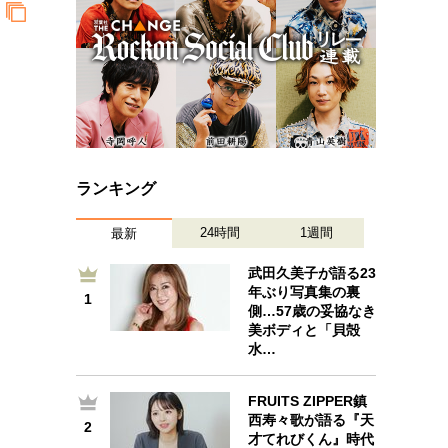
ランキング
24時間
1週間
最新
武田久美子が語る23
年ぶり写真集の裏
1
1
側…57歳の妥協なき
美ボディと「貝殻
水…
FRUITS ZIPPER鎮
2
西寿々歌が語る『天
2
才てれびくん』時代