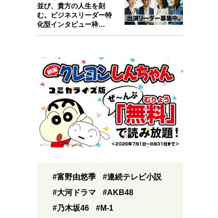
並び、貴方の人生を刻
む。ビジネスリーダー特
化型インタビュー枠
『Key person』始…
#富野由悠季
#連続テレビ小説
#大河ドラマ
#AKB48
#乃木坂46
#M-1