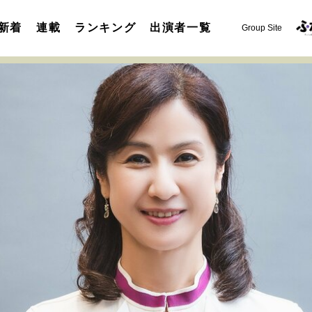
新着
連載
ランキング
出演者一覧
Group Site
運命を変えた出会い
決断の裏側
挫折からの再起
未知
表現者の葛藤
人生が動いた日
10代の挫折と原点
セカンドキャリアの描き方
独立という決断
大人の学び直し
夢を掴む選択