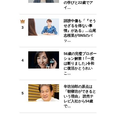
の学びと22歳でア
イ…
誹謗中傷も「『そう
3
せざるを得ない事
3
情』がある」…山尾
志桜里がSNSのバ
ッ…
56歳の完璧プロポー
4
ション解禁！｢一度
4
は断りました｣令和
に復活かとうれい
こ…
辛坊治郎の原点は
5
「朝寝坊ができると
5
いう理由」 読売テ
レビ入社から54歳
で…