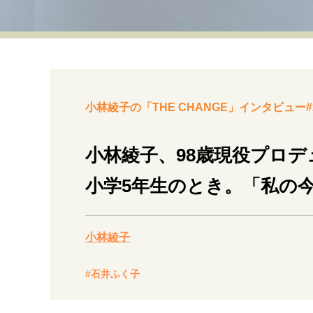
経営・ビジネス
マインドセット
ライフスタイル・生き方
小林綾子の「THE CHANGE」インタビュー#
小林綾子、98歳現役プロ
小学5年生のとき。「私の
社会・カルチャー・マネー
小林綾子
#石井ふく子