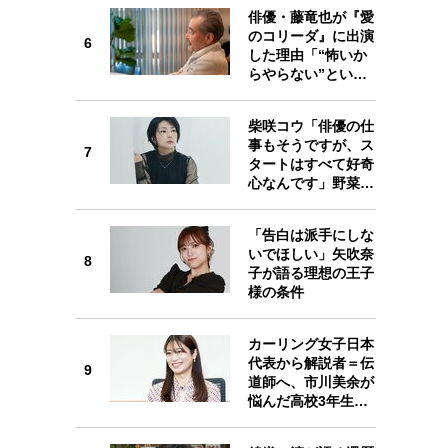
俳優・藤竜也が『愛
6
のコリーダ』に出演
6
した理由「“怖いか
らやらない”とい…
柴咲コウ「俳優の仕
7
事もそうですが、ス
7
タートはすべて好奇
心なんです」野菜…
「告白は派手にしな
8
いでほしい」矢吹奈
8
子が語る理想の王子
様の条件
カーリング女子日本
9
代表から解説者＝伝
9
道師へ、市川美余が
悩んだ高校3年生…