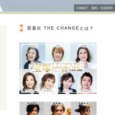
プが描く未来
小林綾子 撮影／有坂政晴
忘れられない言葉
10代・20代の土台
双葉社 THE CHANGEとは？
親になるということ
一生モノの愛用品
デザイン