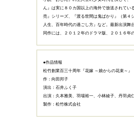
ん』は実に８０カ国以上の海外で放送されてい
売』シリーズ、『渡る世間は鬼ばかり』（第４
人生、百年時代の過ごし方』など。最新出演舞台
同作には、２０１２年のドラマ版、２０１６年
●作品情報
松竹創業百三十周年『花嫁 ～娘からの花束～』
作：向田邦子
演出：石井ふく子
出演：久本雅美、羽場裕一、小林綾子、丹羽貞
製作：松竹株式会社