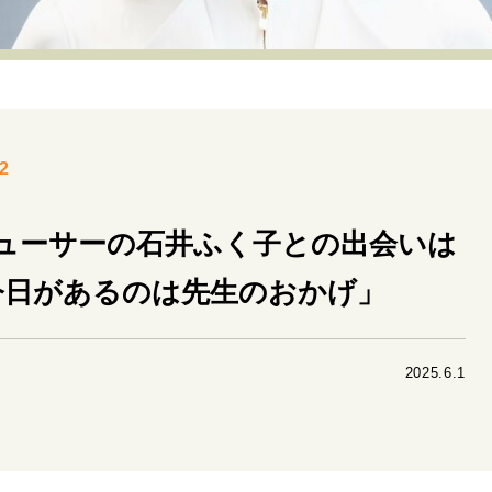
リーダーの流儀
変革の原動力
次世代へのバトン
トッ
重圧との向き合い方
一流のルーティン
20代の現在地
40代からの景色
美しさの哲学
パートナーとの歩み方
2
病が教えてくれたこと
移住という選択
熱狂できるもの
私を彩るエッセンス
60代のネクストステージ
70代のグランド
デューサーの石井ふく子との出会いは
今日があるのは先生のおかげ」
地域とつながる/お金との付き合い方
2025.6.1