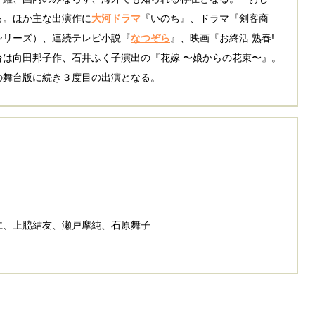
る。ほか主な出演作に
大河ドラマ
『いのち』、ドラマ『剣客商
シリーズ）、連続テレビ小説『
なつぞら
』、映画『お終活 熟春!
は向田邦子作、石井ふく子演出の『花嫁 〜娘からの花束〜』。
の舞台版に続き３度目の出演となる。
仁、上脇結友、瀬戸摩純、石原舞子