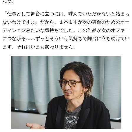
んだ。
40代からの景色
50代のリアル
美しさの哲学
「仕事として舞台に立つには、呼んでいただかないと始まら
パートナーとの歩み方
親になるということ
病が教えてくれたこと
移住という選択
ないわけですよ。だから、１本１本が次の舞台のためのオー
熱狂できるもの
一生モノの愛用品
ディションみたいな気持ちでした。この作品が次のオファー
私を彩るエッセンス
60代のネクストステージ
につながる……ずっとそういう気持ちで舞台に立ち続けてい
70代のグランドデザイン
ます。それはいまも変わりません」
社会・カルチャー・マネー
地域とつながる/お金との付き合い方