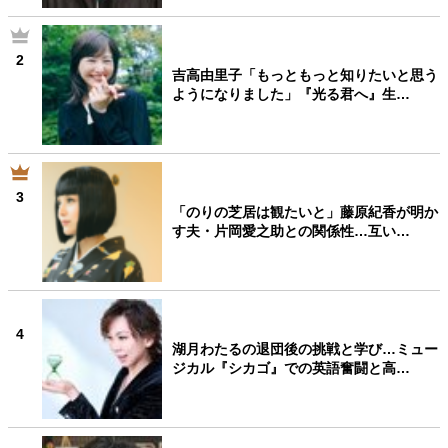
2
吉高由里子「もっともっと知りたいと思う
ようになりました」『光る君へ』生…
3
「のりの芝居は観たいと」藤原紀香が明か
す夫・片岡愛之助との関係性…互い…
4
湖月わたるの退団後の挑戦と学び…ミュー
ジカル『シカゴ』での英語奮闘と高…