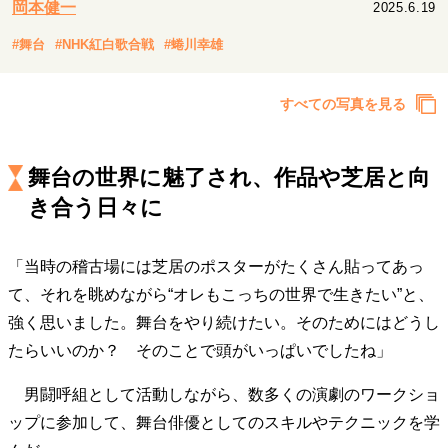
岡本健一
2025.6.19
キャリア・働き方
セカンドキャリアの描き方
独立という決断
#舞台
#NHK紅白歌合戦
#蜷川幸雄
大人の学び直し
ファーストキャリアを拓く
夢を掴む選択
すべての写真を見る
経営・ビジネス
舞台の世界に魅了され、作品や芝居と向
リーダーの流儀
変革の原動力
次世代へのバトン
き合う日々に
トップが描く未来
「当時の稽古場には芝居のポスターがたくさん貼ってあっ
て、それを眺めながら“オレもこっちの世界で生きたい”と、
マインドセット
強く思いました。舞台をやり続けたい。そのためにはどうし
重圧との向き合い方
一流のルーティン
20代の現在地
たらいいのか？ そのことで頭がいっぱいでしたね」
忘れられない言葉
10代・20代の土台
男闘呼組として活動しながら、数多くの演劇のワークショ
ップに参加して、舞台俳優としてのスキルやテクニックを学
ライフスタイル・生き方