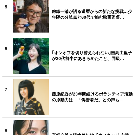
5
錦織一清が語る還暦からの新たな挑戦…少
年隊の分岐点と60代で挑む映画監督…
6
｢オンオフを切り替えられない｣吉高由里子
が20代前半にあきらめたこと、同級…
7
藤原紀香が23年間続けるボランティア活動
の原動力は…「偽善者だ」との声も…
8