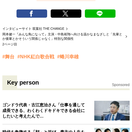
インタビューサイト 双葉社 THE CHANGE
岡本健一『みんな鳥になって』主演・中島裕翔へ向ける温かなまなざしと「先輩と
か後輩とかそういう関係じゃなく」特別な関係性
2ページ目
#舞台
#NHK紅白歌合戦
#蜷川幸雄
Key person
Sponsored
ゴンドラ代表・古江恵治さん「仕事を通して
成長できる、わくわくドキドキできる会社に
したいと考えたんで…