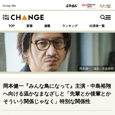
Group Site
TOP
新着
連載
ランキング
出演者一覧
注目の記事テーマで探す
SPECIAL
岡本健一 撮影／有坂政晴
サイトの核・哲学
運命を変えた出会い
決断の裏側
挫折からの再起
岡本健一『みんな鳥になって』主演・中島裕翔
未知への挑戦
プロフェッショナルの矜持
へ向ける温かなまなざしと「先輩とか後輩とか
表現者の葛藤
人生が動いた日
10代の挫折と原点
そういう関係じゃなく」特別な関係性