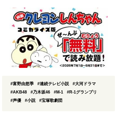
#富野由悠季
#連続テレビ小説
#大河ドラマ
#AKB48
#乃木坂46
#M-1
#R-1グランプリ
#声優
#小説
#宝塚歌劇団