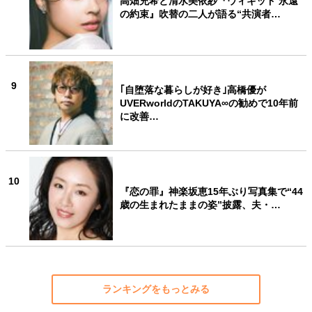
高畑充希と清水美依紗『ウィキッド 永遠
の約束』吹替の二人が語る“共演者…
9
｢自堕落な暮らしが好き｣高橋優が
UVERworldのTAKUYA∞の勧めで10年前
に改善…
10
『恋の罪』神楽坂恵15年ぶり写真集で“44
歳の生まれたままの姿”披露、夫・…
ランキングをもっとみる