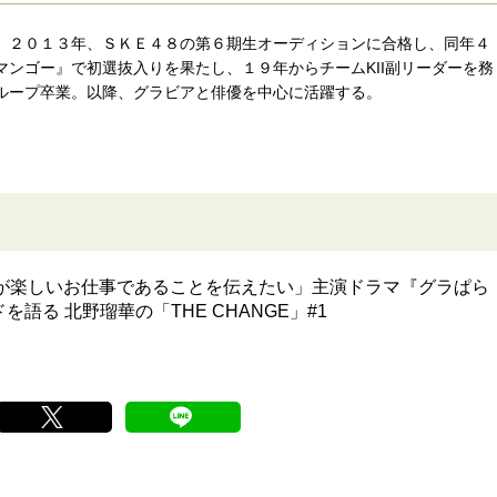
。２０１３年、ＳＫＥ４８の第６期生オーディションに合格し、同年４
ンゴー』で初選抜入りを果たし、１９年からチームKII副リーダーを務
ループ卒業。以降、グラビアと俳優を中心に活躍する。
アが楽しいお仕事であることを伝えたい」主演ドラマ『グラぱら
る 北野瑠華の「THE CHANGE」#1