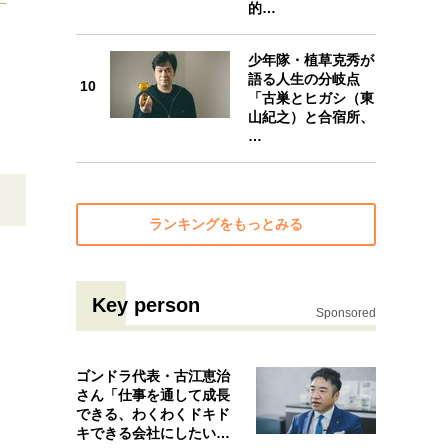
的…
10
少年隊・植草克秀が
語る人生の分岐点
10
「古巣とヒガシ（東
山紀之）と合宿所、
…
ランキングをもっとみる
Key person
Sponsored
ゴンドラ代表・古江恵治
さん「仕事を通して成長
できる、わくわくドキド
キできる会社にしたいと