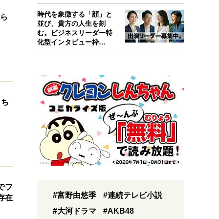
考えたんで…
時代を象徴する「顔」と
やら
並び、貴方の人生を刻
む。ビジネスリーダー特
化型インタビュー枠
『Key person』始…
まち
でフ
#富野由悠季
#連続テレビ小説
存在
#大河ドラマ
#AKB48