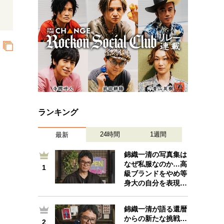
プが描く未来
忘れられない言葉
10代・20代の土台
ーとの歩み方
親になるということ
一生モノの愛用品
デザイン
ランキング
24時間
1週間
最新
錦織一清の写真集は
なぜ私服なのか…高
1
1
級ブランドをやめ等
身大の自分を表現…
錦織一清が語る還暦
からの新たな挑戦…
2
2