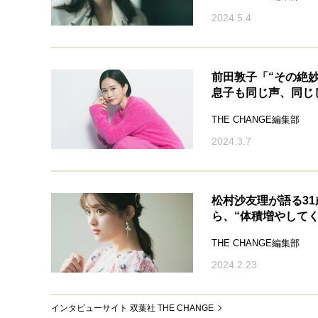
2024.5.4
前田敦子「“その絶
息子も同じ声、同じ
THE CHANGE編集部
2024.3.7
松村沙友理が語る31
ら、“体積増やして
THE CHANGE編集部
2024.2.23
インタビューサイト 双葉社 THE CHANGE