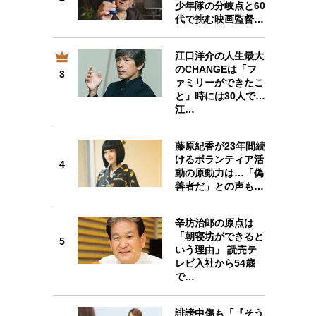
少年隊の分岐点と60
代で挑む映画監督…
江口洋介の人生最大
のCHANGEは「フ
3
3
ァミリーができたこ
と」時には30人で…
江…
藤原紀香が23年間続
けるボランティア活
4
4
動の原動力は…「偽
善者だ」との声も…
辛坊治郎の原点は
「朝寝坊ができると
5
いう理由」 読売テ
5
レビ入社から54歳
で…
誹謗中傷も「『そう