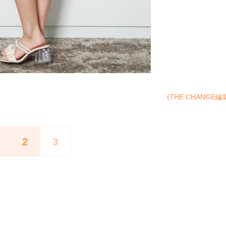
(THE CHANGE編
2
3