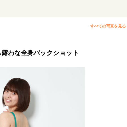
リーダーの流儀
変革の原動力
次世代へのバトン
トッ
重圧との向き合い方
一流のルーティン
20代の現在地
すべての写真を見る
40代からの景色
50代のリアル
美しさの哲学
パートナ
病が教えてくれたこと
移住という選択
熱狂できるもの
も露わな全身バックショット
私を彩るエッセンス
60代のネクストステージ
70代のグランド
地域とつながる/お金との付き合い方