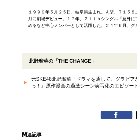
１９９９年５月２５日、岐阜県生まれ。Ａ型。Ｔ１５８
月に劇場デビュー。１７年、２１ｔｈシングル『意外にマ
めるなど中心メンバーとして活躍した。２４年６月、グ
北野瑠華の「THE CHANGE」
元SKE48北野瑠華「ドラマを通して、グラビ
っ！』原作漫画の過激シーン実写化のエピソードを語
関連記事