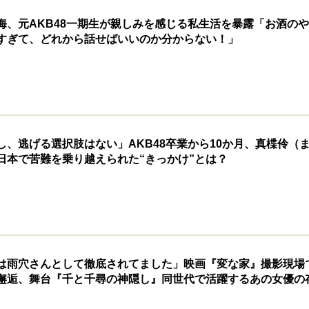
海、元AKB48一期生が親しみを感じる私生活を暴露「お酒の
すぎて、どれから話せばいいのか分からない！」
し、逃げる選択肢はない」AKB48卒業から10か月、真楪伶（
日本で苦難を乗り越えられた“きっかけ”とは？
は雨穴さんとして徹底されてました」映画『変な家』撮影現場
邂逅、舞台『千と千尋の神隠し』同世代で活躍するあの女優の