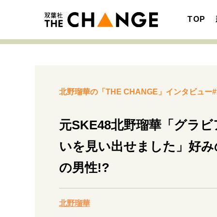
TOP
北野瑠華の「THE CHANGE」インタビュー#
注目の記事テーマで探す
SPECIAL
元SKE48北野瑠華「グラ
サイトの核・哲学
いを見い出せました」好み
の男性!?
キャリア・働き方
北野瑠華