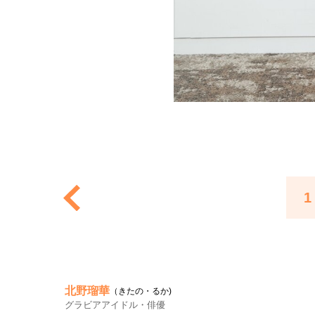
1
北野瑠華
（きたの・るか)
グラビアアイドル・俳優