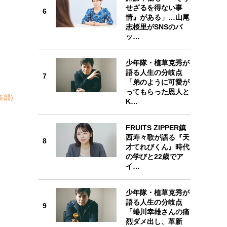
せざるを得ない事
6
情』がある」…山尾
6
志桜里がSNSのバ
ッ…
少年隊・植草克秀が
語る人生の分岐点
7
「弟のように可愛が
7
ってもらった恩人と
集部)
K…
FRUITS ZIPPER鎮
西寿々歌が語る『天
8
8
才てれびくん』時代
の学びと22歳でア
イ…
少年隊・植草克秀が
9
語る人生の分岐点
9
「蜷川幸雄さんの痛
烈ダメ出し、革新