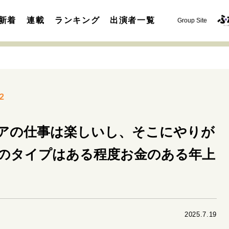
新着
連載
ランキング
出演者一覧
Group Site
2
ビアの仕事は楽しいし、そこにやりが
運命を変えた出会い
決断の裏側
挫折からの再起
未知
のタイプはある程度お金のある年上
表現者の葛藤
人生が動いた日
10代の挫折と原点
セカンドキャリアの描き方
独立という決断
大人の学び直し
夢を掴む選択
2025.7.19