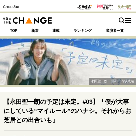
Group Site
TOP
新着
連載
ランキング
出演者一覧
注目の記事テーマで探す
SPECIAL
永田聖一朗 撮影／有坂政晴
サイトの核・哲学
運命を変えた出会い
決断の裏側
挫折からの再起
【永田聖一朗の予定は未定。#03】「僕が大事
未知への挑戦
プロフェッショナルの矜持
にしている“マイルール”のハナシ。それからお
表現者の葛藤
人生が動いた日
10代の挫折と原点
芝居との出合いも」