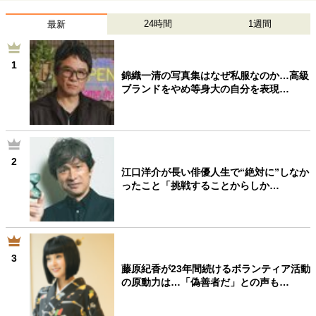
24時間
1週間
最新
1
錦織一清の写真集はなぜ私服なのか…高級
ブランドをやめ等身大の自分を表現…
2
江口洋介が長い俳優人生で“絶対に”しなか
ったこと「挑戦することからしか…
3
藤原紀香が23年間続けるボランティア活動
の原動力は…「偽善者だ」との声も…