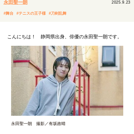
永田聖一朗
2025.9.23
キャリア・働き方
セカンドキャリアの描き方
独立という決断
#舞台
#テニスの王子様
#刀剣乱舞
大人の学び直し
ファーストキャリアを拓く
夢を掴む選択
こんにちは！ 静岡県出身、俳優の永田聖一朗です。
経営・ビジネス
リーダーの流儀
変革の原動力
次世代へのバトン
トップが描く未来
マインドセット
重圧との向き合い方
一流のルーティン
20代の現在地
忘れられない言葉
10代・20代の土台
永田聖一朗 撮影／有坂政晴
ライフスタイル・生き方