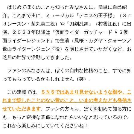
40代からの景色
50代のリアル
美しさの哲学
はじめてぼくのことを知ったみなさんに、簡単に自己紹
パートナーとの歩み方
親になるということ
介。これまで主に、ミュージカル『テニスの王子様』（３ｒ
病が教えてくれたこと
移住という選択
ｄシーズン・菊丸英二役）や『刀剣乱舞』（村雲江役）に出
熱狂できるもの
一生モノの愛用品
演。２０２３年以降は『仮面ライダーガッチャード ＶＳ仮
私を彩るエッセンス
60代のネクストステージ
面ライダーレジェンド』で主演（鳳桜・カグヤ・クォーツ／
70代のグランドデザイン
仮面ライダーレジェンド役）を演じさせていただくなど、お
芝居の世界で活動してきました。
社会・カルチャー・マネー
ファンのみなさんは、ぼくの自由な性格のこと、すでに知
地域とつながる/お金との付き合い方
ってもらっているかもしれません（笑）。
この連載では、
ＳＮＳではあまり見せないような顔や、こ
れまで話したことのない昔のこと、いまの考えなども発信さ
せていただきます
。ファンの方々も、ぼくを初めて知る方に
も、もっと密接な関係になれたらいいなと思っているので、
これから楽しみにしていてくださいね！