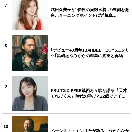
7
武田久美子が“伝説の貝殻水着”の裏側を激
白…ターニングポイントは近藤真…
8
｢デビュー40周年｣BARBEE BOYSエンリ
ケ｢浜崎あゆみからの卒業の真実と再結…
9
FRUITS ZIPPER鎮西寿々歌が語る『天才
てれびくん』時代の学びと22歳でアイ…
10
ベーシスト・エンリケが語る「分からなか