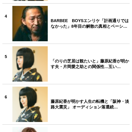
4
BARBEE BOYSエンリケ「計画通りでは
なかった」8年目の解散の真相とベーシ…
5
「のりの芝居は観たいと」藤原紀香が明か
す夫・片岡愛之助との関係性…互い…
6
藤原紀香が明かす人生の転機と「阪神・淡
路大震災」 オーディション落選続…