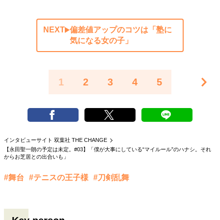
NEXT
偏差値アップのコツは「塾に
気になる女の子」
1
2
3
4
5
インタビューサイト 双葉社 THE CHANGE
【永田聖一朗の予定は未定。#03】「僕が大事にしている“マイルール”のハナシ。それ
からお芝居との出合いも」
#舞台
#テニスの王子様
#刀剣乱舞