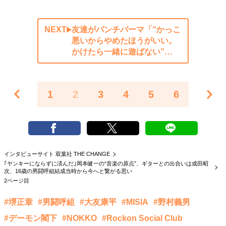
NEXT
友達がパンチパーマ「“かっこ
悪いからやめたほうがいい。
かけたら一緒に遊ばない”…
1
2
3
4
5
6
インタビューサイト 双葉社 THE CHANGE
｢ヤンキーにならずに済んだ｣岡本健一の“音楽の原点”、ギターとの出合いは成田昭
次、16歳の男闘呼組結成当時から今へと繋がる思い
2ページ目
#堺正章
#男闘呼組
#大友康平
#MISIA
#野村義男
#デーモン閣下
#NOKKO
#Rockon Social Club