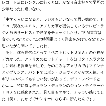
レコード店にレンタルに行くとは、かなり音楽好きで早耳の
40代からの景色
50代のリアル
美しさの哲学
少年だったに違いない。
パートナーとの歩み方
親になるということ
病が教えてくれたこと
移住という選択
「中学くらいになると、ラジオもいいなって思い始めて。Ｆ
熱狂できるもの
一生モノの愛用品
ＥＮ（現在のＡＦＮ。アメリカ軍が提供しているテレビ・ラ
私を彩るエッセンス
60代のネクストステージ
ジオ放送サービス）で洋楽をチェックしたり。“ＦＭ東京は
70代のグランドデザイン
音がいいな”とか、“この時間帯はよく洋楽をかけてるな”とか
思いながら聞いてましたね。
あと、僕ら世代にとって『ベストヒットＵＳＡ』の存在が
社会・カルチャー・マネー
デカかった。アメリカのヒットチャートをほぼタイムラグな
地域とつながる/お金との付き合い方
しに知れる貴重な番組で、そのころはアメリカではマドンナ
とかプリンス、バンドではボン・ジョヴィとかが大人気。イ
ギリスのバンドもすごい勢いがあって、デフ・レパードと
か……、特に俺はデュラン・デュランのジョン・テイラーや
ＩＮＸＳに感化された。見た目もマネて、チャラい感じでし
た（笑）。おかげでヤンキーにならずに済んだんです」