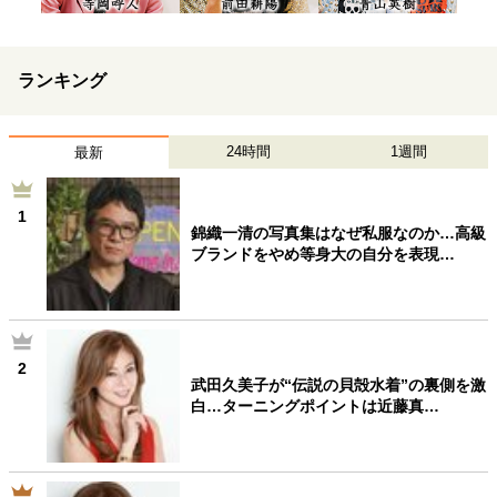
ランキング
24時間
1週間
最新
1
錦織一清の写真集はなぜ私服なのか…高級
ブランドをやめ等身大の自分を表現…
2
武田久美子が“伝説の貝殻水着”の裏側を激
白…ターニングポイントは近藤真…