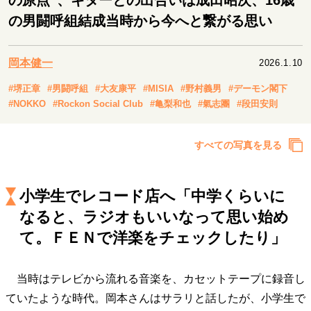
の原点”、ギターとの出合いは成田昭次、16歳
キャリア・働き方
の男闘呼組結成当時から今へと繋がる思い
セカンドキャリアの描き方
独立という決断
大人の学び直し
ファーストキャリアを拓く
夢を掴む選択
岡本健一
2026.1.10
#堺正章
#男闘呼組
#大友康平
#MISIA
#野村義男
#デーモン閣下
#NOKKO
#Rockon Social Club
#亀梨和也
#氣志團
#段田安則
経営・ビジネス
リーダーの流儀
変革の原動力
次世代へのバトン
すべての写真を見る
トップが描く未来
小学生でレコード店へ「中学くらいに
マインドセット
なると、ラジオもいいなって思い始め
重圧との向き合い方
一流のルーティン
20代の現在地
て。ＦＥＮで洋楽をチェックしたり」
忘れられない言葉
10代・20代の土台
当時はテレビから流れる音楽を、カセットテープに録音し
ていたような時代。岡本さんはサラリと話したが、小学生で
ライフスタイル・生き方