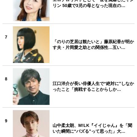
リン 50歳で3児の母となった現在の…
7
「のりの芝居は観たいと」藤原紀香が明か
す夫・片岡愛之助との関係性…互い…
8
江口洋介が長い俳優人生で“絶対に”しなか
ったこと「挑戦することからしか…
9
山中柔太朗、M!LK『イイじゃん』を「聞
いた瞬間に“バズる”って思った」大…