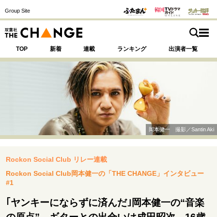
Group Site
TOP
新着
連載
ランキング
出演者一覧
注目の記事テーマで探す
SPECIAL
岡本健一 撮影／Santin Aki
サイトの核・哲学
Rockon Social Club リレー連載
運命を変えた出会い
決断の裏側
挫折からの再起
未知への挑戦
プロフェッショナルの矜持
Rockon Social Club岡本健一の「THE CHANGE」インタビュー
#1
表現者の葛藤
人生が動いた日
10代の挫折と原点
｢ヤンキーにならずに済んだ｣岡本健一の“音楽