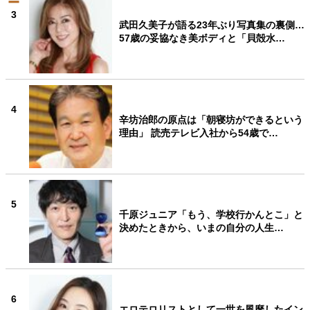
3
武田久美子が語る23年ぶり写真集の裏側…
57歳の妥協なき美ボディと「貝殻水…
4
辛坊治郎の原点は「朝寝坊ができるという
理由」 読売テレビ入社から54歳で…
5
千原ジュニア「もう、学校行かんとこ」と
決めたときから、いまの自分の人生…
6
エロテロリストとして一世を風靡したイン