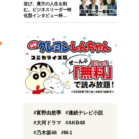
並び、貴方の人生を刻
む。ビジネスリーダー特
化型インタビュー枠
『Key person』始…
#富野由悠季
#連続テレビ小説
#大河ドラマ
#AKB48
#乃木坂46
#M-1