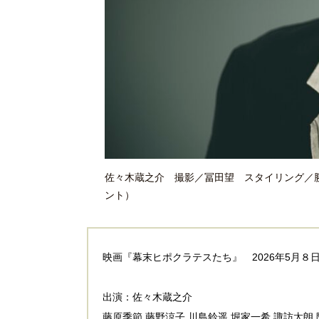
佐々木蔵之介 撮影／冨田望 スタイリング／勝見宜
ント）
映画『幕末ヒポクラテスたち』 2026年5月８
出演：佐々木蔵之介
藤原季節 藤野涼子 川島鈴遥 堀家一希 諏訪太朗