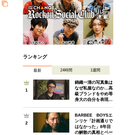
ランキング
24時間
1週間
最新
錦織一清の写真集は
なぜ私服なのか…高
1
1
級ブランドをやめ等
身大の自分を表現…
BARBEE BOYSエ
ンリケ「計画通りで
2
2
はなかった」8年目
の解散の真相とベー