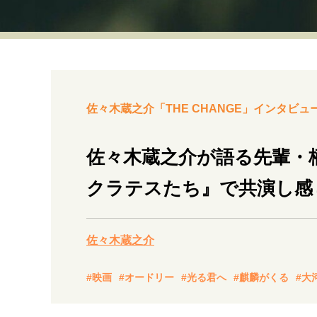
経営・ビジネス
マインドセット
ライフスタイル・生き方
佐々木蔵之介「THE CHANGE」インタビュー
佐々木蔵之介が語る先輩・
クラテスたち』で共演し感
社会・カルチャー・マネー
佐々木蔵之介
#映画
#オードリー
#光る君へ
#麒麟がくる
#大