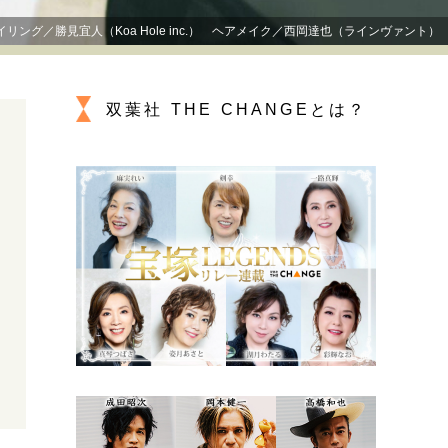
プが描く未来
ング／勝見宜人（Koa Hole inc.） ヘアメイク／西岡達也（ラインヴァント）
忘れられない言葉
10代・20代の土台
双葉社 THE CHANGEとは？
ーとの歩み方
親になるということ
一生モノの愛用品
デザイン