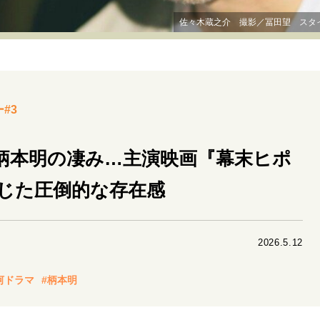
リーダーの流儀
変革の原動力
次世代へのバトン
トッ
佐々木蔵之介 撮影／冨田望 スタイリ
重圧との向き合い方
一流のルーティン
20代の現在地
40代からの景色
50代のリアル
美しさの哲学
パートナ
#3
病が教えてくれたこと
移住という選択
熱狂できるもの
私を彩るエッセンス
60代のネクストステージ
70代のグランド
柄本明の凄み…主演映画『幕末ヒポ
じた圧倒的な存在感
地域とつながる/お金との付き合い方
2026.5.12
河ドラマ
#柄本明