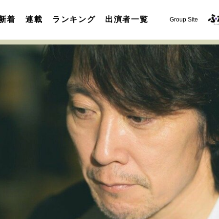
新着
連載
ランキング
出演者一覧
Group Site
運命を変えた出会い
決断の裏側
挫折からの再起
未知
表現者の葛藤
人生が動いた日
10代の挫折と原点
セカンドキャリアの描き方
独立という決断
大人の学び直し
夢を掴む選択