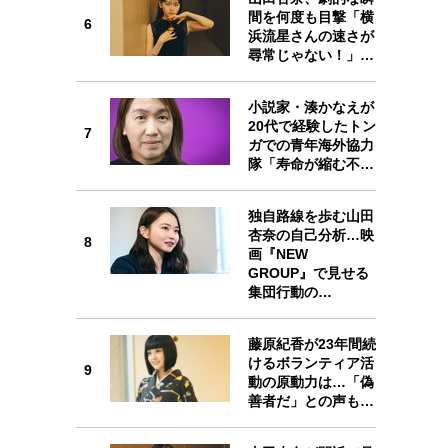
間を何度も目撃「横
6
浜流星さんの速さが
尋常じゃない！」…
7
小説家・湊かなえが
20代で経験したトン
7
ガでの青年海外協力
隊「寿命が縮む不…
8
独自路線を歩む山田
杏奈の自己分析…映
8
画『NEW
GROUP』で見せる
集団行動の…
9
藤原紀香が23年間続
けるボランティア活
9
動の原動力は…「偽
善者だ」との声も…
10