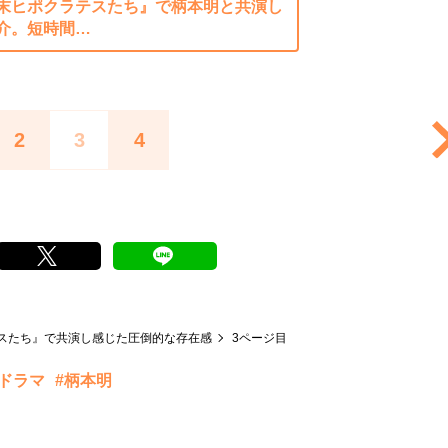
末ヒポクラテスたち』で柄本明と共演し
介。短時間…
2
3
4
スたち』で共演し感じた圧倒的な存在感
3ページ目
河ドラマ
#柄本明