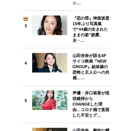
シ…
『恋の罪』神楽坂恵
3
15年ぶり写真集
3
で“44歳の生まれた
ままの姿”披露、
夫・…
4
山田杏奈が語るSF
サイコ映画『NEW
4
GROUP』組体操の
恐怖と主人公への共
感……
5
声優・井口裕香が現
状維持から
5
CHANGEした理
由…コロナ禍で直面
した不安とグ…
6
山田杏奈、劇的な瞬