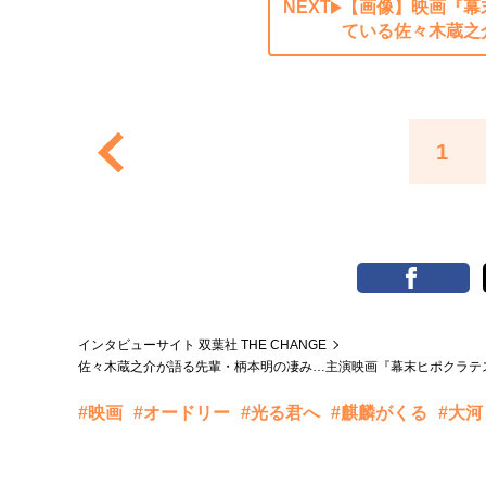
NEXT
【画像】映画『幕
ている佐々木蔵之
1
インタビューサイト 双葉社 THE CHANGE
佐々木蔵之介が語る先輩・柄本明の凄み…主演映画『幕末ヒポクラテ
#映画
#オードリー
#光る君へ
#麒麟がくる
#大