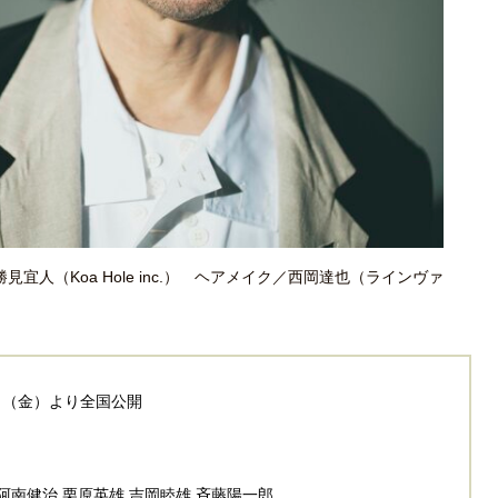
人（Koa Hole inc.） ヘアメイク／西岡達也（ラインヴァ
日（金）より全国公開
 阿南健治 栗原英雄 吉岡睦雄 斉藤陽一郎