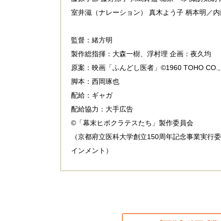
室井滋（ナレーション） 真木よう子 柄本明／
監督：緒方明
製作総指揮：大森一樹、浮村理 企画：夜久均
原案：映画「ふんどし医者」©1960 TOHO CO., 
脚本：西岡琢也
配給：ギャガ
配給協力：大手広告
©「幕末ヒポクラテスたち」製作委員会
（京都府立医科大学創立150周年記念事業実行
インメント）