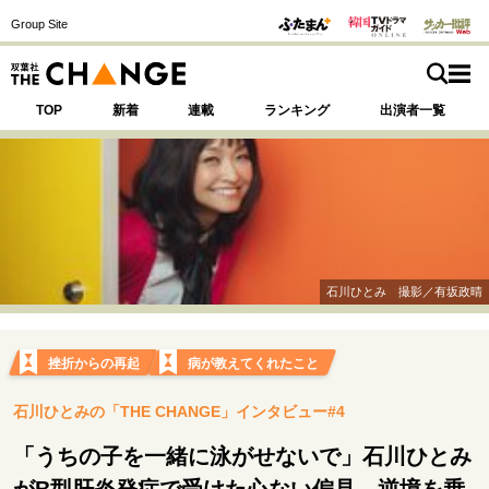
Group Site
TOP
新着
連載
ランキング
出演者一覧
注目の記事テーマで探す
SPECIAL
石川ひとみ 撮影／有坂政晴
サイトの核・哲学
運命を変えた出会い
決断の裏側
挫折からの再起
挫折からの再起
病が教えてくれたこと
未知への挑戦
プロフェッショナルの矜持
石川ひとみの「THE CHANGE」インタビュー#4
表現者の葛藤
人生が動いた日
10代の挫折と原点
「うちの子を一緒に泳がせないで」石川ひとみ