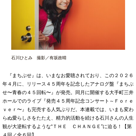
40代からの景色
50代のリアル
美しさの哲学
パートナーとの歩み方
親になるということ
病が教えてくれたこと
移住という選択
熱狂できるもの
一生モノの愛用品
私を彩るエッセンス
60代のネクストステージ
70代のグランドデザイン
石川ひとみ 撮影／有坂政晴
社会・カルチャー・マネー
『まちぶせ』は、いまなお愛聴されており、この２０２６
地域とつながる/お金との付き合い方
年４月に、リリース４５周年を記念したアナログ盤『まちぶ
せ〜青春の４５回転〜』が発売。同月に開催する大手町三井
ホールでのライブ『発売４５周年記念コンサート～Ｆｏｒｅ
ｖｅｒ〜』も完売する人気ぶりだ。本連載では、いまも変わ
らぬ愛らしさをたたえ、精力的活動を続ける石川さんの人生
観が大逆転するような“ＴＨＥ ＣＨＡＮＧＥ”に迫る！【第
４回／全６回】