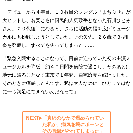
デビューから４年目、１０枚目のシングル『まちぶせ』が
大ヒットし、名実ともに国民的人気歌手となった石川ひとみ
さん。２０代後半になると、さらに活動の幅を広げミュージ
カルにも挑戦しようとしていた。その矢先、２６歳でＢ型肝
炎を発症し、すべてを失ってしまった……。
「緊急入院することになって、目前に迫っていた初の主演ミ
ュージカルを降板。約４０日間を病院で過ごし、そのあとは
地元に帰ることなく東京で１年間、自宅療養を続けました。
そのときに痛感したんです。私は大人なのに、ひとりではな
に一つ満足にできないんだなって」
NEXT
「真綿のなかで温められてい
た私が、病気を境にボーンと
その真綿が外れてしまった」