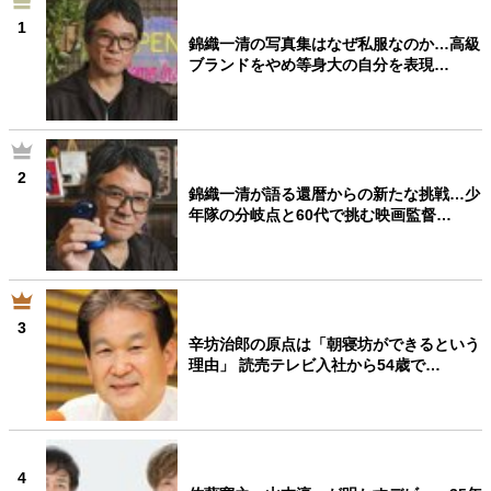
1
錦織一清の写真集はなぜ私服なのか…高級
ブランドをやめ等身大の自分を表現…
2
錦織一清が語る還暦からの新たな挑戦…少
年隊の分岐点と60代で挑む映画監督…
3
辛坊治郎の原点は「朝寝坊ができるという
理由」 読売テレビ入社から54歳で…
4