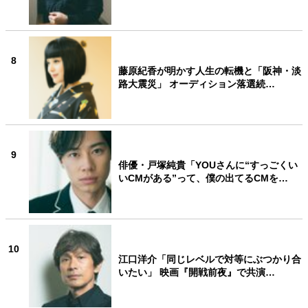
8
藤原紀香が明かす人生の転機と「阪神・淡
路大震災」 オーディション落選続…
9
俳優・戸塚純貴「YOUさんに“すっごくい
いCMがある”って、僕の出てるCMを…
10
江口洋介「同じレベルで対等にぶつかり合
いたい」 映画『開戦前夜』で共演…