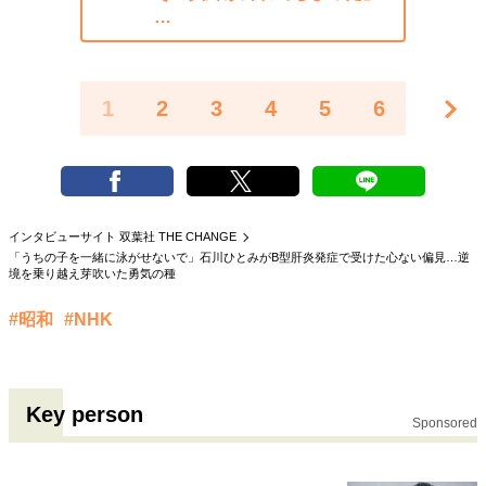
…
1
2
3
4
5
6
インタビューサイト 双葉社 THE CHANGE
「うちの子を一緒に泳がせないで」石川ひとみがB型肝炎発症で受けた心ない偏見…逆
境を乗り越え芽吹いた勇気の種
#昭和
#NHK
Key person
Sponsored