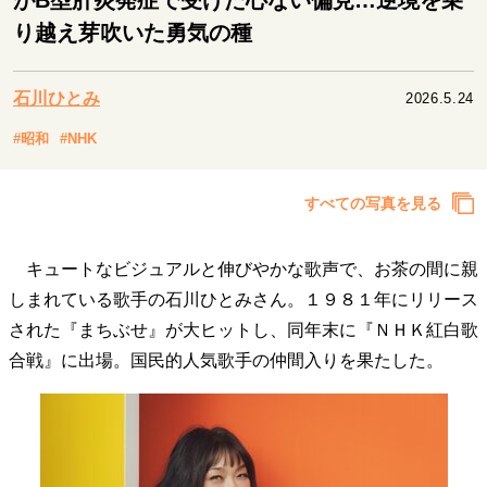
がB型肝炎発症で受けた心ない偏見…逆境を乗
キャリア・働き方
り越え芽吹いた勇気の種
セカンドキャリアの描き方
独立という決断
大人の学び直し
ファーストキャリアを拓く
夢を掴む選択
石川ひとみ
2026.5.24
#昭和
#NHK
経営・ビジネス
すべての写真を見る
リーダーの流儀
変革の原動力
次世代へのバトン
トップが描く未来
キュートなビジュアルと伸びやかな歌声で、お茶の間に親
しまれている歌手の石川ひとみさん。１９８１年にリリース
マインドセット
された『まちぶせ』が大ヒットし、同年末に『ＮＨＫ紅白歌
合戦』に出場。国民的人気歌手の仲間入りを果たした。
重圧との向き合い方
一流のルーティン
20代の現在地
忘れられない言葉
10代・20代の土台
ライフスタイル・生き方