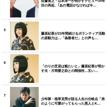
佐藤寛之・山本淳一が明かすデビュー35年
目の再起、｢あの電話がなければ今…
5
藤原紀香が23年間続けるボランティア活動
の原動力は…「偽善者だ」との声も…
6
「のりの芝居は観たいと」藤原紀香が明か
す夫・片岡愛之助との関係性…互い…
7
少年隊・植草克秀が語る人生の分岐点「弟
のように可愛がってもらった恩人とK…