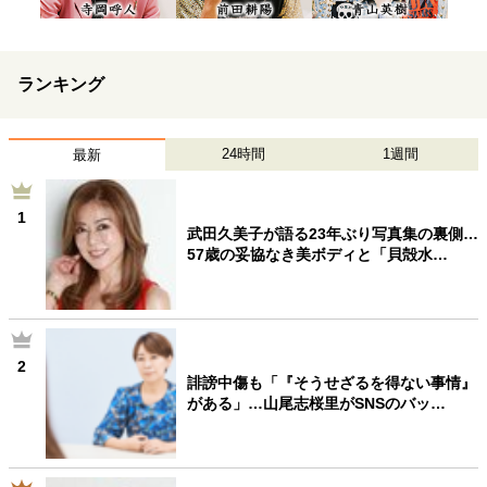
ランキング
24時間
1週間
最新
1
武田久美子が語る23年ぶり写真集の裏側…
57歳の妥協なき美ボディと「貝殻水…
2
誹謗中傷も「『そうせざるを得ない事情』
がある」…山尾志桜里がSNSのバッ…