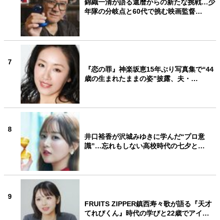
錦織一清が語る還暦からの新たな挑戦…少
年隊の分岐点と60代で挑む映画監督…
7
『恋の罪』神楽坂恵15年ぶり写真集で“44
歳の生まれたままの姿”披露、夫・…
8
井口裕香が沢城みゆきに学んだ“プロ意
識”…忘れもしない高校時代の七夕と…
9
FRUITS ZIPPER鎮西寿々歌が語る『天才
てれびくん』時代の学びと22歳でアイ…