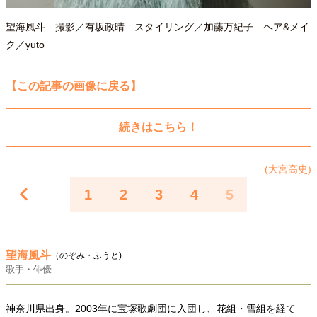
望海風斗 撮影／有坂政晴 スタイリング／加藤万紀子 ヘア&メイ
ク／yuto
【この記事の画像に戻る】
続きはこちら！
(大宮高史)
1
2
3
4
5
望海風斗
（のぞみ・ふうと)
歌手・俳優
神奈川県出身。2003年に宝塚歌劇団に入団し、花組・雪組を経て