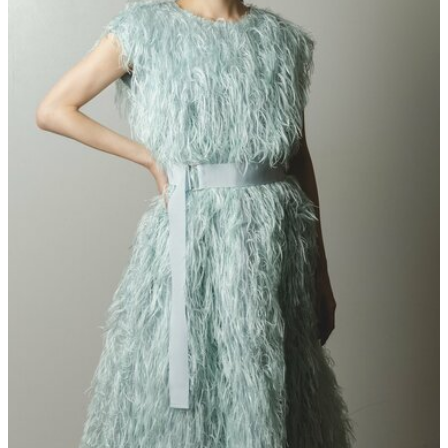
40代からの景色
美しさの哲学
パートナーとの歩み方
親になるということ
病が教えてくれたこと
移住という選択
熱狂できるもの
一生モノの愛用品
私を彩るエッセンス
60代のネクストステージ
70代のグランドデザイン
社会・カルチャー・マネー
地域とつながる/お金との付き合い方