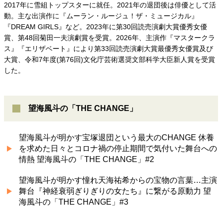
2017年に雪組トップスターに就任。2021年の退団後は俳優として活
動。主な出演作に『ムーラン・ルージュ！ザ・ミュージカル』
『DREAM GIRLS』など。2023年に第30回読売演劇大賞優秀女優
賞、第48回菊田一夫演劇賞を受賞。2026年、主演作『マスタークラ
ス』『エリザベート』により第33回読売演劇大賞最優秀女優賞及び
大賞、令和7年度(第76回)文化庁芸術選奨文部科学大臣新人賞を受賞
した。
望海風斗の「THE CHANGE」
望海風斗が明かす宝塚退団という最大のCHANGE 休養
を求めた日々とコロナ禍の停止期間で気付いた舞台への
情熱 望海風斗の「THE CHANGE」#2
望海風斗が明かす憧れ天海祐希からの宝物の言葉…主演
舞台『神経衰弱ぎりぎりの女たち』に繋がる原動力 望
海風斗の「THE CHANGE」#3