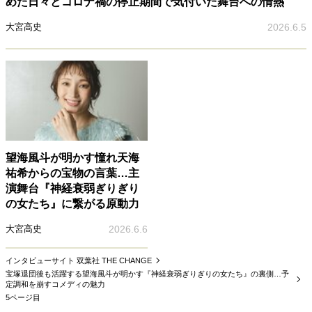
めた日々とコロナ禍の停止期間で気付いた舞台への情熱
大宮高史
2026.6.5
望海風斗が明かす憧れ天海
祐希からの宝物の言葉…主
演舞台『神経衰弱ぎりぎり
の女たち』に繋がる原動力
大宮高史
2026.6.6
インタビューサイト 双葉社 THE CHANGE
宝塚退団後も活躍する望海風斗が明かす『神経衰弱ぎりぎりの女たち』の裏側…予
定調和を崩すコメディの魅力
5ページ目