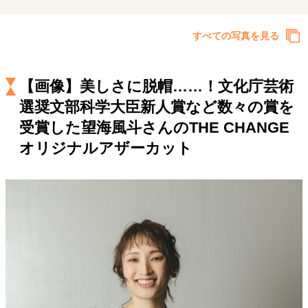
キャリア・働き方
セカンドキャリアの描き方
独立という決断
すべての写真を見る
大人の学び直し
ファーストキャリアを拓く
夢を掴む選択
【画像】美しさに脱帽……！文化庁芸術
選奨文部科学大臣新人賞など数々の賞を
経営・ビジネス
受賞した望海風斗さんのTHE CHANGE
リーダーの流儀
変革の原動力
次世代へのバトン
オリジナルアザーカット
トップが描く未来
マインドセット
重圧との向き合い方
一流のルーティン
20代の現在地
忘れられない言葉
10代・20代の土台
ライフスタイル・生き方