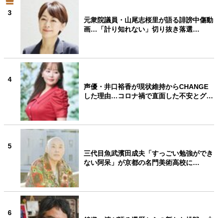
3
元衆院議員・山尾志桜里が語る誹謗中傷動
画…「計り知れない」切り抜き落選…
4
声優・井口裕香が現状維持からCHANGE
した理由…コロナ禍で直面した不安とグ…
5
三代目魚武濱田成夫「すっごい勉強ができ
ない阿呆」が京都の名門美術高校に…
6