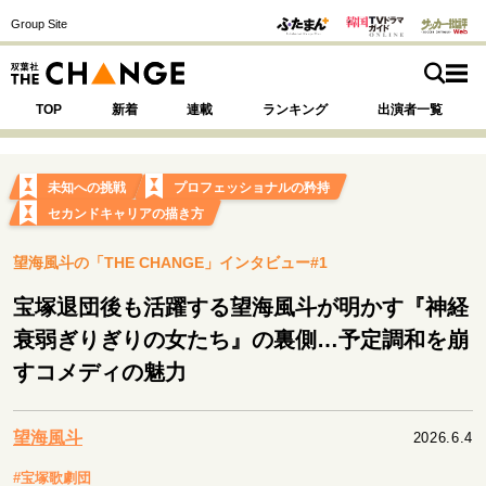
Group Site
TOP
新着
連載
ランキング
出演者一覧
未知への挑戦
プロフェッショナルの矜持
セカンドキャリアの描き方
注目の記事テーマで探す
SPECIAL
望海風斗の「THE CHANGE」インタビュー#1
宝塚退団後も活躍する望海風斗が明かす『神経
サイトの核・哲学
衰弱ぎりぎりの女たち』の裏側…予定調和を崩
運命を変えた出会い
決断の裏側
挫折からの再起
すコメディの魅力
未知への挑戦
プロフェッショナルの矜持
表現者の葛藤
人生が動いた日
10代の挫折と原点
望海風斗
2026.6.4
#宝塚歌劇団