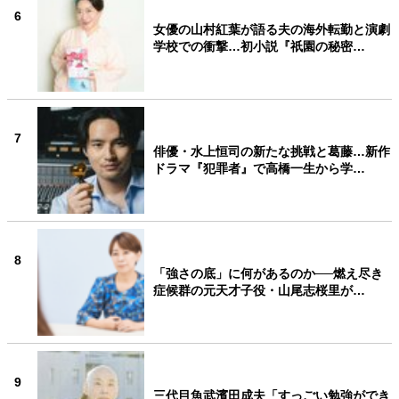
6
女優の山村紅葉が語る夫の海外転勤と演劇
学校での衝撃…初小説『祇園の秘密…
7
俳優・水上恒司の新たな挑戦と葛藤…新作
ドラマ『犯罪者』で高橋一生から学…
8
「強さの底」に何があるのか──燃え尽き
症候群の元天才子役・山尾志桜里が…
9
三代目魚武濱田成夫「すっごい勉強ができ