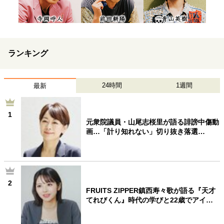
ランキング
24時間
1週間
最新
1
元衆院議員・山尾志桜里が語る誹謗中傷動
画…「計り知れない」切り抜き落選…
2
FRUITS ZIPPER鎮西寿々歌が語る『天才
てれびくん』時代の学びと22歳でアイ…