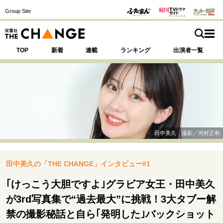
Group Site
TOP
新着
連載
ランキング
出演者一覧
注目の記事テーマで探す
SPECIAL
田中美久 撮影／河村正和
サイトの核・哲学
田中美久の「THE CHANGE」インタビュー#1
運命を変えた出会い
決断の裏側
挫折からの再起
未知への挑戦
プロフェッショナルの矜持
｢けっこう大胆ですよ｣グラビア女王・田中美久
表現者の葛藤
人生が動いた日
10代の挫折と原点
が3rd写真集で“過去最大”に挑戦！3大タブー解
禁の撮影秘話と自ら｢発明した｣バックショット