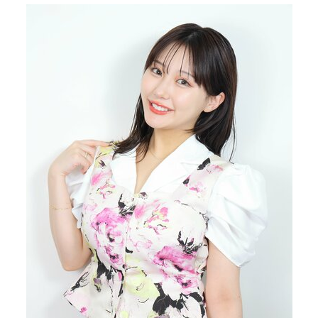
40代からの景色
美しさの哲学
パートナーとの歩み方
親になるということ
病が教えてくれたこと
移住という選択
熱狂できるもの
一生モノの愛用品
私を彩るエッセンス
60代のネクストステージ
70代のグランドデザイン
社会・カルチャー・マネー
地域とつながる/お金との付き合い方