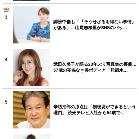
3
誹謗中傷も「『そうせざるを得ない事情』
がある」…山尾志桜里がSNSのバッ…
4
武田久美子が語る23年ぶり写真集の裏側…
57歳の妥協なき美ボディと「貝殻水…
5
辛坊治郎の原点は「朝寝坊ができるという
理由」 読売テレビ入社から54歳で…