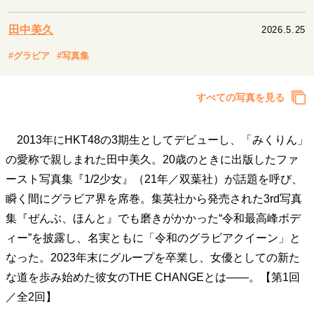
キャリア・働き方
セカンドキャリアの描き方
独立という決断
田中美久
2026.5.25
大人の学び直し
ファーストキャリアを拓く
#グラビア
#写真集
夢を掴む選択
すべての写真を見る
経営・ビジネス
2013年にHKT48の3期生としてデビューし、「みくりん」
リーダーの流儀
変革の原動力
次世代へのバトン
トップが描く未来
の愛称で親しまれた田中美久。20歳のときに出版したファ
ースト写真集『1/2少女』（21年／双葉社）が話題を呼び、
瞬く間にグラビア界を席巻。集英社から発売された3rd写真
マインドセット
集『ぜんぶ、ほんと』でも磨きがかかった“令和最高峰ボデ
重圧との向き合い方
一流のルーティン
20代の現在地
ィー”を披露し、名実ともに「令和のグラビアクイーン」と
忘れられない言葉
10代・20代の土台
なった。2023年末にグループを卒業し、女優としての新た
な道を歩み始めた彼女のTHE CHANGEとは――。【第1回
／全2回】
ライフスタイル・生き方