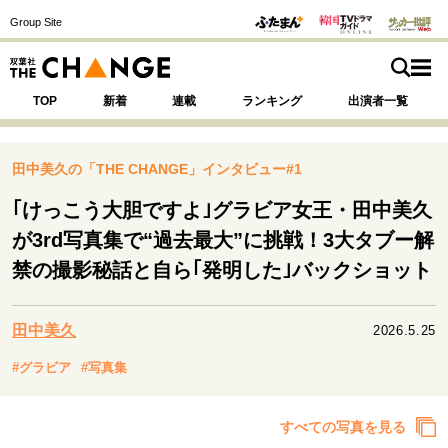
Group Site
TOP
新着
連載
ランキング
出演者一覧
田中美久の「THE CHANGE」インタビュー#1
｢けっこう大胆ですよ｣グラビア女王・田中美久
注目の記事テーマで探す
SPECIAL
が3rd写真集で“過去最大”に挑戦！3大タブー解
禁の撮影秘話と自ら｢発明した｣バックショット
サイトの核・哲学
運命を変えた出会い
決断の裏側
挫折からの再起
田中美久
2026.5.25
未知への挑戦
プロフェッショナルの矜持
#グラビア
#写真集
表現者の葛藤
人生が動いた日
10代の挫折と原点
すべての写真を見る