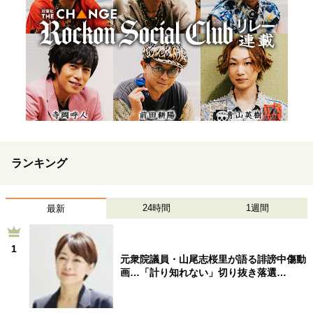
ランキング
24時間
1週間
最新
1
元衆院議員・山尾志桜里が語る誹謗中傷動
画…「計り知れない」切り抜き落選…