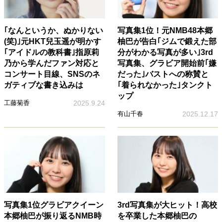
｢なんというか、ぬかりない
写真集1位！元NMB48本郷
(笑)｣元HKT兒玉遥が明かす
柚巴が告白｢ジムで鍛えた部
｢アイドルの教科書｣指原莉
分がわかる写真が多い｣3rd
乃から学んだファン対応と
写真集、グラビア開始前｢嫌
コンサート目線、SNSのネ
だった｣バストへの称賛と
ガティブな書き込みは
｢着られなかった｣タンクト
ップ
工藤菊香
2025.9.24
有山千春
2025.12.17
写真集1位グラビアクイーン
3rd写真集が大ヒット！高校
本郷柚巴が振り返るNMB時
を卒業した本郷柚巴の