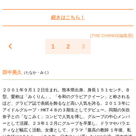
40代からの景色
美しさの哲学
パートナーとの歩み方
親になるということ
病が教えてくれたこと
続きはこちら！
移住という選択
熱狂できるもの
一生モノの愛用品
私を彩るエッセンス
60代のネクストステージ
(THE CHANGE編集部)
70代のグランドデザイン
1
2
3
社会・カルチャー・マネー
地域とつながる/お金との付き合い方
田中美久
（たなか・みく)
２００１年９月１２日生まれ。熊本県出身。身長１５１センチ。Ｂ
型。愛称は「みくりん」。「令和のグラビアクイーン」と称される
ほど、グラビア誌で表紙を飾るなど高い人気を誇る。２０１３年に
アイドルグループ・HKT４８の３期生としてデビュー。同期の矢吹
奈子との「なこみく」コンビで人気を博し、グループの中心メンバ
ーとして活躍。２３年１２月にグループを卒業し、ドラマやバラエ
ティなど幅広く活動。女優として、ドラマ『最高の教師 １年後、私