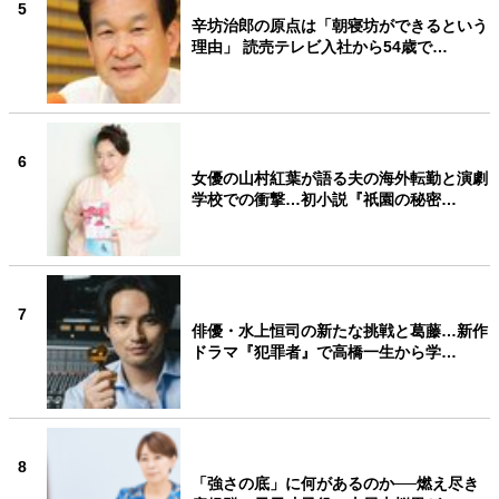
5
辛坊治郎の原点は「朝寝坊ができるという
理由」 読売テレビ入社から54歳で…
6
女優の山村紅葉が語る夫の海外転勤と演劇
学校での衝撃…初小説『祇園の秘密…
7
俳優・水上恒司の新たな挑戦と葛藤…新作
ドラマ『犯罪者』で高橋一生から学…
8
「強さの底」に何があるのか──燃え尽き