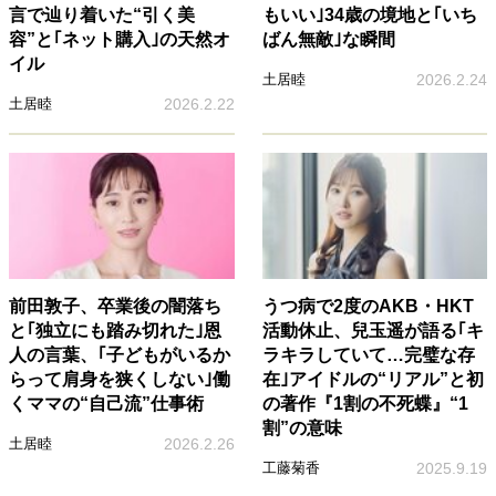
言で辿り着いた“引く美
もいい｣34歳の境地と｢いち
容”と｢ネット購入｣の天然オ
ばん無敵｣な瞬間
イル
土居睦
2026.2.24
土居睦
2026.2.22
前田敦子、卒業後の闇落ち
うつ病で2度のAKB・HKT
と｢独立にも踏み切れた｣恩
活動休止、兒玉遥が語る｢キ
人の言葉、｢子どもがいるか
ラキラしていて…完璧な存
らって肩身を狭くしない｣働
在｣アイドルの“リアル”と初
くママの“自己流”仕事術
の著作『1割の不死蝶』“1
割”の意味
土居睦
2026.2.26
工藤菊香
2025.9.19