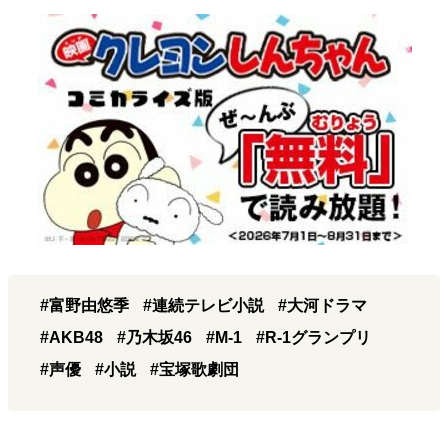
#富野由悠季
#連続テレビ小説
#大河ドラマ
#AKB48
#乃木坂46
#M-1
#R-1グランプリ
#声優
#小説
#宝塚歌劇団