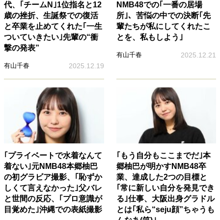
代、｢チームN｣1位指名と12
NMB48での｢一番の居場
歳の挫折、生誕祭での復活
所｣、苦悩の中での決断｢先
と卒業を止めてくれた｢一生
輩たちが私にしてくれたこ
ついていきたい｣先輩の“衝
とを、私もしよう｣
撃の発表”
有山千春
2025.12.21
有山千春
2025.12.19
｢プライベートで水着なんて
｢もう自分もここまでだ｣本
着ない｣元NMB48本郷柚巴
郷柚巴が明かすNMB48卒
の初グラビア撮影、｢恥ずか
業、達成した2つの目標と
しくて言えなかった｣父バレ
｢常に新しい自分を発見でき
と世間の反応、｢プロ意識が
る｣仕事、大阪出身グラドル
目覚めた｣沖縄での表紙撮影
とは｢私ら“seju顔”ちゃうも