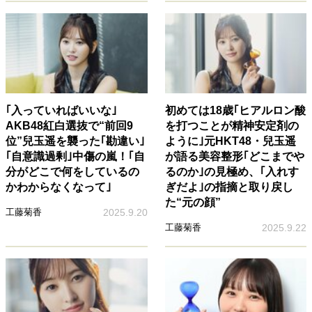
｢入っていればいいな｣
初めては18歳｢ヒアルロン酸
AKB48紅白選抜で“前回9
を打つことが精神安定剤の
位”兒玉遥を襲った｢勘違い｣
ように｣元HKT48・兒玉遥
｢自意識過剰｣中傷の嵐！｢自
が語る美容整形｢どこまでや
分がどこで何をしているの
るのか｣の見極め、｢入れす
かわからなくなって｣
ぎだよ｣の指摘と取り戻し
た“元の顔”
工藤菊香
2025.9.20
工藤菊香
2025.9.22