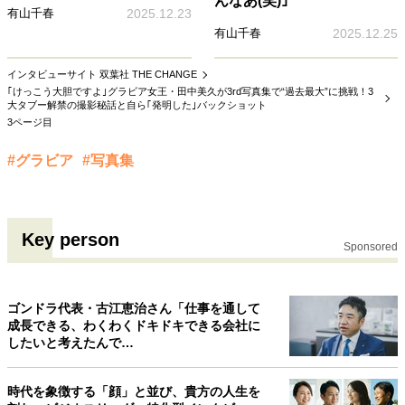
んなあ(笑)｣
有山千春
2025.12.23
有山千春
2025.12.25
インタビューサイト 双葉社 THE CHANGE
｢けっこう大胆ですよ｣グラビア女王・田中美久が3rd写真集で“過去最大”に挑戦！3
大タブー解禁の撮影秘話と自ら｢発明した｣バックショット
3ページ目
#グラビア
#写真集
Key person
Sponsored
ゴンドラ代表・古江恵治さん「仕事を通して
成長できる、わくわくドキドキできる会社に
したいと考えたんで…
時代を象徴する「顔」と並び、貴方の人生を