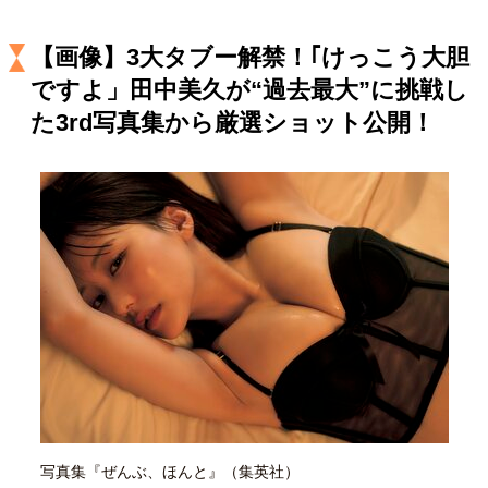
キャリア・働き方
セカンドキャリアの描き方
独立という決断
【画像】3大タブー解禁！｢けっこう大胆
大人の学び直し
ファーストキャリアを拓く
ですよ」田中美久が“過去最大”に挑戦し
夢を掴む選択
た3rd写真集から厳選ショット公開！
経営・ビジネス
リーダーの流儀
変革の原動力
次世代へのバトン
トップが描く未来
マインドセット
重圧との向き合い方
一流のルーティン
20代の現在地
忘れられない言葉
10代・20代の土台
写真集『ぜんぶ、ほんと』（集英社）
ライフスタイル・生き方