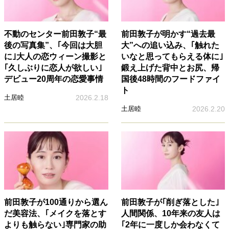
不動のセンター前田敦子“最
前田敦子が明かす“過去最
後の写真集”、｢今回は大胆
大”への追い込み、｢触れた
に｣大人の恋ウィーン撮影と
いなと思ってもらえる体に｣
｢久しぶりに恋人が欲しい｣
鍛え上げた背中とお尻、帰
デビュー20周年の恋愛事情
国後48時間のフードファイ
ト
土居睦
2026.2.18
土居睦
2026.2.20
前田敦子が100通りから選ん
前田敦子が｢削ぎ落とした｣
だ美容法、｢メイクを落とす
人間関係、10年来の友人は
よりも触らない｣専門家の助
｢2年に一度しか会わなくて