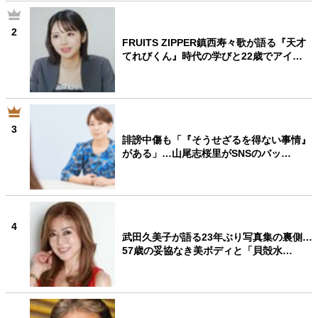
2
FRUITS ZIPPER鎮西寿々歌が語る『天才
てれびくん』時代の学びと22歳でアイ…
3
誹謗中傷も「『そうせざるを得ない事情』
がある」…山尾志桜里がSNSのバッ…
4
武田久美子が語る23年ぶり写真集の裏側…
57歳の妥協なき美ボディと「貝殻水…