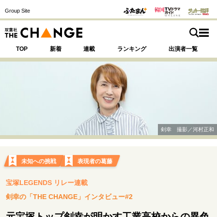
Group Site
TOP
新着
連載
ランキング
出演者一覧
注目の記事テーマで探す
SPECIAL
剣幸 撮影／河村正和
サイトの核・哲学
運命を変えた出会い
決断の裏側
挫折からの再起
未知への挑戦
表現者の葛藤
未知への挑戦
プロフェッショナルの矜持
宝塚LEGENDS リレー連載
表現者の葛藤
人生が動いた日
10代の挫折と原点
剣幸の「THE CHANGE」インタビュー#2
元宝塚トップ剣幸が明かす工業高校からの異色