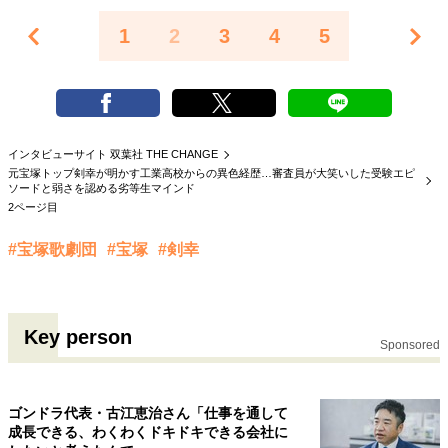
1
2
3
4
5
インタビューサイト 双葉社 THE CHANGE
元宝塚トップ剣幸が明かす工業高校からの異色経歴…審査員が大笑いした受験エピ
ソードと弱さを認める劣等生マインド
2ページ目
#宝塚歌劇団
#宝塚
#剣幸
Key person
Sponsored
ゴンドラ代表・古江恵治さん「仕事を通して
成長できる、わくわくドキドキできる会社に