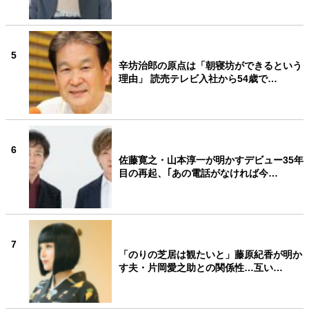
5
辛坊治郎の原点は「朝寝坊ができるという
理由」 読売テレビ入社から54歳で…
6
佐藤寛之・山本淳一が明かすデビュー35年
目の再起、｢あの電話がなければ今…
7
「のりの芝居は観たいと」藤原紀香が明か
す夫・片岡愛之助との関係性…互い…