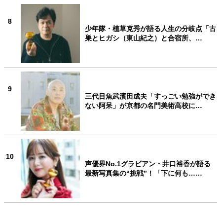
8
少年隊・植草克秀が語る人生の分岐点「古
巣とヒガシ（東山紀之）と合宿所、…
9
三代目魚武濱田成夫「すっごい勉強ができ
ない阿呆」が京都の名門美術高校に…
10
声優界No.1グラビアン・井口裕香が語る
最新写真集の“挑戦”！「下に何も……