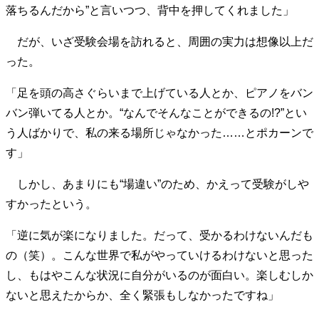
落ちるんだから”と言いつつ、背中を押してくれました」
40代からの景色
50代のリアル
美しさの哲学
パートナーとの歩み方
親になるということ
だが、いざ受験会場を訪れると、周囲の実力は想像以上だ
病が教えてくれたこと
移住という選択
った。
熱狂できるもの
一生モノの愛用品
私を彩るエッセンス
60代のネクストステージ
「足を頭の高さぐらいまで上げている人とか、ピアノをバン
70代のグランドデザイン
バン弾いてる人とか。“なんでそんなことができるの!?”とい
う人ばかりで、私の来る場所じゃなかった……とポカーンで
す」
社会・カルチャー・マネー
地域とつながる/お金との付き合い方
しかし、あまりにも“場違い”のため、かえって受験がしや
すかったという。
「逆に気が楽になりました。だって、受かるわけないんだも
の（笑）。こんな世界で私がやっていけるわけないと思った
し、もはやこんな状況に自分がいるのが面白い。楽しむしか
ないと思えたからか、全く緊張もしなかったですね」