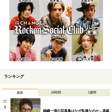
ランキング
24時間
1週間
最新
1
錦織一清の写真集はなぜ私服なのか…高級