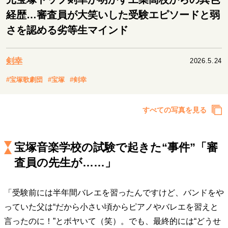
キャリア・働き方
経歴…審査員が大笑いした受験エピソードと弱
セカンドキャリアの描き方
独立という決断
さを認める劣等生マインド
大人の学び直し
ファーストキャリアを拓く
夢を掴む選択
剣幸
2026.5.24
#宝塚歌劇団
#宝塚
#剣幸
経営・ビジネス
リーダーの流儀
変革の原動力
次世代へのバトン
すべての写真を見る
トップが描く未来
宝塚音楽学校の試験で起きた“事件”「審
マインドセット
査員の先生が……」
重圧との向き合い方
一流のルーティン
20代の現在地
忘れられない言葉
10代・20代の土台
「受験前には半年間バレエを習ったんですけど、バンドをや
っていた父は“だから小さい頃からピアノやバレエを習えと
言ったのに！”とボヤいて（笑）。でも、最終的には“どうせ
ライフスタイル・生き方