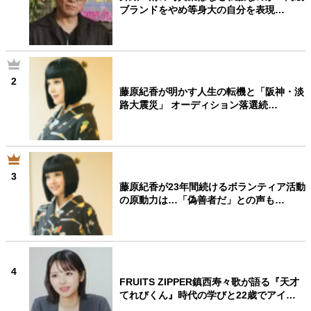
ブランドをやめ等身大の自分を表現…
2
藤原紀香が明かす人生の転機と「阪神・淡
路大震災」 オーディション落選続…
3
藤原紀香が23年間続けるボランティア活動
の原動力は…「偽善者だ」との声も…
4
FRUITS ZIPPER鎮西寿々歌が語る『天才
てれびくん』時代の学びと22歳でアイ…