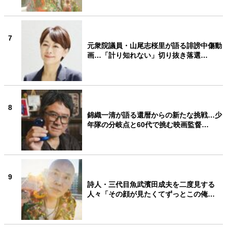
7
元衆院議員・山尾志桜里が語る誹謗中傷動
画…「計り知れない」切り抜き落選…
8
錦織一清が語る還暦からの新たな挑戦…少
年隊の分岐点と60代で挑む映画監督…
9
詩人・三代目魚武濱田成夫を二度見する
人々「その顔が見たくてずっとこの俺…