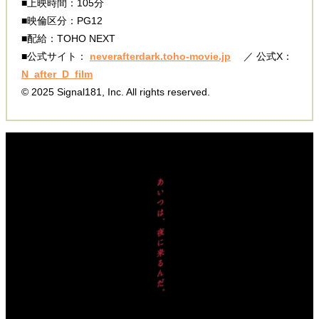
■上映時間：105分
■映倫区分：PG12
■配給：TOHO NEXT
■公式サイト：
neverafterdark.toho-movie.jp
／ 公式X：
N_after_D_film
© 2025 Signal181, Inc. All rights reserved.