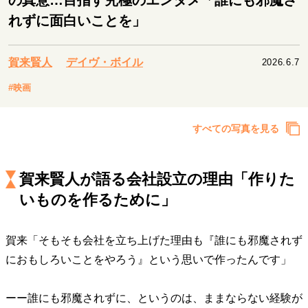
の真意…目指す究極のエンタメ「誰にも邪魔さ
キャリア・働き方
れずに面白いことを」
セカンドキャリアの描き方
独立という決断
大人の学び直し
ファーストキャリアを拓く
夢を掴む選択
賀来賢人
デイヴ・ボイル
2026.6.7
#映画
経営・ビジネス
すべての写真を見る
リーダーの流儀
変革の原動力
次世代へのバトン
トップが描く未来
賀来賢人が語る会社設立の理由「作りた
いものを作るために」
マインドセット
重圧との向き合い方
一流のルーティン
20代の現在地
賀来「そもそも会社を立ち上げた理由も『誰にも邪魔されず
忘れられない言葉
10代・20代の土台
におもしろいことをやろう』という思いで作ったんです」
ーー誰にも邪魔されずに、というのは、ままならない経験が
ライフスタイル・生き方