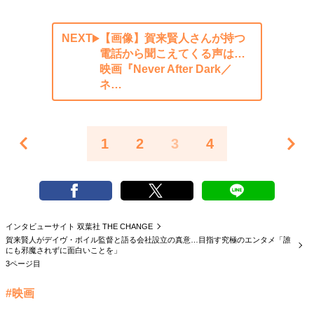
NEXT
【画像】賀来賢人さんが持つ
電話から聞こえてくる声は…
映画『Never After Dark／
ネ…
1
2
3
4
インタビューサイト 双葉社 THE CHANGE
賀来賢人がデイヴ・ボイル監督と語る会社設立の真意…目指す究極のエンタメ「誰
にも邪魔されずに面白いことを」
3ページ目
#映画