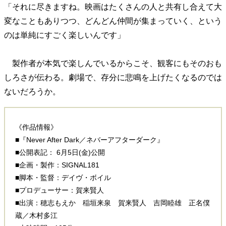
「それに尽きますね。映画はたくさんの人と共有し合えて大
変なこともありつつ、どんどん仲間が集まっていく、という
のは単純にすごく楽しいんです」
製作者が本気で楽しんでいるからこそ、観客にもそのおも
しろさが伝わる。劇場で、存分に悲鳴を上げたくなるのでは
ないだろうか。
《作品情報》
■『Never After Dark／ネバーアフターダーク』
■公開表記： 6月5日(金)公開
■企画・製作：SIGNAL181
■脚本・監督：デイヴ・ボイル
■プロデューサー：賀来賢人
■出演：穂志もえか 稲垣来泉 賀来賢人 吉岡睦雄 正名僕
蔵／木村多江