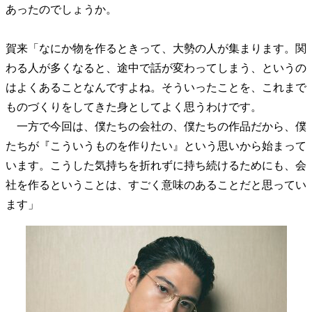
あったのでしょうか。
40代からの景色
美しさの哲学
パートナーとの歩み方
親になるということ
病が教えてくれたこと
賀来「なにか物を作るときって、大勢の人が集まります。関
移住という選択
熱狂できるもの
一生モノの愛用品
私を彩るエッセンス
60代のネクストステージ
わる人が多くなると、途中で話が変わってしまう、というの
70代のグランドデザイン
はよくあることなんですよね。そういったことを、これまで
ものづくりをしてきた身としてよく思うわけです。
一方で今回は、僕たちの会社の、僕たちの作品だから、僕
社会・カルチャー・マネー
たちが『こういうものを作りたい』という思いから始まって
地域とつながる/お金との付き合い方
います。こうした気持ちを折れずに持ち続けるためにも、会
社を作るということは、すごく意味のあることだと思ってい
ます」