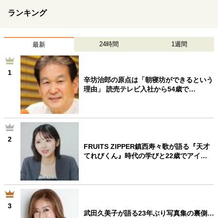
ランキング
24時間
1週間
最新
1
辛坊治郎の原点は「朝寝坊ができるという
理由」 読売テレビ入社から54歳で…
2
FRUITS ZIPPER鎮西寿々歌が語る『天才
てれびくん』時代の学びと22歳でアイ…
3
武田久美子が語る23年ぶり写真集の裏側…