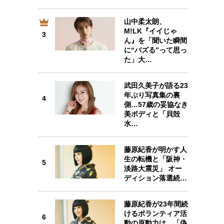
山中柔太朗、
M!LK『イイじゃ
3
3
ん』を「聞いた瞬間
に“バズる”って思っ
た」大…
武田久美子が語る23
4
年ぶり写真集の裏
4
側…57歳の妥協なき
美ボディと「貝殻
水…
5
藤原紀香が明かす人
生の転機と「阪神・
5
淡路大震災」 オー
ディション落選続…
6
藤原紀香が23年間続
けるボランティア活
6
動の原動力は…「偽