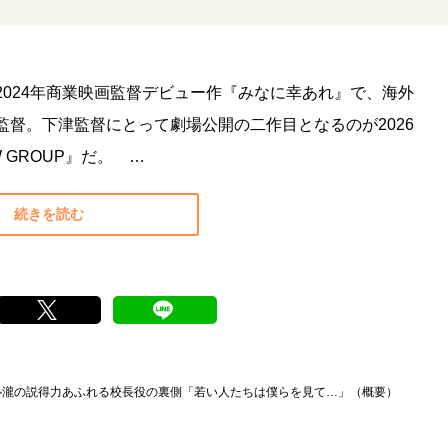
024年商業映画監督デビュー作『みなに幸あれ』で、海外
督。下津監督にとって劇場公開の二作目となるのが2026
 GROUP』だ。 …
続きを読む
ール瀧の説得力あふれる校長役の裏側「若い人たちは僕らを見て…」（概要）