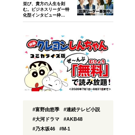
並び、貴方の人生を刻
む。ビジネスリーダー特
化型インタビュー枠
『Key person』始…
#富野由悠季
#連続テレビ小説
#大河ドラマ
#AKB48
#乃木坂46
#M-1