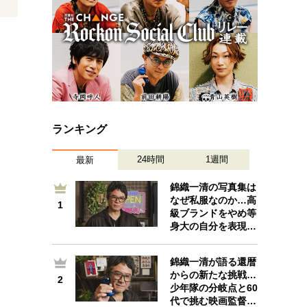
ランキング
24時間
1週間
最新
錦織一清の写真集は
なぜ私服なのか…高
1
1
級ブランドをやめ等
身大の自分を表現…
錦織一清が語る還暦
からの新たな挑戦…
2
2
少年隊の分岐点と60
代で挑む映画監督…