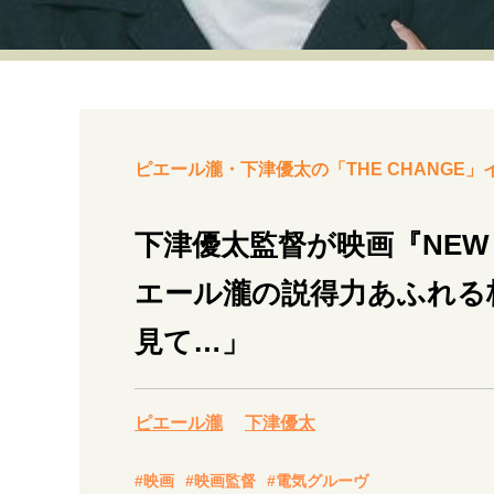
経営・ビジネス
マインドセット
ライフスタイル・生き方
ピエール瀧・下津優太の「THE CHANGE」
下津優太監督が映画『NEW
エール瀧の説得力あふれる
社会・カルチャー・マネー
見て…」
ピエール瀧
下津優太
#映画
#映画監督
#電気グルーヴ