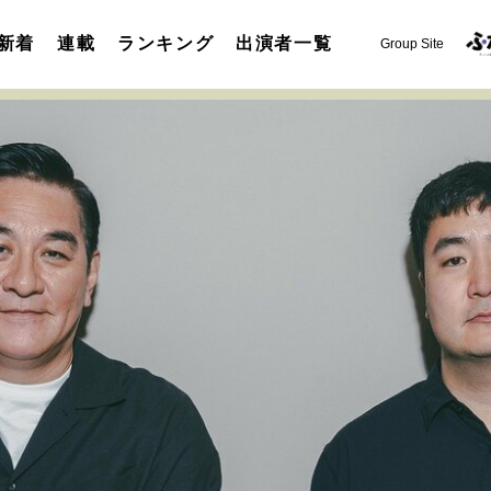
新着
連載
ランキング
出演者一覧
Group Site
運命を変えた出会い
決断の裏側
挫折からの再起
未知
表現者の葛藤
人生が動いた日
10代の挫折と原点
セカンドキャリアの描き方
独立という決断
大人の学び直し
夢を掴む選択