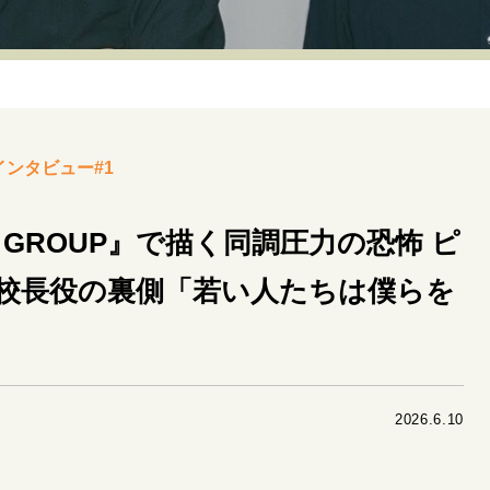
リーダーの流儀
変革の原動力
次世代へのバトン
トッ
重圧との向き合い方
一流のルーティン
20代の現在地
40代からの景色
50代のリアル
美しさの哲学
パートナ
インタビュー#1
病が教えてくれたこと
移住という選択
熱狂できるもの
私を彩るエッセンス
60代のネクストステージ
70代のグランド
 GROUP』で描く同調圧力の恐怖 ピ
校長役の裏側「若い人たちは僕らを
地域とつながる/お金との付き合い方
2026.6.10