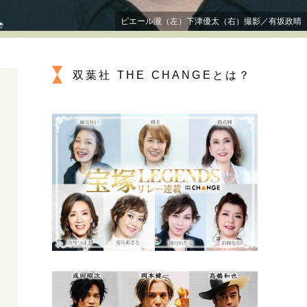
プが描く未来
ピエール瀧（左）下津優太（右）撮影／有坂政晴
忘れられない言葉
10代・20代の土台
双葉社 THE CHANGEとは？
ーとの歩み方
親になるということ
一生モノの愛用品
デザイン