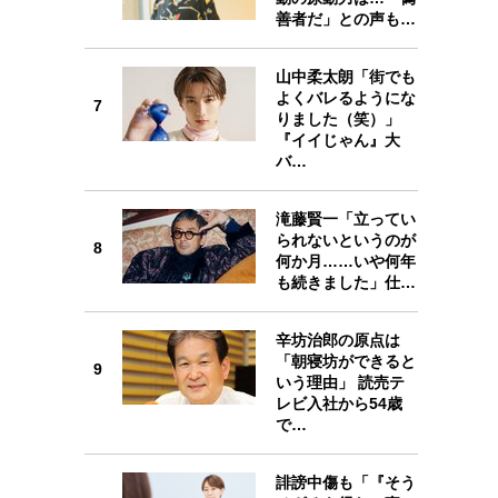
善者だ」との声も…
山中柔太朗「街でも
7
よくバレるようにな
7
りました（笑）」
『イイじゃん』大
バ…
8
滝藤賢一「立ってい
られないというのが
8
何か月……いや何年
も続きました」仕…
辛坊治郎の原点は
9
「朝寝坊ができると
9
いう理由」 読売テ
レビ入社から54歳
で…
誹謗中傷も「『そう
10