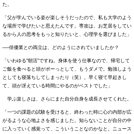
た。
40代からの景色
美しさの哲学
パートナーとの歩み方
親になるということ
病が教えてくれたこと
「父が学んでいる姿が楽しそうだったので、私も大学のよう
移住という選択
熱狂できるもの
一生モノの愛用品
な場所で学びたいと思えたんです。専攻は、お芝居をしてい
私を彩るエッセンス
60代のネクストステージ
るから人の思考をもっと知りたいと、心理学を選びました」
70代のグランドデザイン
──俳優業との両立は、どのようにされていましたか？
社会・カルチャー・マネー
「いわゆる“朝活”ですね。身体を使う仕事なので、帰宅して
地域とつながる/お金との付き合い方
ご飯を食べると頭がボーっとして、もうダメで。勉強しよう
としても寝落ちしてしまったり（笑）。早く寝て早起きし
て、頭が冴えている時間にやるのがベストでした」
学ぶ楽しさは、さらにまた自分自身を成長させてくれた。
「一つの課題の試験を受けると、終わった時に心の内部が広
がるような心地よさを感じました。知らないことが自分の中
に入っていく感覚って、こういうことなのかなと。ニュース