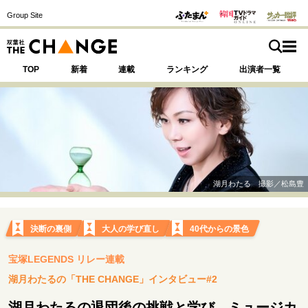
Group Site
TOP
新着
連載
ランキング
出演者一覧
注目の記事テーマで探す
SPECIAL
湖月わたる 撮影／松島豊
サイトの核・哲学
運命を変えた出会い
決断の裏側
挫折からの再起
決断の裏側
大人の学び直し
40代からの景色
未知への挑戦
プロフェッショナルの矜持
宝塚LEGENDS リレー連載
表現者の葛藤
人生が動いた日
10代の挫折と原点
湖月わたるの「THE CHANGE」インタビュー#2
湖月わたるの退団後の挑戦と学び…ミュージカ