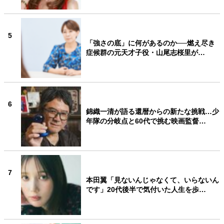
5
「強さの底」に何があるのか──燃え尽き
症候群の元天才子役・山尾志桜里が…
6
錦織一清が語る還暦からの新たな挑戦…少
年隊の分岐点と60代で挑む映画監督…
7
本田翼「見ないんじゃなくて、いらないん
です」20代後半で気付いた人生を歩…