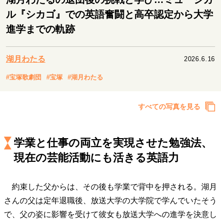
キャリア・働き方
ル『シカゴ』での英語奮闘と高卒認定から大学
セカンドキャリアの描き方
独立という決断
進学までの軌跡
大人の学び直し
ファーストキャリアを拓く
夢を掴む選択
湖月わたる
2026.6.16
#宝塚歌劇団
#宝塚
#湖月わたる
経営・ビジネス
リーダーの流儀
変革の原動力
次世代へのバトン
すべての写真を見る
トップが描く未来
学業と仕事の両立を実現させた勉強法、
マインドセット
現在の芸能活動にも活きる英語力
重圧との向き合い方
一流のルーティン
20代の現在地
忘れられない言葉
10代・20代の土台
約束した父からは、その後も学業で背中を押される。湖月
さんの父は定年退職後、放送大学の大学院で学んでいたそう
で、父の姿に影響を受けて彼女も放送大学への進学を決意し
ライフスタイル・生き方