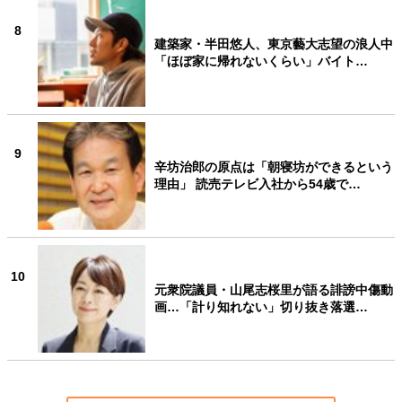
8
建築家・半田悠人、東京藝大志望の浪人中
「ほぼ家に帰れないくらい」バイト…
9
辛坊治郎の原点は「朝寝坊ができるという
理由」 読売テレビ入社から54歳で…
10
元衆院議員・山尾志桜里が語る誹謗中傷動
画…「計り知れない」切り抜き落選…