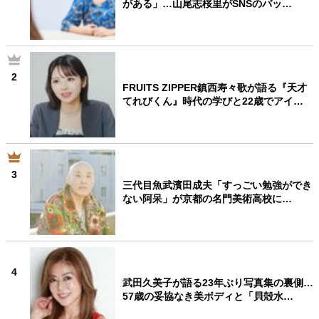
がある」…山尾志桜里がSNSのバッ…
2
FRUITS ZIPPER鎮西寿々歌が語る『天才
てれびくん』時代の学びと22歳でアイ…
3
三代目魚武濱田成夫「すっごい勉強ができ
ない阿呆」が京都の名門美術高校に…
4
武田久美子が語る23年ぶり写真集の裏側…
57歳の妥協なき美ボディと「貝殻水…