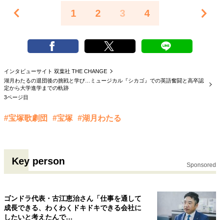
1
2
3
4
インタビューサイト 双葉社 THE CHANGE
湖月わたるの退団後の挑戦と学び…ミュージカル『シカゴ』での英語奮闘と高卒認
定から大学進学までの軌跡
3ページ目
#宝塚歌劇団
#宝塚
#湖月わたる
Key person
Sponsored
ゴンドラ代表・古江恵治さん「仕事を通して
成長できる、わくわくドキドキできる会社に
したいと考えたんで…