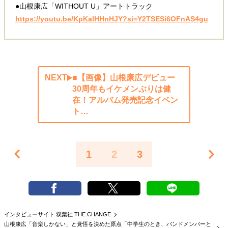
●山根康広「WITHOUT U」アートトラック
https://youtu.be/KpKalHHnHJY?si=Y2TSESi6OFnAS4gu
NEXT
■【画像】山根康広デビュー
30周年もイケメンぶりは健
在！アルバム発売記念イベン
ト…
1
2
3
インタビューサイト 双葉社 THE CHANGE
山根康広「音楽しかない」と覚悟を決めた原点「中学生のとき、バンドメンバーと