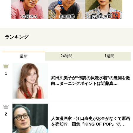
ランキング
24時間
1週間
最新
1
武田久美子が“伝説の貝殻水着”の裏側を激
白…ターニングポイントは近藤真…
2
人気漫画家・江口寿史がお金がなくて原画
を売却!? 画集『KING OF POP』で…