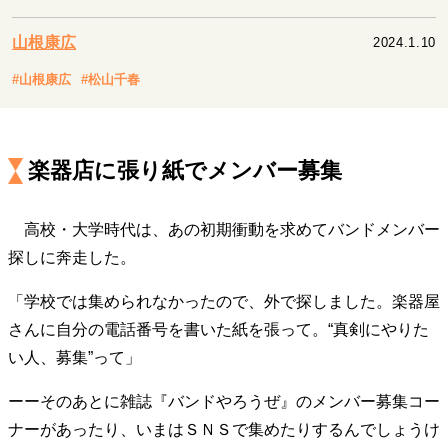
キャリア・働き方
セカンドキャリアの描き方
独立という決断
山根康広
2024.1.10
大人の学び直し
ファーストキャリアを拓く
#山根康広
#松山千春
夢を掴む選択
楽器店に張り紙でメンバー募集
経営・ビジネス
リーダーの流儀
変革の原動力
次世代へのバトン
トップが描く未来
高校・大学時代は、あの初期衝動を求めてバンドメンバー
探しに奔走した。
「学校では集められなかったので、外で探しました。楽器屋
マインドセット
さんに自分の電話番号を書いた紙を張って。“真剣にやりた
重圧との向き合い方
一流のルーティン
20代の現在地
い人、募集”って」
忘れられない言葉
10代・20代の土台
ーーそのあとに雑誌『バンドやろうぜ』のメンバー募集コー
ナーがあったり、いまはＳＮＳで集めたりするんでしょうけ
ライフスタイル・生き方