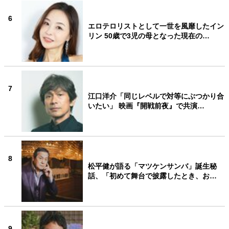
6
エロテロリストとして一世を風靡したイン
リン 50歳で3児の母となった現在の…
7
江口洋介「同じレベルで対等にぶつかり合
いたい」 映画『開戦前夜』で共演…
8
松平健が語る「マツケンサンバ」誕生秘
話、「初めて舞台で披露したとき、お…
9