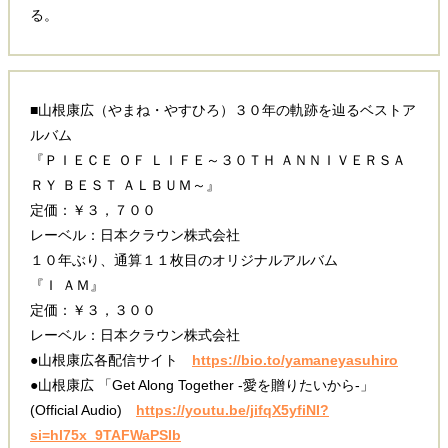
る。
■山根康広（やまね・やすひろ）３０年の軌跡を辿るベストア
ルバム
『ＰＩＥＣＥ ＯＦ ＬＩＦＥ～３０ＴＨ ＡＮＮＩＶＥＲＳＡ
ＲＹ ＢＥＳＴ ＡＬＢＵＭ～』
定価：￥３，７００
レーベル：日本クラウン株式会社
１０年ぶり、通算１１枚目のオリジナルアルバム
『Ｉ ＡＭ』
定価：￥３，３００
レーベル：日本クラウン株式会社
●山根康広各配信サイト
https://bio.to/yamaneyasuhiro
●山根康広 「Get Along Together -愛を贈りたいから-」
(Official Audio)
https://youtu.be/jifqX5yfiNI?
si=hl75x_9TAFWaPSIb