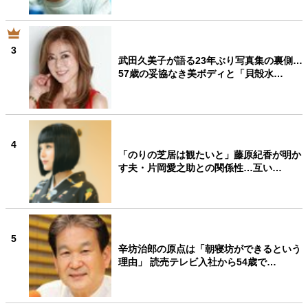
3
武田久美子が語る23年ぶり写真集の裏側…
57歳の妥協なき美ボディと「貝殻水…
4
「のりの芝居は観たいと」藤原紀香が明か
す夫・片岡愛之助との関係性…互い…
5
辛坊治郎の原点は「朝寝坊ができるという
理由」 読売テレビ入社から54歳で…