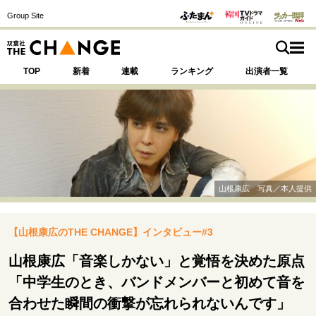
Group Site
TOP
新着
連載
ランキング
出演者一覧
注目の記事テーマで探す
SPECIAL
山根康広 写真／本人提供
サイトの核・哲学
【山根康広のTHE CHANGE】インタビュー#3
運命を変えた出会い
決断の裏側
挫折からの再起
未知への挑戦
プロフェッショナルの矜持
山根康広「音楽しかない」と覚悟を決めた原点
表現者の葛藤
人生が動いた日
10代の挫折と原点
「中学生のとき、バンドメンバーと初めて音を
合わせた瞬間の衝撃が忘れられないんです」