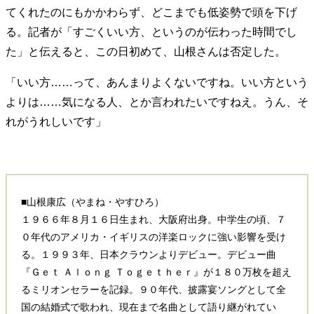
てくれたのにもかかわらず、どこまでも低姿勢で頭を下げ
る。記者が「すごくいい方、というのが伝わった時間でし
た」と伝えると、この日初めて、山根さんは否定した。
「いい方……って、あんまりよくないですね。いい方という
よりは……気になる人、とか言われたいですねえ。うん、そ
れがうれしいです」
■山根康広（やまね・やすひろ）
１９６６年８月１６日生まれ、大阪府出身。中学生の頃、７
０年代のアメリカ・イギリスの洋楽ロックに強い影響を受け
る。１９９３年、日本クラウンよりデビュー。デビュー曲
『Ｇｅｔ Ａｌｏｎｇ Ｔｏｇｅｔｈｅｒ』が１８０万枚を超え
るミリオンセラーを記録。９０年代、披露宴ソングとして全
国の結婚式で歌われ、現在まで名曲として語り継がれてい