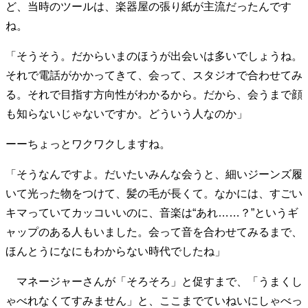
ど、当時のツールは、楽器屋の張り紙が主流だったんです
40代からの景色
50代のリアル
美しさの哲学
ね。
パートナーとの歩み方
親になるということ
病が教えてくれたこと
移住という選択
「そうそう。だからいまのほうが出会いは多いでしょうね。
熱狂できるもの
一生モノの愛用品
それで電話がかかってきて、会って、スタジオで合わせてみ
私を彩るエッセンス
60代のネクストステージ
る。それで目指す方向性がわかるから。だから、会うまで顔
70代のグランドデザイン
も知らないじゃないですか。どういう人なのか」
ーーちょっとワクワクしますね。
社会・カルチャー・マネー
「そうなんですよ。だいたいみんな会うと、細いジーンズ履
地域とつながる/お金との付き合い方
いて光った物をつけて、髪の毛が長くて。なかには、すごい
キマっていてカッコいいのに、音楽は“あれ……？”というギ
ャップのある人もいました。会って音を合わせてみるまで、
ほんとうになにもわからない時代でしたね」
マネージャーさんが「そろそろ」と促すまで、「うまくし
ゃべれなくてすみません」と、ここまでていねいにしゃべっ