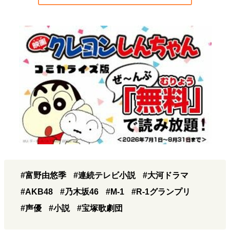
#富野由悠季
#連続テレビ小説
#大河ドラマ
#AKB48
#乃木坂46
#M-1
#R-1グランプリ
#声優
#小説
#宝塚歌劇団