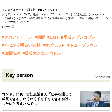
インタビューサイト 双葉社 THE CHANGE
タカアンドトシ「EXIT、錦鯉、トム・ブラウン……気づけば道内だけでいいメンバ
ーが揃いそうなので」結成30周年に北海道出身芸人が集結！『道産子お笑いフェ
ス』が大成功したワケ
3ページ目
#タカアンドトシ
#錦鯉
#EXIT
#平成ノブシコブシ
#とにかく明るい安村
#オズワルド
#トム・ブラウン
#加藤浩次
#爆笑オンエアバトル
Key person
Sponsored
ゴンドラ代表・古江恵治さん「仕事を通して
成長できる、わくわくドキドキできる会社に
したいと考えたんで…