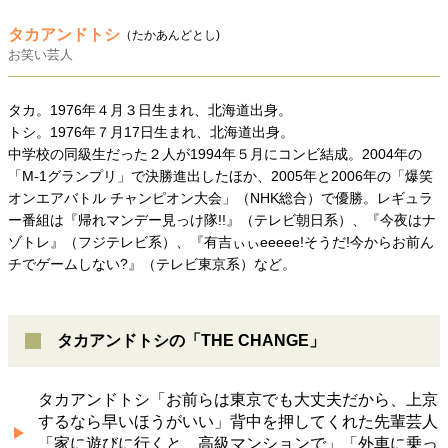
タカアンドトシ
（たかあんどとし)
お笑い芸人
タカ。1976年４月３日生まれ、北海道出身。
トシ。1976年７月17日生まれ、北海道出身。
中学校の同級生だった２人が1994年５月にコンビ結成。2004年の
「M-1グランプリ」で決勝進出したほか、2005年と2006年の「爆笑
オンエアバトル チャンピオン大会」（NHK総合）で優勝。レギュラ
ー番組は『帰れマンデー見っけ隊!!』（テレビ朝日系）、『今夜はナ
ゾトレ』（フジテレビ系）、『有吉ぃぃeeeee!そうだ!今からお前ん
チでゲームしない?』（テレビ東京系）など。
タカアンドトシの「THE CHANGE」
タカアンドトシ「お前らは東京でも大丈夫だから、上京
するなら早いほうがいい」背中を押してくれた先輩芸人
「家に遊びに行くと、高級マンションで」「外車に乗っ