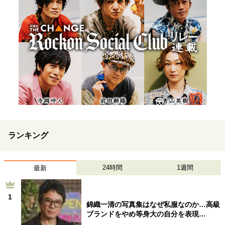
ランキング
24時間
1週間
最新
1
錦織一清の写真集はなぜ私服なのか…高級
ブランドをやめ等身大の自分を表現…