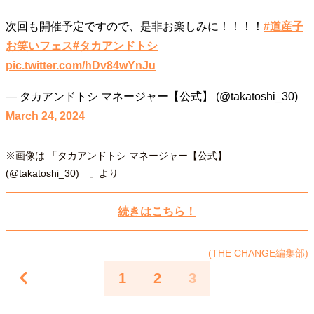
40代からの景色
50代のリアル
美しさの哲学
次回も開催予定ですので、是非お楽しみに！！！！
#道産子
パートナーとの歩み方
親になるということ
お笑いフェス
#タカアンドトシ
病が教えてくれたこと
移住という選択
pic.twitter.com/hDv84wYnJu
熱狂できるもの
一生モノの愛用品
私を彩るエッセンス
60代のネクストステージ
— タカアンドトシ マネージャー【公式】 (@takatoshi_30)
70代のグランドデザイン
March 24, 2024
社会・カルチャー・マネー
※画像は 「タカアンドトシ マネージャー【公式】
(@takatoshi_30) 」より
地域とつながる/お金との付き合い方
続きはこちら！
(THE CHANGE編集部)
1
2
3