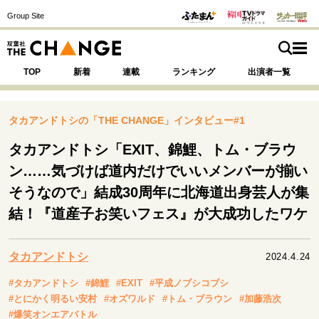
Group Site
TOP
新着
連載
ランキング
出演者一覧
タカアンドトシの「THE CHANGE」インタビュー#1
タカアンドトシ「EXIT、錦鯉、トム・ブラウ
注目の記事テーマで探す
SPECIAL
ン……気づけば道内だけでいいメンバーが揃い
そうなので」結成30周年に北海道出身芸人が集
結！『道産子お笑いフェス』が大成功したワケ
サイトの核・哲学
運命を変えた出会い
決断の裏側
挫折からの再起
未知への挑戦
プロフェッショナルの矜持
タカアンドトシ
2024.4.24
表現者の葛藤
人生が動いた日
10代の挫折と原点
#タカアンドトシ
#錦鯉
#EXIT
#平成ノブシコブシ
#とにかく明るい安村
#オズワルド
#トム・ブラウン
#加藤浩次
#爆笑オンエアバトル