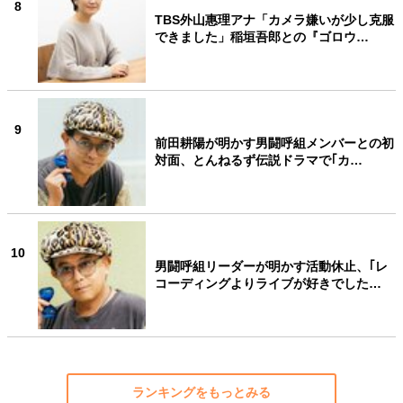
8
TBS外山惠理アナ「カメラ嫌いが少し克服
できました」稲垣吾郎との『ゴロウ…
9
前田耕陽が明かす男闘呼組メンバーとの初
対面、とんねるず伝説ドラマで｢カ…
10
男闘呼組リーダーが明かす活動休止、｢レ
コーディングよりライブが好きでした…
ランキングをもっとみる