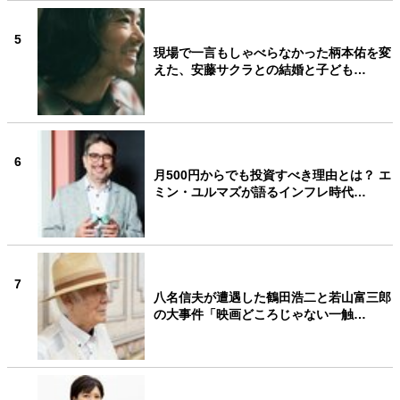
5
現場で一言もしゃべらなかった柄本佑を変
えた、安藤サクラとの結婚と子ども…
6
月500円からでも投資すべき理由とは？ エ
ミン・ユルマズが語るインフレ時代…
7
八名信夫が遭遇した鶴田浩二と若山富三郎
の大事件「映画どころじゃない一触…