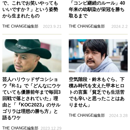
で、これでお笑いやっても
「コンビ継続のルール」40
いいですか？」という姿勢
年来の幼馴染が栄冠を勝ち
から生まれたもの
取るまで
THE CHANGE編集部
2023.9.21
THE CHANGE編集部
2024.2.2
芸人ハリウッドザコシショ
空気階段・鈴木もぐら、下
ウ『R-1』で「どんなにウケ
積み時代を支えた甲本ヒロ
ていても優勝前年まで毎回3
トの言葉「貧乏でも生活苦
回戦で落とされていた」理
でも辛いと思ったことはあ
由と「『KOC2023』のサル
りません」
ゴリラは理想の勝ち方」と
THE CHANGE編集部
2024.3.28
語るワケ
THE CHANGE編集部
2023.12.29