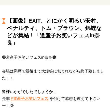
キャリア・働き方
セカンドキャリアの描き方
独立という決断
大人の学び直し
ファーストキャリアを拓く
【画像】EXIT、とにかく明るい安村、
夢を掴む選択
ペナルティ、トム・ブラウン、錦鯉な
どが集結！「道産子お笑いフェスin奈
経営・ビジネス
良」
リーダーの流儀
変革の原動力
次世代へのバトン
トップが描く未来
🟤道産子お笑いフェスin奈良🟤
会場は満席で最後まで大爆笑に包まれながら終了致しまし
マインドセット
た！！
重圧との向き合い方
一流のルーティン
20代の現在地
忘れられない言葉
10代・20代の土台
皆様いかがでしたでしょうか！
是非
#道産子お笑いフェス
を付けて感想を教えて下さい
ー！🦌
ライフスタイル・生き方