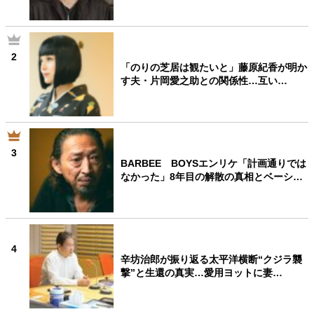
2
「のりの芝居は観たいと」藤原紀香が明か
す夫・片岡愛之助との関係性…互い…
3
BARBEE BOYSエンリケ「計画通りでは
なかった」8年目の解散の真相とベーシ…
4
辛坊治郎が振り返る太平洋横断“クジラ襲
撃”と生還の真実…愛用ヨットに妻…