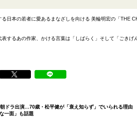
日本の若者に愛あるまなざしを向ける 美輪明宏の「THE C
代表するあの作家、かける言葉は「しばらく」そして「ごきげ
HK朝ドラ出演…70歳・松平健が「衰え知らず」でいられる理
意外な一面」も話題