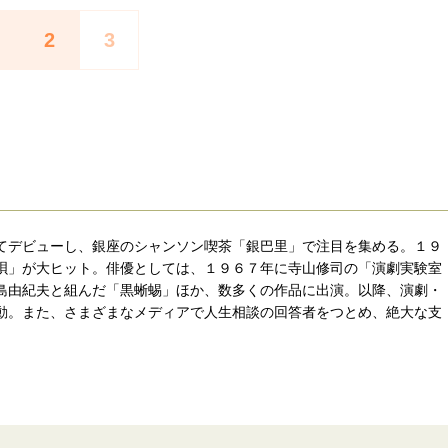
2
3
てデビューし、銀座のシャンソン喫茶「銀巴里」で注目を集める。１９
唄」が大ヒット。俳優としては、１９６７年に寺山修司の「演劇実験室
島由紀夫と組んだ「黒蜥蜴」ほか、数多くの作品に出演。以降、演劇・
動。また、さまざまなメディアで人生相談の回答者をつとめ、絶大な支