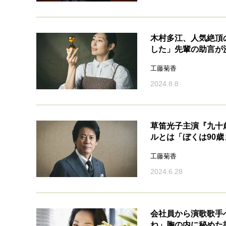
木村多江、人気絶頂
した」先輩の助言が
工藤菊香
2024.8.8
草笛光子主演『九十
ルとは「ぼくは90
工藤菊香
2024.6.28
会社員から演歌歌手
ね」胸の内に秘めた