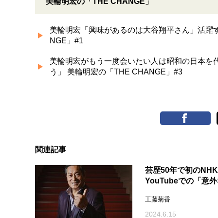
美輪明宏の「THE CHANGE」
美輪明宏「興味があるのは大谷翔平さん」活躍する
NGE」#1
美輪明宏がもう一度会いたい人は昭和の日本を
う」 美輪明宏の「THE CHANGE」#3
関連記事
芸歴50年で初のN
YouTubeでの「
工藤菊香
2024.6.15