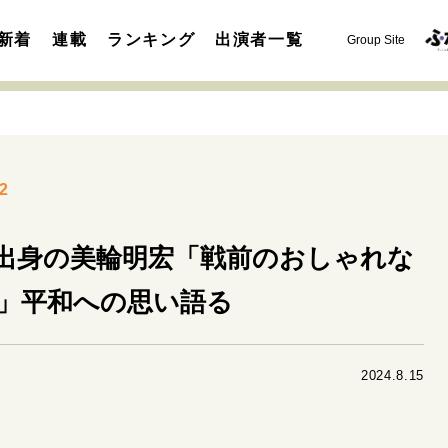
新着
連載
ランキング
出演者一覧
Group Site
2
出身の美輪明宏「戦前のおしゃれな
運命を変えた出会い
決断の裏側
挫折からの再起
未知
」平和への思い語る
表現者の葛藤
人生が動いた日
10代の挫折と原点
セカンドキャリアの描き方
独立という決断
大人の学び直し
2024.8.15
夢を掴む選択