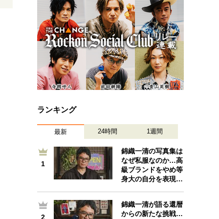
プが描く未来
忘れられない言葉
10代・20代の土台
ーとの歩み方
親になるということ
一生モノの愛用品
デザイン
ランキング
24時間
1週間
最新
錦織一清の写真集は
なぜ私服なのか…高
1
1
級ブランドをやめ等
身大の自分を表現…
錦織一清が語る還暦
からの新たな挑戦…
2
2