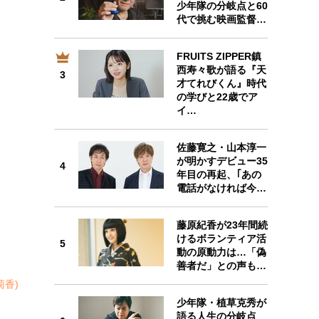
少年隊の分岐点と60
代で挑む映画監督…
FRUITS ZIPPER鎮
西寿々歌が語る『天
3
3
才てれびくん』時代
の学びと22歳でア
イ…
佐藤寛之・山本淳一
4
が明かすデビュー35
4
年目の再起、｢あの
電話がなければ今…
藤原紀香が23年間続
けるボランティア活
5
5
動の原動力は…「偽
善者だ」との声も…
菊香)
少年隊・植草克秀が
語る人生の分岐点