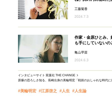
工藤菊香
2024.7.3
作家・金原ひとみ、
も手にしていないの
亀山早苗
2024.6.3
インタビューサイト 双葉社 THE CHANGE
原爆の恐ろしさ知る、長崎出身の美輪明宏「戦前のおしゃれな時代に
#美輪明宏
#江原啓之
#人生
#人生論