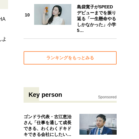
島袋寛子がSPEED
デビューまでを振り
10
返る「一生懸命やる
HA
10
しかなかった」小学
5…
んよ
ランキングをもっとみる
Key person
Sponsored
由
ゴンドラ代表・古江恵治
さん「仕事を通して成長
できる、わくわくドキド
キできる会社にしたいと