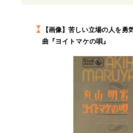
経営・ビジネス
マインドセット
【画像】苦しい立場の人を勇
曲『ヨイトマケの唄』
ライフスタイル・生き方
社会・カルチャー・マネー