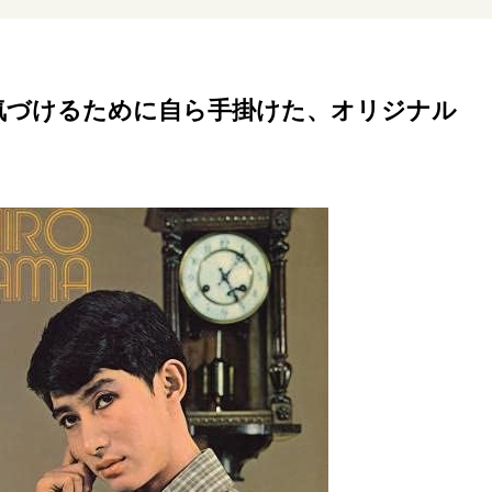
リーダーの流儀
変革の原動力
次世代へのバトン
トッ
重圧との向き合い方
一流のルーティン
20代の現在地
気づけるために自ら手掛けた、オリジナル
40代からの景色
50代のリアル
美しさの哲学
パートナ
病が教えてくれたこと
移住という選択
熱狂できるもの
私を彩るエッセンス
60代のネクストステージ
70代のグランド
地域とつながる/お金との付き合い方