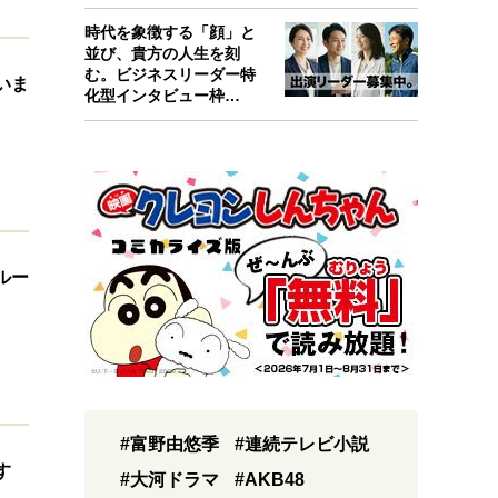
考えたんで…
時代を象徴する「顔」と
並び、貴方の人生を刻
む。ビジネスリーダー特
いま
化型インタビュー枠
『Key person』始…
ルー
#富野由悠季
#連続テレビ小説
す
#大河ドラマ
#AKB48