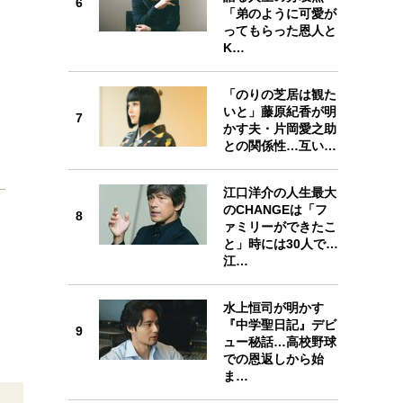
6
「弟のように可愛が
6
ってもらった恩人と
K…
「のりの芝居は観た
いと」藤原紀香が明
7
かす夫・片岡愛之助
7
との関係性…互い…
江口洋介の人生最大
のCHANGEは「フ
8
ァミリーができたこ
と」時には30人で…
8
江…
水上恒司が明かす
『中学聖日記』デビ
9
ュー秘話…高校野球
での恩返しから始
9
ま…