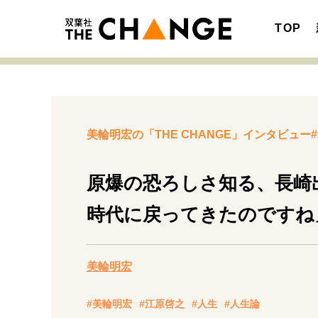
TOP
美輪明宏の「THE CHANGE」インタビュー#
注目の記事テーマで探す
SPECIAL
原爆の恐ろしさ知る、長崎
サイトの核・哲学
時代に戻ってきたのですね
キャリア・働き方
美輪明宏
#美輪明宏
#江原啓之
#人生
#人生論