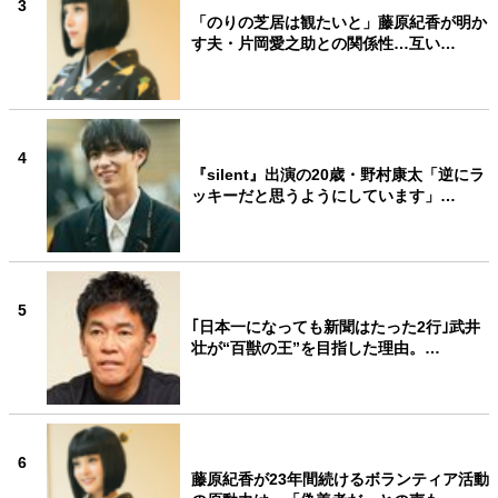
3
「のりの芝居は観たいと」藤原紀香が明か
す夫・片岡愛之助との関係性…互い…
4
『silent』出演の20歳・野村康太「逆にラ
ッキーだと思うようにしています」…
5
｢日本一になっても新聞はたった2行｣武井
壮が“百獣の王”を目指した理由。…
6
藤原紀香が23年間続けるボランティア活動