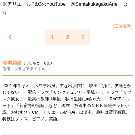
※アリエールP&GのYouTube @SentakukagakuAriel よ
40代からの景色
50代のリアル
美しさの哲学
り
パートナーとの歩み方
親になるということ
病が教えてくれたこと
移住という選択
(工藤菊香)
熱狂できるもの
一生モノの愛用品
私を彩るエッセンス
60代のネクストステージ
1
2
3
70代のグランドデザイン
寺本莉緒
（てらもと・りお)
社会・カルチャー・マネー
俳優・グラビアアイドル
地域とつながる/お金との付き合い方
2001 年生まれ、広島県出身。主な出演作に、映画「別に、友達とか
じゃない」、配信ドラマ「サンクチュアリ - 聖域 -」、ドラマ「サブ
スク彼女」「最高の教師 1年後、私は生徒に■された」「RoOT / ル
ート」「新宿野戦病院」など。現在、放送中のＮＨＫ連続テレビ小
説「おむすび」CM「アリエールMiRAi」出演中。趣味は野球観戦、
特技はダンス、ピアノ、英語。