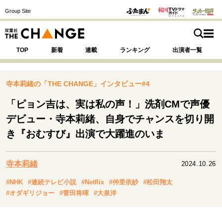
Group Site
TOP
新着
連載
ランキング
出演者一覧
寺本莉緒の「THE CHANGE」インタビュー#4
「ピョン吉は、実は私の声！」洗剤CMで声優
注目の記事テーマで探す
SPECIAL
デビュー・寺本莉緒、自身でチャンスを切り開
き『おむすび』出演で大躍進のいま
サイトの核・哲学
運命を変えた出会い
決断の裏側
挫折からの再起
寺本莉緒
2024.10.26
未知への挑戦
プロフェッショナルの矜持
#NHK
#連続テレビ小説
#Netflix
#仲里依紗
#松田翔太
表現者の葛藤
人生が動いた日
10代の挫折と原点
#オダギリジョー
#菅田将暉
#大泉洋