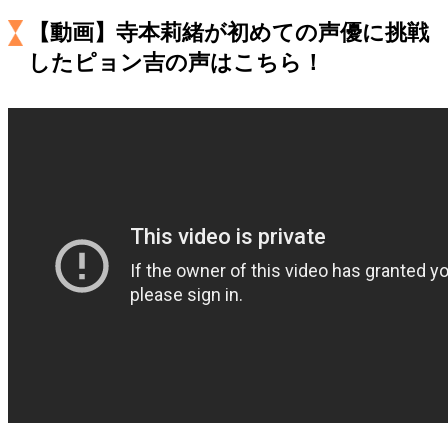
キャリア・働き方
【動画】寺本莉緒が初めての声優に挑戦
セカンドキャリアの描き方
独立という決断
したピョン吉の声はこちら！
大人の学び直し
ファーストキャリアを拓く
夢を掴む選択
経営・ビジネス
リーダーの流儀
変革の原動力
次世代へのバトン
トップが描く未来
マインドセット
重圧との向き合い方
一流のルーティン
20代の現在地
忘れられない言葉
10代・20代の土台
ライフスタイル・生き方