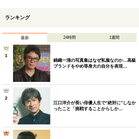
ランキング
24時間
1週間
最新
1
錦織一清の写真集はなぜ私服なのか…高級
ブランドをやめ等身大の自分を表現…
2
江口洋介が長い俳優人生で“絶対に”しなか
ったこと「挑戦することからしか…