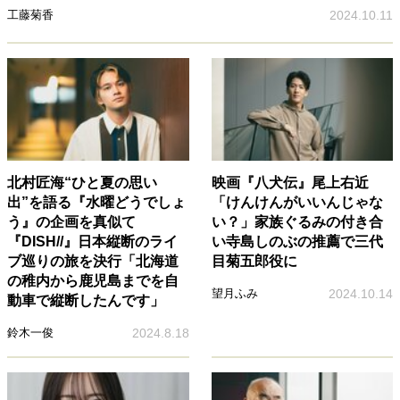
工藤菊香
2024.10.11
北村匠海“ひと夏の思い
映画『八犬伝』尾上右近
出”を語る『水曜どうでしょ
「けんけんがいいんじゃな
う』の企画を真似て
い？」家族ぐるみの付き合
『DISH//』日本縦断のライ
い寺島しのぶの推薦で三代
ブ巡りの旅を決行「北海道
目菊五郎役に
の稚内から鹿児島までを自
望月ふみ
2024.10.14
動車で縦断したんです」
鈴木一俊
2024.8.18