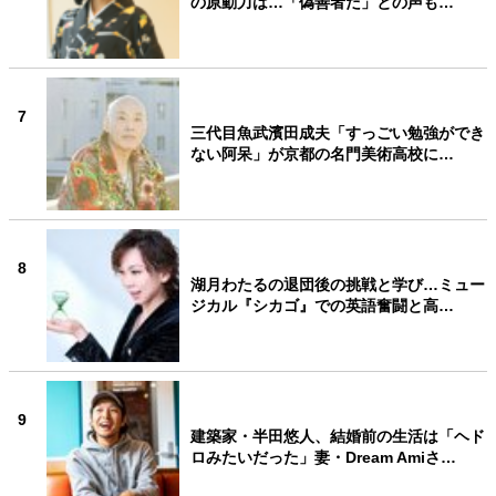
の原動力は…「偽善者だ」との声も…
7
三代目魚武濱田成夫「すっごい勉強ができ
ない阿呆」が京都の名門美術高校に…
8
湖月わたるの退団後の挑戦と学び…ミュー
ジカル『シカゴ』での英語奮闘と高…
9
建築家・半田悠人、結婚前の生活は「ヘド
ロみたいだった」妻・Dream Amiさ…