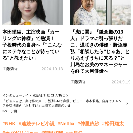
本田望結、主演映画『カー
『虎に翼』『鎌倉殿の13
リングの神様』で熱演！
人』ドラマに引っ張りだ
子役時代の自身へ「“こんな
こ、遅咲きの俳優・野添義
にステキなことが待ってい
弘「相談したら“じゃあ、と
る”と教えたい」
りあえずうちに来る？”と」
川島なお美のマネージャー
工藤菊香
2024.10.13
を経て大河俳優へ
工藤菊香
2024.9.19
インタビューサイト 双葉社 THE CHANGE
「ピョン吉は、実は私の声！」洗剤CMで声優デビュー・寺本莉緒、自身でチャン
スを切り開き『おむすび』出演で大躍進のいま
3ページ目
#NHK
#連続テレビ小説
#Netflix
#仲里依紗
#松田翔太