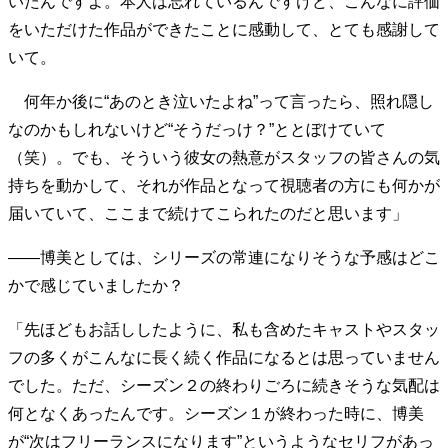
いたんですよ。本人は忘れているんですけど、こんなに評価
40代からの景色
50代のリアル
美しさの哲学
をいただけた作品ができたことに感動して、とても感謝して
パートナーとの歩み方
親になるということ
いて。
病が教えてくれたこと
移住という選択
熱狂できるもの
一生モノの愛用品
何年か後に“あのとき泣いたよね”って言ったら、照れ隠し
私を彩るエッセンス
60代のネクストステージ
なのかもしれないけど“そうだっけ？”ととぼけていて
70代のグランドデザイン
（笑）。でも、そういう彼女の熱意がスタッフの皆さんの気
持ちを動かして、それが作品となって視聴者の方にも何かが
届いていて、ここまで続けてこられたのだと思います」
社会・カルチャー・マネー
地域とつながる/お金との付き合い方
――博美としては、シリーズの常連になりそうな予感はどこ
かで感じていましたか？
「先ほどもお話ししたように、私も含めたキャストやスタッ
フの多くがこんなに長く続く作品になるとは思っていません
でした。ただ、シーズン２の終わりごろに続きそうな気配は
何となくあったんです。シーズン１が終わった時に、博美
が“次はフリーランスになります”というようなセリフがあっ