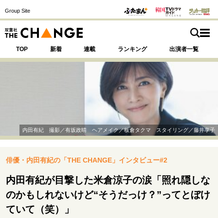
Group Site
TOP
新着
連載
ランキング
出演者一覧
注目の記事テーマで探す
SPECIAL
内田有紀 撮影／有坂政晴 ヘアメイク／板倉タクマ スタイリング／藤井享子
サイトの核・哲学
俳優・内田有紀の「THE CHANGE」インタビュー#2
運命を変えた出会い
決断の裏側
挫折からの再起
未知への挑戦
プロフェッショナルの矜持
内田有紀が目撃した米倉涼子の涙「照れ隠しな
表現者の葛藤
人生が動いた日
10代の挫折と原点
のかもしれないけど“そうだっけ？”ってとぼけ
ていて（笑）」