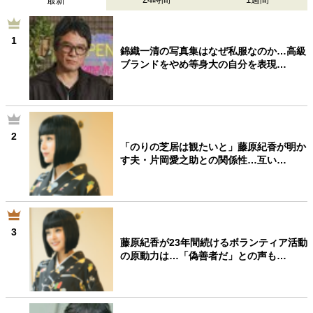
最新
1
錦織一清の写真集はなぜ私服なのか…高級
ブランドをやめ等身大の自分を表現…
2
「のりの芝居は観たいと」藤原紀香が明か
す夫・片岡愛之助との関係性…互い…
3
藤原紀香が23年間続けるボランティア活動
の原動力は…「偽善者だ」との声も…