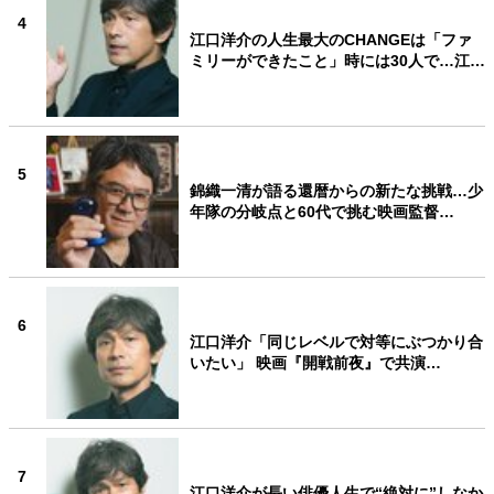
4
江口洋介の人生最大のCHANGEは「ファ
ミリーができたこと」時には30人で…江…
5
錦織一清が語る還暦からの新たな挑戦…少
年隊の分岐点と60代で挑む映画監督…
6
江口洋介「同じレベルで対等にぶつかり合
いたい」 映画『開戦前夜』で共演…
7
江口洋介が長い俳優人生で“絶対に”しなか