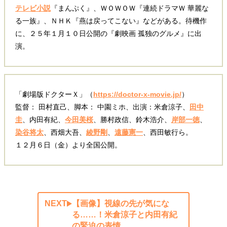
テレビ小説
『まんぷく』、ＷＯＷＯＷ『連続ドラマＷ 華麗な
る一族』、ＮＨＫ『燕は戻ってこない』などがある。待機作
に、２５年１月１０日公開の『劇映画 孤独のグルメ』に出
演。
「劇場版ドクターＸ」（
https://doctor-x-movie.jp/
）
監督： 田村直己、脚本： 中園ミホ、出演：米倉涼子、
田中
圭
、内田有紀、
今田美桜
、勝村政信、鈴木浩介、
岸部一徳
、
染谷将太
、西畑大吾、
綾野剛
、
遠藤憲一
、西田敏行ら。
１２月６日（金）より全国公開。
NEXT
【画像】視線の先が気にな
る……！米倉涼子と内田有紀
の緊迫の表情