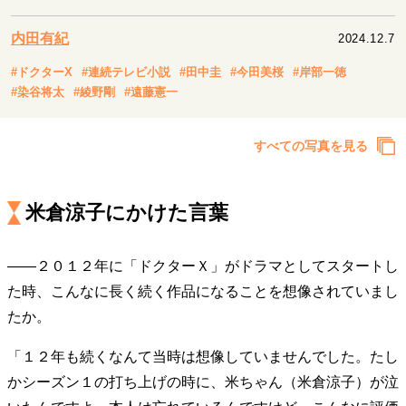
キャリア・働き方
セカンドキャリアの描き方
独立という決断
内田有紀
2024.12.7
大人の学び直し
ファーストキャリアを拓く
#ドクターX
#連続テレビ小説
#田中圭
#今田美桜
#岸部一徳
夢を掴む選択
#染谷将太
#綾野剛
#遠藤憲一
すべての写真を見る
経営・ビジネス
リーダーの流儀
変革の原動力
次世代へのバトン
トップが描く未来
米倉涼子にかけた言葉
――２０１２年に「ドクターＸ」がドラマとしてスタートし
マインドセット
た時、こんなに長く続く作品になることを想像されていまし
重圧との向き合い方
一流のルーティン
20代の現在地
たか。
忘れられない言葉
10代・20代の土台
「１２年も続くなんて当時は想像していませんでした。たし
かシーズン１の打ち上げの時に、米ちゃん（米倉涼子）が泣
ライフスタイル・生き方