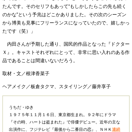
たんです。そのセリフもあって“もしかしたらこの先も続く
のかな”という予兆はどこかありました。その次のシーズン
から博美も見事にフリーランスになっていたので、嬉しかっ
たです（笑）」
内田さんが予期した通り、国民的作品となった『ドクター
Ｘ』。キャストそれぞれにとって、非常に思い入れのある作
品であることは間違いないだろう。
取材・文／根津香菜子
ヘアメイク／板倉タクマ、スタイリング／藤井享子
うちだ・ゆき
１９７５年１１月１６日、東京都生まれ。９２年にドラマ
『その時、ハートは盗まれた』で俳優デビュー。近年の主な
出演作に、フジテレビ『最後から二番目の恋』、ＮＨＫ
連続