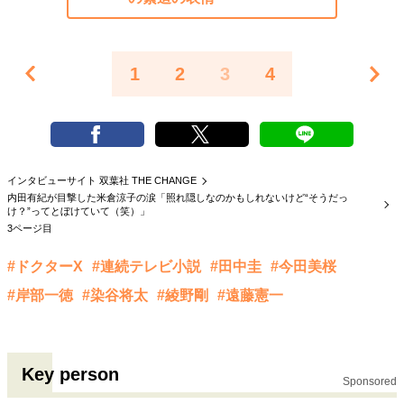
1
2
3
4
インタビューサイト 双葉社 THE CHANGE
内田有紀が目撃した米倉涼子の涙「照れ隠しなのかもしれないけど“そうだっ
け？”ってとぼけていて（笑）」
3ページ目
#ドクターX
#連続テレビ小説
#田中圭
#今田美桜
#岸部一徳
#染谷将太
#綾野剛
#遠藤憲一
Key person
Sponsored