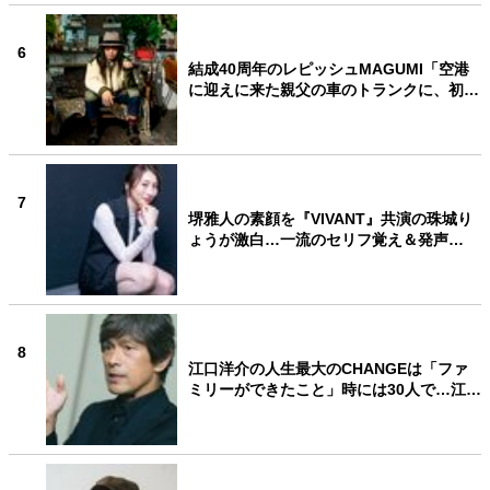
6
結成40周年のレピッシュMAGUMI「空港
に迎えに来た親父の車のトランクに、初…
7
堺雅人の素顔を『VIVANT』共演の珠城り
ょうが激白…一流のセリフ覚え＆発声…
8
江口洋介の人生最大のCHANGEは「ファ
ミリーができたこと」時には30人で…江…