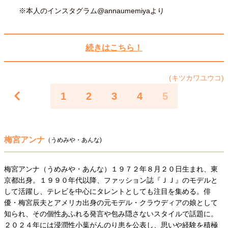
※本人のインスタグラム@annaumemiyaより
40代からの景色
50代のリアル
美しさの哲学
パートナーとの歩み方
親になるということ
病が教えてくれたこと
移住という選択
続きはこちら！
熱狂できるもの
一生モノの愛用品
私を彩るエッセンス
60代のネクストステージ
70代のグランドデザイン
(キツカワユウコ)
1
2
3
4
5
社会・カルチャー・マネー
地域とつながる/お金との付き合い方
梅宮アンナ
（うめみや・あんな)
梅宮アンナ（うめみや・あんな）１９７２年８月２０日生まれ、東
京都出身。１９９０年代以降、ファッション誌『ＪＪ』のモデルと
して活躍し、テレビを中心にタレントとしても注目を集める。俳
優・梅宮辰夫とアメリカ出身の元モデル・クラウディアの娘として
知られ、その個性あふれる発言や包み隠さないスタイルで話題に。
２０２４年には浸潤性小葉がんのり患を公表し、思いや経験を積極