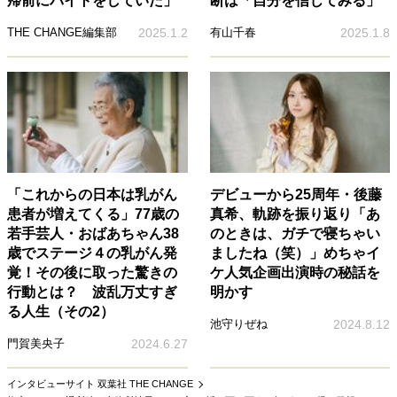
帰前にバイトをしていた」
断は「自分を信じてみる」
THE CHANGE編集部
2025.1.2
有山千春
2025.1.8
「これからの日本は乳がん
デビューから25周年・後藤
患者が増えてくる」77歳の
真希、軌跡を振り返り「あ
若手芸人・おばあちゃん38
のときは、ガチで寝ちゃい
歳でステージ４の乳がん発
ましたね（笑）」めちゃイ
覚！その後に取った驚きの
ケ人気企画出演時の秘話を
行動とは？ 波乱万丈すぎ
明かす
る人生（その2）
池守りぜね
2024.8.12
門賀美央子
2024.6.27
インタビューサイト 双葉社 THE CHANGE