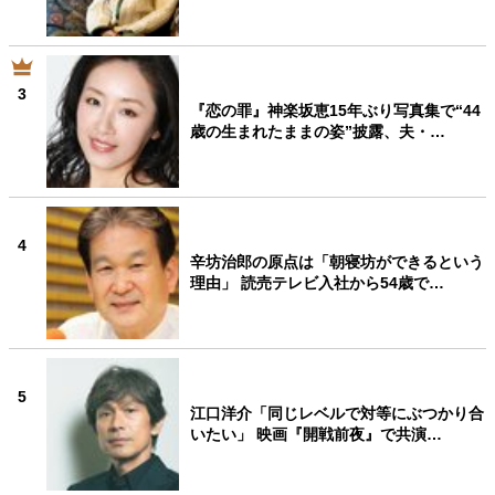
3
『恋の罪』神楽坂恵15年ぶり写真集で“44
歳の生まれたままの姿”披露、夫・…
4
辛坊治郎の原点は「朝寝坊ができるという
理由」 読売テレビ入社から54歳で…
5
江口洋介「同じレベルで対等にぶつかり合
いたい」 映画『開戦前夜』で共演…