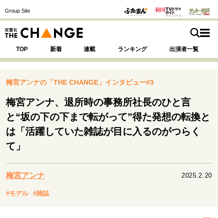
Group Site
TOP
新着
連載
ランキング
出演者一覧
梅宮アンナの「THE CHANGE」インタビュー#3
梅宮アンナ、退所時の事務所社長のひと言
注目の記事テーマで探す
SPECIAL
と“坂の下の下まで転がって”得た発想の転換と
は「活躍していた雑誌が目に入るのがつらく
て」
サイトの核・哲学
運命を変えた出会い
決断の裏側
挫折からの再起
未知への挑戦
プロフェッショナルの矜持
梅宮アンナ
2025.2.20
表現者の葛藤
人生が動いた日
10代の挫折と原点
#モデル
#雑誌