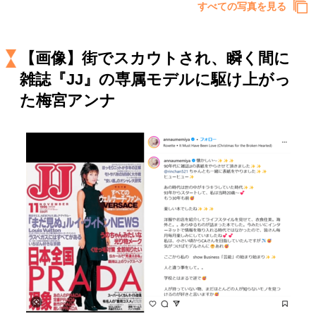
キャリア・働き方
すべての写真を見る
セカンドキャリアの描き方
独立という決断
大人の学び直し
ファーストキャリアを拓く
【画像】街でスカウトされ、瞬く間に
夢を掴む選択
雑誌『JJ』の専属モデルに駆け上がっ
た梅宮アンナ
経営・ビジネス
リーダーの流儀
変革の原動力
次世代へのバトン
トップが描く未来
マインドセット
重圧との向き合い方
一流のルーティン
20代の現在地
忘れられない言葉
10代・20代の土台
ライフスタイル・生き方