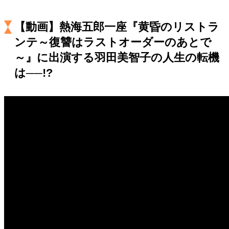
キャリア・働き方
セカンドキャリアの描き方
独立という決断
【動画】熱海五郎一座『黄昏のリストラ
大人の学び直し
ファーストキャリアを拓く
ンテ～復讐はラストオーダーのあとで
夢を掴む選択
～』に出演する羽田美智子の人生の転機
は──!?
経営・ビジネス
リーダーの流儀
変革の原動力
次世代へのバトン
トップが描く未来
マインドセット
重圧との向き合い方
一流のルーティン
20代の現在地
忘れられない言葉
10代・20代の土台
ライフスタイル・生き方