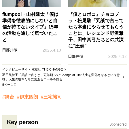
flumpool・山村隆太「僕は
『僕とロボコ』チョコプ
準備を徹底的にしないと自
ラ・松尾駿「冗談で言って
信が持てないタイプ」15年
たら本当にやらせてもらう
の活動を通して気づいたこ
ことに」レジェンド野沢雅
と
子、田中真弓たちとの共演
に“圧倒”
田部井徹
2025.4.10
田部井徹
2025.4.12
インタビューサイト 双葉社 THE CHANGE
羽田美智子「英語で言うと、更年期って“Change of Life”人生を変化させるという意
味」人生の後輩たちに愛あるエールを贈る
5ページ目
#舞台
#伊東四朗
#三宅裕司
Key person
Sponsored