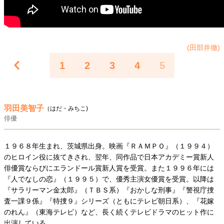
40代からの景色
50代のリアル
美しさの哲学
パートナーとの歩み方
親になるということ
病が教えてくれたこと
移住という選択
熱狂できるもの
一生モノの愛用品
(田部井徹)
私を彩るエッセンス
60代のネクストステージ
1
2
3
4
5
70代のグランドデザイン
羽田美智子
（はだ・みちこ)
社会・カルチャー・マネー
俳優
地域とつながる/お金との付き合い方
１９６８年生まれ、茨城県出身。映画『ＲＡＭＰＯ』（１９９４）
のヒロイン役に抜てきされ、翌年、同作品で日本アカデミー賞新人
俳優賞ならびにエランドール賞新人賞を受賞。また１９９６年には
『人でなしの恋』（１９９５）で、優秀主演女優賞を受賞。以降は
『サラリーマン金太郎』（ＴＢＳ系）『おかしな刑事』『警視庁捜
査一課９係』『特捜９』シリーズ（ともにテレビ朝日系）、『花嫁
のれん』（東海テレビ）など、長く続くテレビドラマのヒット作に
出演している。