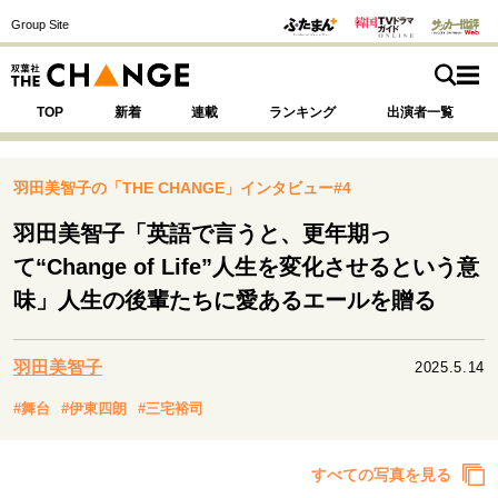
Group Site
TOP
新着
連載
ランキング
出演者一覧
羽田美智子の「THE CHANGE」インタビュー#4
羽田美智子「英語で言うと、更年期っ
注目の記事テーマで探す
SPECIAL
て“Change of Life”人生を変化させるという意
味」人生の後輩たちに愛あるエールを贈る
サイトの核・哲学
運命を変えた出会い
決断の裏側
挫折からの再起
羽田美智子
2025.5.14
未知への挑戦
プロフェッショナルの矜持
#舞台
#伊東四朗
#三宅裕司
表現者の葛藤
人生が動いた日
10代の挫折と原点
すべての写真を見る