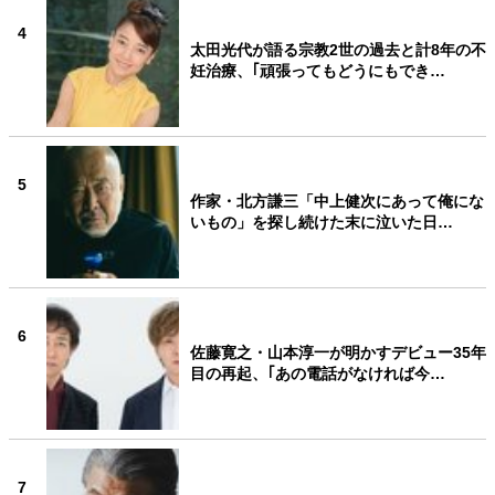
4
太田光代が語る宗教2世の過去と計8年の不
妊治療、｢頑張ってもどうにもでき…
5
作家・北方謙三「中上健次にあって俺にな
いもの」を探し続けた末に泣いた日…
6
佐藤寛之・山本淳一が明かすデビュー35年
目の再起、｢あの電話がなければ今…
7