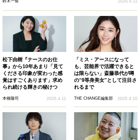
鈴木一俊
2025.4.11
松下由樹『ナースのお仕
「ミス・アースになって
事』から10年あまり「見て
も、芸能界で活躍できると
くださる印象が変わった感
は限らない」斎藤恭代が噂
覚はすごくあります」求め
の“9等身美女”として注目さ
られ続ける輝きの秘けつ
れるまで
本橋隆司
2025.4.11
THE CHANGE編集部
2025.4.10