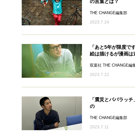
の言葉とは？
THE CHANGE編集部
2023.7.24
「あと5年が限度で
絵は描けるが漫画は
双葉社 THE CHANGE編
2023.7.22
「震災とパパラッチ
の
THE CHANGE編集部
2023.7.11