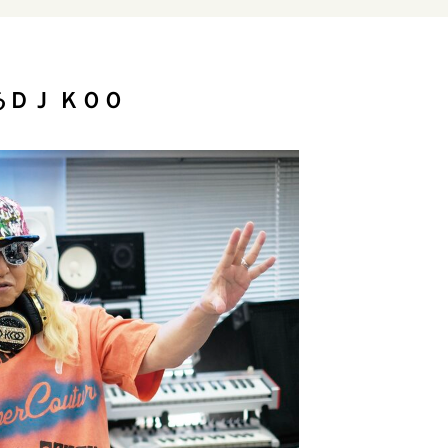
リーダーの流儀
変革の原動力
次世代へのバトン
トッ
重圧との向き合い方
一流のルーティン
20代の現在地
ＤＪ ＫＯＯ
40代からの景色
50代のリアル
美しさの哲学
パートナ
病が教えてくれたこと
移住という選択
熱狂できるもの
私を彩るエッセンス
60代のネクストステージ
70代のグランド
地域とつながる/お金との付き合い方