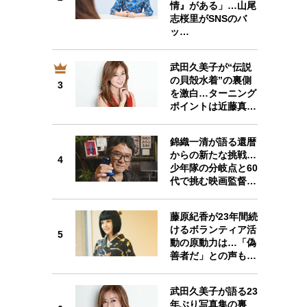
情』がある」…山尾
志桜里がSNSのバ
ッ…
武田久美子が“伝説
3
の貝殻水着”の裏側
3
を激白…ターニング
ポイントは近藤真…
錦織一清が語る還暦
4
からの新たな挑戦…
4
少年隊の分岐点と60
代で挑む映画監督…
藤原紀香が23年間続
5
けるボランティア活
5
動の原動力は…「偽
善者だ」との声も…
武田久美子が語る23
6
年ぶり写真集の裏