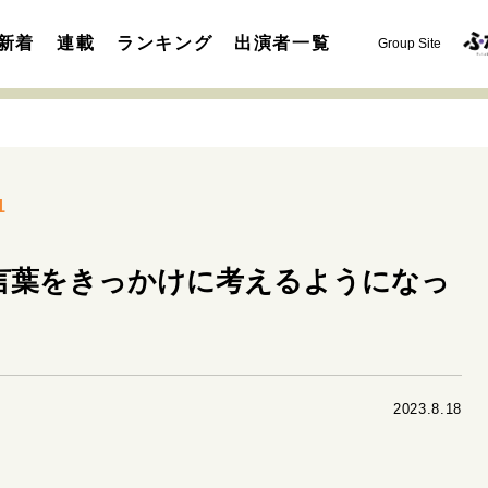
新着
連載
ランキング
出演者一覧
Group Site
1
の言葉をきっかけに考えるようになっ
運命を変えた出会い
決断の裏側
挫折からの再起
未知
表現者の葛藤
人生が動いた日
10代の挫折と原点
セカンドキャリアの描き方
独立という決断
大人の学び直し
2023.8.18
夢を掴む選択