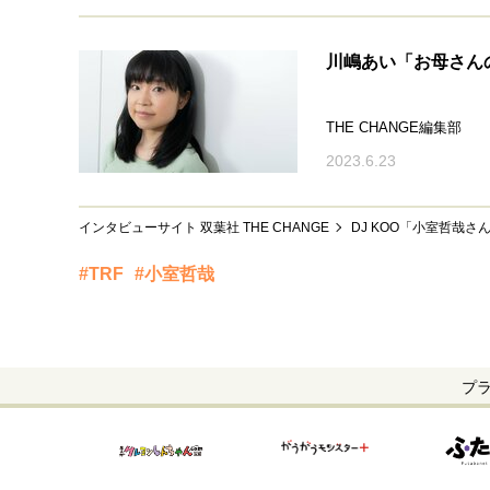
川嶋あい「お母さん
THE CHANGE編集部
2023.6.23
インタビューサイト 双葉社 THE CHANGE
DJ KOO「小室哲哉
#TRF
#小室哲哉
プ