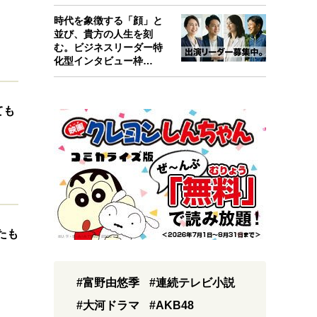
考えたんで…
時代を象徴する「顔」と
並び、貴方の人生を刻
む。ビジネスリーダー特
化型インタビュー枠
『Key person』始…
ても
たも
#富野由悠季
#連続テレビ小説
#大河ドラマ
#AKB48