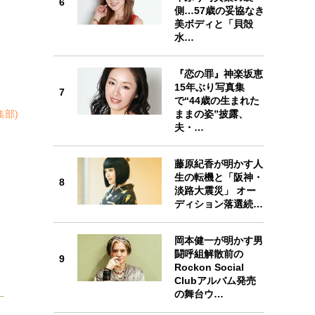
6
側…57歳の妥協なき
美ボディと「貝殻
水…
『恋の罪』神楽坂恵
7
15年ぶり写真集
7
で“44歳の生まれた
集部)
ままの姿”披露、
夫・…
8
藤原紀香が明かす人
生の転機と「阪神・
8
淡路大震災」 オー
ディション落選続…
岡本健一が明かす男
9
闘呼組解散前の
9
Rockon Social
Clubアルバム発売
の舞台ウ…