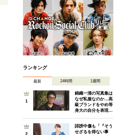
プが描く未来
忘れられない言葉
10代・20代の土台
ーとの歩み方
親になるということ
一生モノの愛用品
デザイン
ランキング
24時間
1週間
最新
錦織一清の写真集は
なぜ私服なのか…高
1
1
級ブランドをやめ等
身大の自分を表現…
誹謗中傷も「『そう
せざるを得ない事
2
2