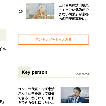
三代目魚武濱田成夫
10
「すっごい勉強がで
10
きない阿呆」が京都
の名門美術高校に…
ランキングをもっとみる
イル
Key person
Sponsored
ゴンドラ代表・古江恵治
さん「仕事を通して成長
できる、わくわくドキド
輩」
キできる会社にしたいと