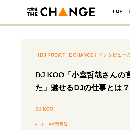
TOP
【DJ KOOのTHE CHANGE】インタビュー#
注目の記事テーマで探す
SPECIAL
DJ KOO「小室哲哉さん
サイトの核・哲学
た」魅せるDJの仕事とは？
キャリア・働き方
DJ KOO
#TRF
#小室哲哉