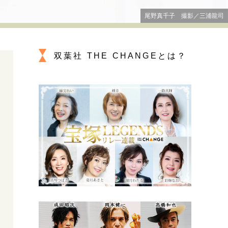
プが描く未来
尾野真千子 撮影／三浦龍司
忘れられない言葉
10代・20代の土台
双葉社 THE CHANGEとは？
親になるということ
一生モノの愛用品
デザイン