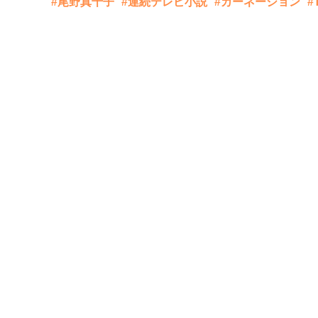
#尾野真千子
#連続テレビ小説
#カーネーション
#