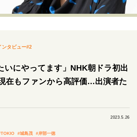
リーダーの流儀
変革の原動力
次世代へのバトン
トッ
重圧との向き合い方
一流のルーティン
20代の現在地
40代からの景色
美しさの哲学
パートナーとの歩み方
インタビュー#2
病が教えてくれたこと
移住という選択
熱狂できるもの
私を彩るエッセンス
60代のネクストステージ
70代のグランド
たいにやってます」NHK朝ドラ初出
現在もファンから高評価…出演者た
地域とつながる/お金との付き合い方
2023.5.26
#TOKIO
#城島茂
#岸部一徳