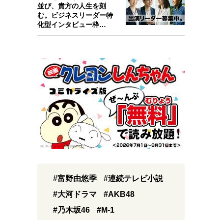
並び、貴方の人生を刻
む。ビジネスリーダー特
化型インタビュー枠
『Key person』始…
#富野由悠季
#連続テレビ小説
#大河ドラマ
#AKB48
#乃木坂46
#M-1