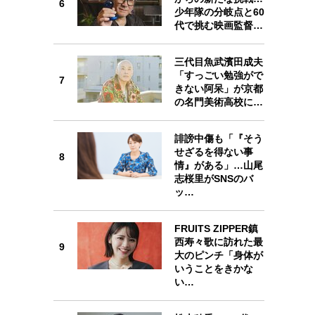
6
少年隊の分岐点と60
代で挑む映画監督…
三代目魚武濱田成夫
「すっごい勉強がで
7
7
きない阿呆」が京都
の名門美術高校に…
誹謗中傷も「『そう
せざるを得ない事
8
8
情』がある」…山尾
志桜里がSNSのバ
ッ…
FRUITS ZIPPER鎮
西寿々歌に訪れた最
9
9
大のピンチ「身体が
いうことをきかな
い…