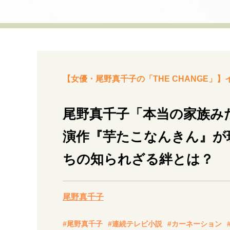
経営・ビジネス
マインドセット
ライフスタイル・生き方
【女優・尾野真千子の「THE CHANGE」】
尾野真千子「本当の家族み
演作『芋たこなんきん』が
社会・カルチャー・マネー
ちの知られざる絆とは？
尾野真千子
#尾野真千子
#連続テレビ小説
#カーネーション