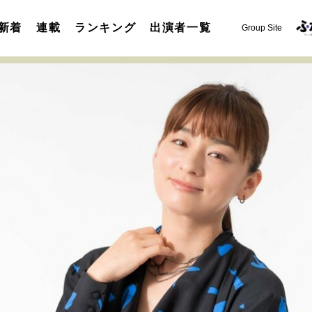
新着
連載
ランキング
出演者一覧
Group Site
運命を変えた出会い
決断の裏側
挫折からの再起
未知
表現者の葛藤
人生が動いた日
10代の挫折と原点
セカンドキャリアの描き方
独立という決断
大人の学び直し
夢を掴む選択