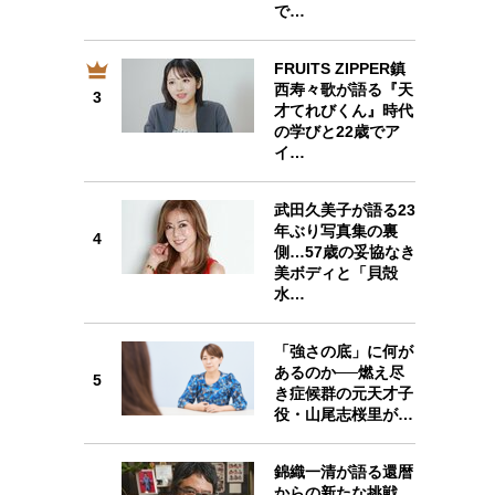
で…
FRUITS ZIPPER鎮
西寿々歌が語る『天
3
3
才てれびくん』時代
の学びと22歳でア
イ…
武田久美子が語る23
4
年ぶり写真集の裏
4
側…57歳の妥協なき
美ボディと「貝殻
水…
「強さの底」に何が
5
あるのか──燃え尽
5
き症候群の元天才子
役・山尾志桜里が…
錦織一清が語る還暦
6
からの新たな挑戦…