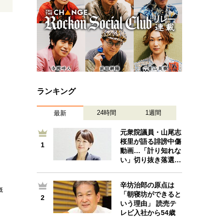
ランキング
24時間
1週間
最新
元衆院議員・山尾志
桜里が語る誹謗中傷
1
1
動画…「計り知れな
い」切り抜き落選…
辛坊治郎の原点は
概
「朝寝坊ができると
2
2
いう理由」 読売テ
レビ入社から54歳