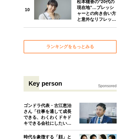
松本穂香の“20代の
10
現在地”…プレッシ
10
ャーとの向き合い方
と意外なリフレッ…
ランキングをもっとみる
Key person
Sponsored
ゴンドラ代表・古江恵治
さん「仕事を通して成長
できる、わくわくドキド
キできる会社にしたいと
考えたんで…
時代を象徴する「顔」と