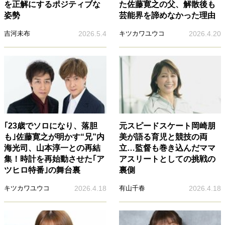
を正解にするポジティブな
た佐藤寛之の父、解散後も
姿勢
芸能界を諦めなかった理由
吉河未布
2026.5.4
キツカワユウコ
2026.4.20
｢23歳でソロになり、落胆
元スピードスケート岡崎朋
も｣佐藤寛之が明かす“兄”内
美が語る育児と競技の両
海光司、山本淳一との再結
立…監督も巻き込んだママ
集！時計を再始動させた｢ア
アスリートとしての挑戦の
ツヒロ特番｣の舞台裏
裏側
キツカワユウコ
2026.4.18
有山千春
2026.4.18