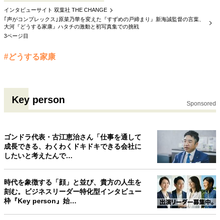
インタビューサイト 双葉社 THE CHANGE
｢声がコンプレックス｣原菜乃華を変えた『すずめの戸締まり』新海誠監督の言葉、
大河『どうする家康』ハタチの激動と初写真集での挑戦
3ページ目
#どうする家康
Key person
Sponsored
ゴンドラ代表・古江恵治さん「仕事を通して
成長できる、わくわくドキドキできる会社に
したいと考えたんで…
時代を象徴する「顔」と並び、貴方の人生を
刻む。ビジネスリーダー特化型インタビュー
枠『Key person』始…