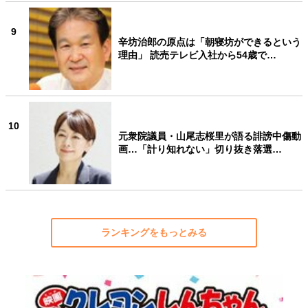
9
辛坊治郎の原点は「朝寝坊ができるという
理由」 読売テレビ入社から54歳で…
10
元衆院議員・山尾志桜里が語る誹謗中傷動
画…「計り知れない」切り抜き落選…
ランキングをもっとみる