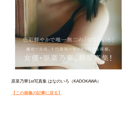
40代からの景色
美しさの哲学
パートナーとの歩み方
親になるということ
病が教えてくれたこと
移住という選択
熱狂できるもの
一生モノの愛用品
私を彩るエッセンス
60代のネクストステージ
70代のグランドデザイン
社会・カルチャー・マネー
地域とつながる/お金との付き合い方
原菜乃華1st写真集 はなのいろ（KADOKAWA）
【この画像の記事に戻る】