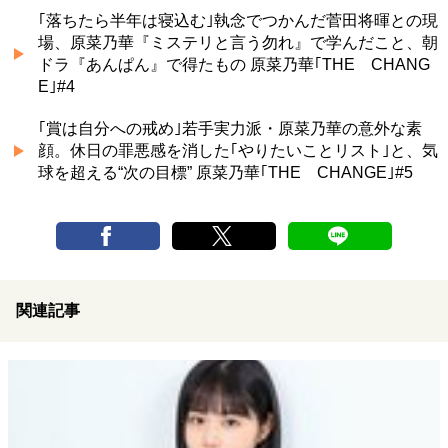
｢落ちたら半年は寝込む｣執念でつかんだ菅田将暉との現
場、原菜乃華『ミステリと言う勿れ』で学んだこと、朝
ドラ『あんぱん』で得たもの 原菜乃華｢THE CHANG
E｣#4
｢賞は自分への戒め｣若手実力派・原菜乃華の意外な素
顔。休日の罪悪感を消した｢やりたいことリスト｣と、気
球を超える“次の目標” 原菜乃華｢THE CHANGE｣#5
関連記事