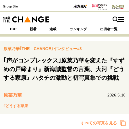
Group Site
TOP
新着
連載
ランキング
出演者一覧
原菜乃華｢THE CHANGE｣インタビュー#3
｢声がコンプレックス｣原菜乃華を変えた『すず
注目の記事テーマで探す
SPECIAL
めの戸締まり』新海誠監督の言葉、大河『どう
する家康』ハタチの激動と初写真集での挑戦
サイトの核・哲学
運命を変えた出会い
決断の裏側
挫折からの再起
原菜乃華
2026.5.16
未知への挑戦
プロフェッショナルの矜持
#どうする家康
表現者の葛藤
人生が動いた日
10代の挫折と原点
すべての写真を見る