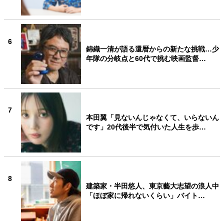
6
錦織一清が語る還暦からの新たな挑戦…少
年隊の分岐点と60代で挑む映画監督…
7
本田翼「見ないんじゃなくて、いらないん
です」20代後半で気付いた人生を歩…
8
建築家・半田悠人、東京藝大志望の浪人中
「ほぼ家に帰れないくらい」バイト…