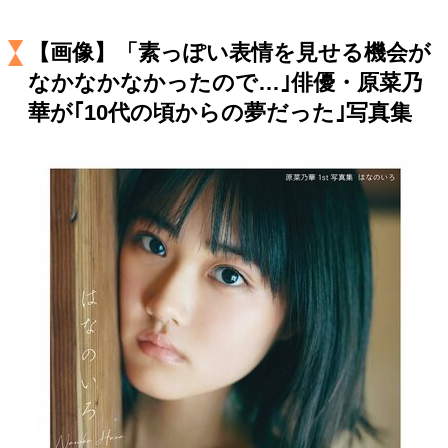
キャリア・働き方
セカンドキャリアの描き方
独立という決断
【画像】「素っぽい表情を見せる機会が
大人の学び直し
ファーストキャリアを拓く
なかなかなかったので…｣俳優・原菜乃
夢を掴む選択
華が｢10代の頃からの夢だった｣写真集
経営・ビジネス
リーダーの流儀
変革の原動力
次世代へのバトン
トップが描く未来
マインドセット
重圧との向き合い方
一流のルーティン
20代の現在地
忘れられない言葉
10代・20代の土台
ライフスタイル・生き方