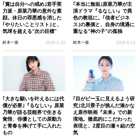
｢賞は自分への戒め｣若手実
｢本当に無垢｣原菜乃華が主
力派・原菜乃華の意外な素
演ドラマ『るなしい』で異
顔。休日の罪悪感を消した
色の教祖に。｢信者ビジネ
｢やりたいことリスト｣と、
ス｣の裏側と、自身の境遇に
気球を超える“次の目標”
重なる“神の子”の孤独
鈴木一俊
2026.5.20
鈴木一俊
2026.5.12
｢大きな願いを叶えるには代
｢目がビー玉に見えるよう研
償が必要｣『るなしい』原菜
究｣北川景子が挑んだ湊かな
乃華が語る芸能界で生きる
え原作映画『未来』での新
覚悟、俳優としての原動力
境地。徹底的にこだわった
と青春を捧げて手に入れた
表現と、2度目の瀬々組の空
もの
気