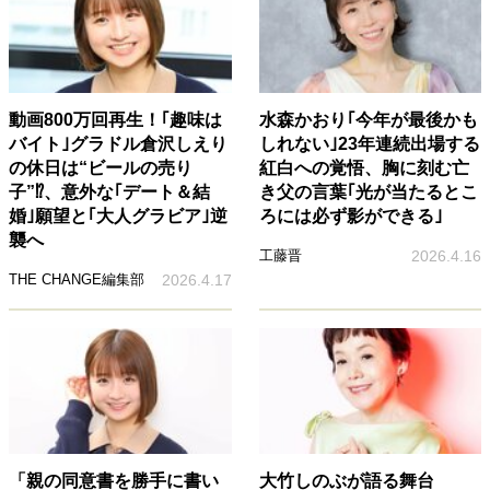
動画800万回再生！｢趣味は
水森かおり｢今年が最後かも
バイト｣グラドル倉沢しえり
しれない｣23年連続出場する
の休日は“ビールの売り
紅白への覚悟、胸に刻む亡
子”⁉、意外な｢デート＆結
き父の言葉｢光が当たるとこ
婚｣願望と｢大人グラビア｣逆
ろには必ず影ができる｣
襲へ
工藤晋
2026.4.16
THE CHANGE編集部
2026.4.17
「親の同意書を勝手に書い
大竹しのぶが語る舞台