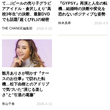
て…｣ビールの売り子グラビ
『GYPSY』再演と人生の転
アアイドル・倉沢しえり“高
機…結婚時の決断や変化を
校3年生”の決断、最新DVD
恐れないポジティブな姿勢
でも話題｢超くびれ｣の秘密
柿本真希
2026.4.9
THE CHANGE編集部
2026.4.15
観月ありさが明かす『ナー
スのお仕事』で訪れた転
機…松下由樹とのアドリブ
で気づいた“演じる楽し
さ”と“引退の葛藤”
有山千春
2026.4.11