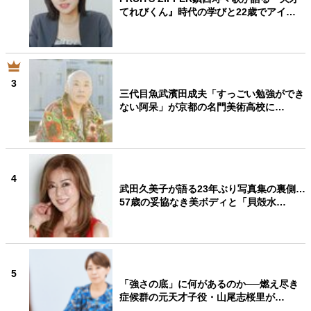
てれびくん』時代の学びと22歳でアイ…
3
三代目魚武濱田成夫「すっごい勉強ができ
ない阿呆」が京都の名門美術高校に…
4
武田久美子が語る23年ぶり写真集の裏側…
57歳の妥協なき美ボディと「貝殻水…
5
「強さの底」に何があるのか──燃え尽き
症候群の元天才子役・山尾志桜里が…