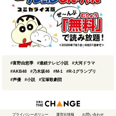
#富野由悠季
#連続テレビ小説
#大河ドラマ
#AKB48
#乃木坂46
#M-1
#R-1グランプリ
#声優
#小説
#宝塚歌劇団
プライバシーポリシー
運営社情報
お問い合わせ