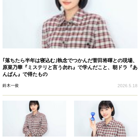
｢落ちたら半年は寝込む｣執念でつかんだ菅田将暉との現場、
原菜乃華『ミステリと言う勿れ』で学んだこと、朝ドラ『あ
んぱん』で得たもの
鈴木一俊
2026.5.18