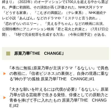
締まり』（2022年）のオーディションで1700人を超える中から選ば
れ、声優に初挑戦。その演技が高く評価された。NHK大河ドラマ
『どうする家康』、『こむぎの満腹記』（テレ東系）、NHK連続テ
レビ小説『あんぱん』などのドラマや『ミステリと言う勿れ』、
『恋わずらいのエリー』、『見える子ちゃん』などの映画に出演。
公開待機作にアニメーション映画『君と花火と約束と』（7月17日公
開）、『5秒で完全犯罪を生成する方法』（今秋公開予定）がある。
原菜乃華｢THE CHANGE｣
｢本当に無垢｣原菜乃華が主演ドラマ『るなしい』で異色
の教祖に。｢信者ビジネス｣の裏側と、自身の境遇に重な
る“神の子”の孤独 原菜乃華｢THE CHANGE｣#1
｢大きな願いを叶えるには代償が必要｣『るなしい』原菜
乃華が語る芸能界で生きる覚悟、俳優としての原動力と
青春を捧げて手に入れたもの 原菜乃華｢THE CHANG
E｣#2