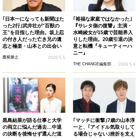
｢日本一になっても新聞はた
｢裕福な家庭ではなかった｣
った2行｣武井壮が“百獣の
『サレタ側の復讐』主演・
王”を目指した理由。坂上忍
水崎綾女が15歳で芸能界入
の付き人だった亡き兄の遺
りした理由。20歳引退の決
志と極楽・山本との出会い
意と転機『キューティーハ
ニー』
鷹觜勝之
2026.5.5
THE CHANGE編集部
2026.5.4
黒島結菜が語る仕事と大学
｢マッチに衝撃｣7歳の山本淳
の両立に悩んだ過去…中退
一と、｢アイドル気取りして
の決断を後悔せず選んだ道
る場合じゃない｣挫折を支え