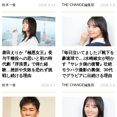
鈴木一俊
2026.5.14
THE CHANGE編集部
2026.5.8
唐田えりか『極悪女王』長
｢毎日泣いてました｣｢靴下を
与千種役への思いと初の時
豪速球で…｣水崎綾女が明か
代劇『浮浪雲』で得た経
す『サレタ側の復讐』壮絶
験…挫折や失敗を恐れず挑
モラハラ撮影の裏側、30代
戦し続ける理由
でグラビアに出続ける理由
鈴木一俊
2026.5.7
THE CHANGE編集部
2026.5.6