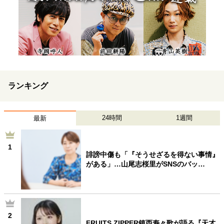
ランキング
24時間
1週間
最新
1
誹謗中傷も「『そうせざるを得ない事情』
がある」…山尾志桜里がSNSのバッ…
2
FRUITS ZIPPER鎮西寿々歌が語る『天才