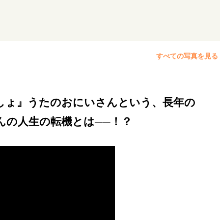
リーダーの流儀
変革の原動力
次世代へのバトン
トッ
重圧との向き合い方
一流のルーティン
20代の現在地
すべての写真を見る
40代からの景色
美しさの哲学
パートナーとの歩み方
病が教えてくれたこと
移住という選択
熱狂できるもの
私を彩るエッセンス
60代のネクストステージ
70代のグランド
しょ』うたのおにいさんという、長年の
んの人生の転機とは──！？
地域とつながる/お金との付き合い方