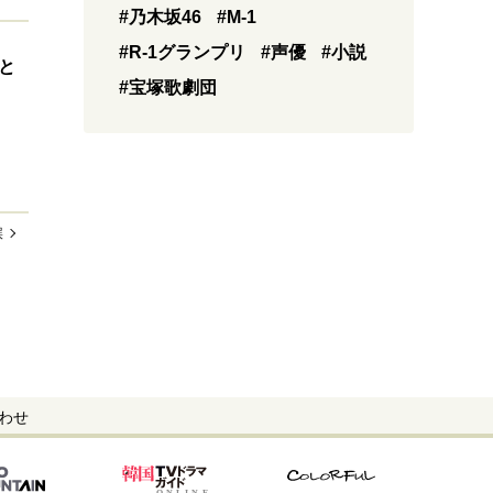
#乃木坂46
#M-1
#R-1グランプリ
#声優
#小説
と
#宝塚歌劇団
誤
わせ