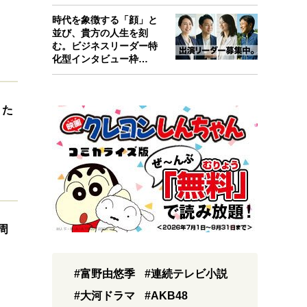
考えたんで…
時代を象徴する「顔」と
並び、貴方の人生を刻
む。ビジネスリーダー特
化型インタビュー枠
『Key person』始…
うた
周
#富野由悠季
#連続テレビ小説
#大河ドラマ
#AKB48