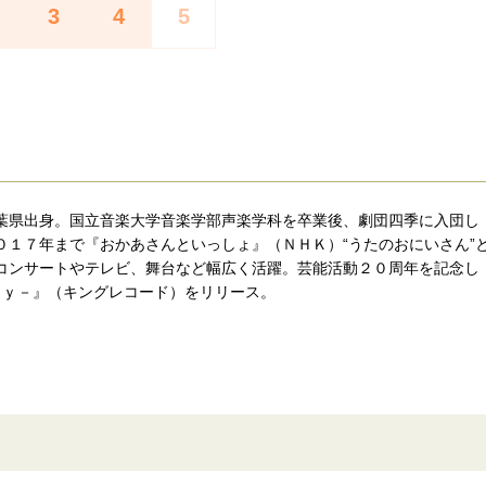
3
4
5
葉県出身。国立音楽大学⾳楽学部声楽学科を卒業後、劇団四季に入団し
０１７年まで『おかあさんといっしょ』（ＮＨＫ）“うたのおにいさん”
コンサートやテレビ、舞台など幅広く活躍。芸能活動２０周年を記念し
ｒｙ－』（キングレコード）をリリース。