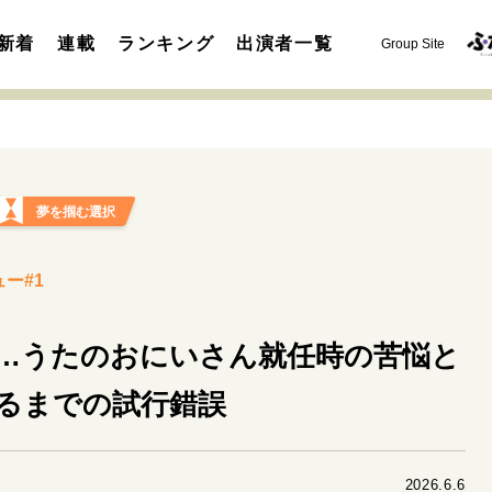
新着
連載
ランキング
出演者一覧
Group Site
夢を掴む選択
ー#1
運命を変えた出会い
決断の裏側
挫折からの再起
未知
表現者の葛藤
人生が動いた日
10代の挫折と原点
け…うたのおにいさん就任時の苦悩と
るまでの試行錯誤
セカンドキャリアの描き方
独立という決断
大人の学び直し
夢を掴む選択
2026.6.6