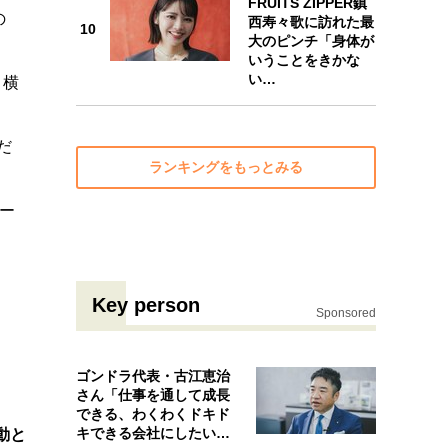
FRUITS ZIPPER鎮
の
西寿々歌に訪れた最
10
大のピンチ「身体が
10
いうことをきかな
い…
 横
だ
ランキングをもっとみる
ー
Key person
Sponsored
ゴンドラ代表・古江恵治
さん「仕事を通して成長
できる、わくわくドキド
キできる会社にしたいと
動と