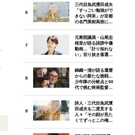
三代目魚武濱田成夫
「すっごい勉強がで
6
きない阿呆」が京都
6
の名門美術高校に…
元衆院議員・山尾志
桜里が語る誹謗中傷
7
動画…「計り知れな
7
い」切り抜き落選…
と
錦織一清が語る還暦
からの新たな挑戦…
8
少年隊の分岐点と60
8
代で挑む映画監督…
詩人・三代目魚武濱
田成夫を二度見する
9
人々「その顔が見た
9
くてずっとこの俺…