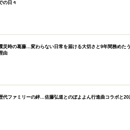
での日々
震災時の葛藤…変わらない日常を届ける大切さと9年間務めた
理由
歴代ファミリーの絆…佐藤弘道とのぼよよん行進曲コラボと20