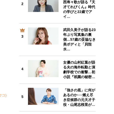
西寿々歌が語る『天
2
才てれびくん』時代
の学びと22歳でア
イ…
武田久美子が語る23
3
年ぶり写真集の裏
3
側…57歳の妥協なき
美ボディと「貝殻
水…
女優の山村紅葉が語
4
る夫の海外転勤と演
4
劇学校での衝撃…初
小説『祇園の秘密…
「強さの底」に何が
あるのか──燃え尽
ウコ)
5
5
き症候群の元天才子
役・山尾志桜里が…