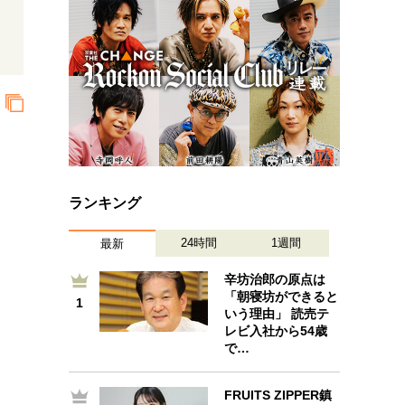
プが描く未来
忘れられない言葉
10代・20代の土台
親になるということ
一生モノの愛用品
デザイン
ランキング
24時間
1週間
最新
辛坊治郎の原点は
「朝寝坊ができると
1
1
いう理由」 読売テ
レビ入社から54歳
で…
FRUITS ZIPPER鎮
2