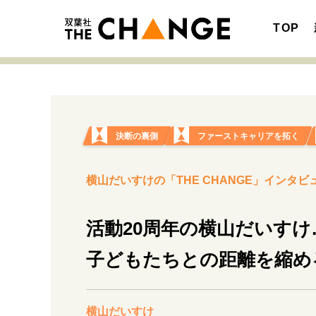
TOP
決断の裏側
ファーストキャリアを拓く
注目の記事テーマで探す
SPECIAL
横山だいすけの「THE CHANGE」インタビュ
サイトの核・哲学
活動20周年の横山だいす
キャリア・働き方
子どもたちとの距離を縮め
横山だいすけ