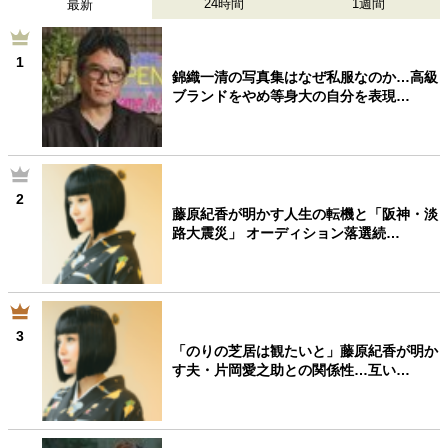
24時間
1週間
最新
1
錦織一清の写真集はなぜ私服なのか…高級
ブランドをやめ等身大の自分を表現…
2
藤原紀香が明かす人生の転機と「阪神・淡
路大震災」 オーディション落選続…
3
「のりの芝居は観たいと」藤原紀香が明か
す夫・片岡愛之助との関係性…互い…