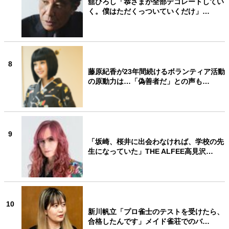
舘ひろし「恭さまが全部デコレートしてい
く。僕はただくっついていくだけ」…
8
藤原紀香が23年間続けるボランティア活動
の原動力は…「偽善者だ」との声も…
9
「坂崎、桜井に出会わなければ、学校の先
生になっていた」THE ALFEE高見沢…
10
新川帆立「プロ雀士のテストを受けたら、
合格したんです」メイド雀荘でのバ…