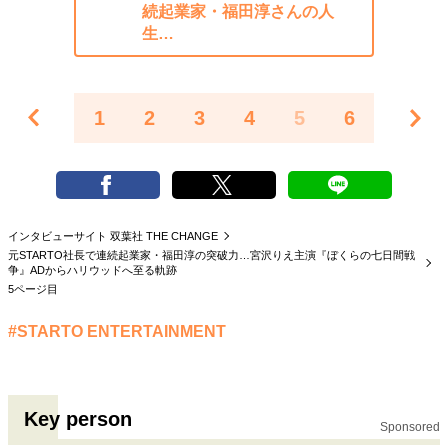
続起業家・福田淳さんの人
生…
1
2
3
4
5
6
インタビューサイト 双葉社 THE CHANGE
元STARTO社長で連続起業家・福田淳の突破力…宮沢りえ主演『ぼくらの七日間戦
争』ADからハリウッドへ至る軌跡
5ページ目
#STARTO ENTERTAINMENT
Key person
Sponsored