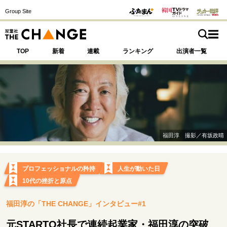
Group Site
TOP
新着
連載
ランキング
出演者一覧
注目の記事テーマで探す
SPECIAL
福田淳 撮影／有坂政晴
サイトの核・哲学
運命を変えた出会い
決断の裏側
挫折からの再起
プロフェッショナルの矜持
人生が動いた日
未知への挑戦
プロフェッショナルの矜持
10代の挫折と原点
表現者の葛藤
人生が動いた日
10代の挫折と原点
福田淳の「THE CHANGE」インタビュー#1
元STARTO社長で連続起業家・福田淳の突破