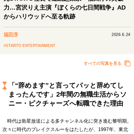
キャリア・働き方
力…宮沢りえ主演『ぼくらの七日間戦争』AD
セカンドキャリアの描き方
独立という決断
からハリウッドへ至る軌跡
大人の学び直し
ファーストキャリアを拓く
夢を掴む選択
福田淳
2026.6.24
#STARTO ENTERTAINMENT
経営・ビジネス
リーダーの流儀
変革の原動力
次世代へのバトン
すべての写真を見る
トップが描く未来
「“辞めます”と言ってパッと辞めてし
マインドセット
まったんです」2年間の無職生活からソ
重圧との向き合い方
一流のルーティン
20代の現在地
ニー・ピクチャーズへ転職できた理由
忘れられない言葉
10代・20代の土台
時代は衛星放送による多チャンネル化に突き進む黎明期。
次々に時代のブレイクスルーをはたしたが、1997年、東北
ライフスタイル・生き方