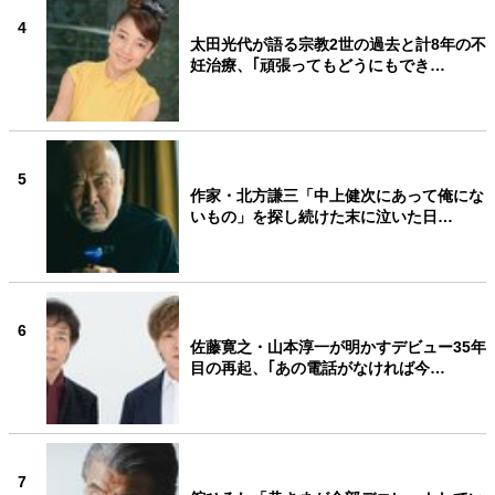
4
太田光代が語る宗教2世の過去と計8年の不
妊治療、｢頑張ってもどうにもでき…
5
作家・北方謙三「中上健次にあって俺にな
いもの」を探し続けた末に泣いた日…
6
佐藤寛之・山本淳一が明かすデビュー35年
目の再起、｢あの電話がなければ今…
7