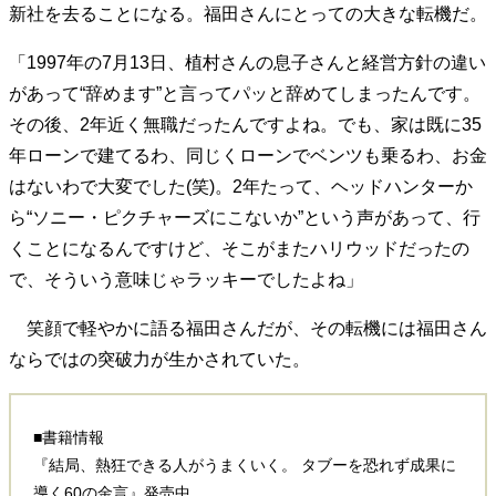
新社を去ることになる。福田さんにとっての大きな転機だ。
40代からの景色
50代のリアル
美しさの哲学
パートナーとの歩み方
親になるということ
「1997年の7月13日、植村さんの息子さんと経営方針の違い
病が教えてくれたこと
移住という選択
があって“辞めます”と言ってパッと辞めてしまったんです。
熱狂できるもの
一生モノの愛用品
その後、2年近く無職だったんですよね。でも、家は既に35
私を彩るエッセンス
60代のネクストステージ
年ローンで建てるわ、同じくローンでベンツも乗るわ、お金
70代のグランドデザイン
はないわで大変でした(笑)。2年たって、ヘッドハンターか
ら“ソニー・ピクチャーズにこないか”という声があって、行
社会・カルチャー・マネー
くことになるんですけど、そこがまたハリウッドだったの
で、そういう意味じゃラッキーでしたよね」
地域とつながる/お金との付き合い方
笑顔で軽やかに語る福田さんだが、その転機には福田さん
ならではの突破力が生かされていた。
■書籍情報
『結局、熱狂できる人がうまくいく。 タブーを恐れず成果に
導く60の金言』発売中