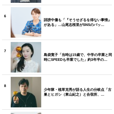
6
誹謗中傷も「『そうせざるを得ない事情』
がある」…山尾志桜里がSNSのバッ…
7
島袋寛子「当時は15歳で、中学の卒業と同
時にSPEEDも卒業でした」約3年半の…
8
少年隊・植草克秀が語る人生の分岐点「古
巣とヒガシ（東山紀之）と合宿所、…