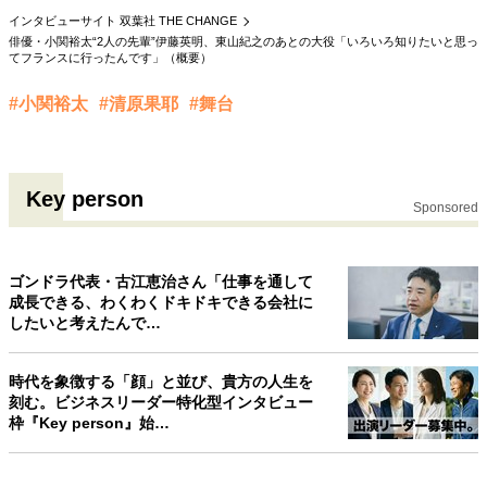
インタビューサイト 双葉社 THE CHANGE
40代からの景色
50代のリアル
美しさの哲学
俳優・小関裕太“2人の先輩”伊藤英明、東山紀之のあとの大役「いろいろ知りたいと思っ
パートナーとの歩み方
親になるということ
てフランスに行ったんです」（概要）
病が教えてくれたこと
移住という選択
熱狂できるもの
一生モノの愛用品
#小関裕太
#清原果耶
#舞台
私を彩るエッセンス
60代のネクストステージ
70代のグランドデザイン
Key person
Sponsored
社会・カルチャー・マネー
地域とつながる/お金との付き合い方
ゴンドラ代表・古江恵治さん「仕事を通して
成長できる、わくわくドキドキできる会社に
したいと考えたんで…
時代を象徴する「顔」と並び、貴方の人生を
刻む。ビジネスリーダー特化型インタビュー
枠『Key person』始…