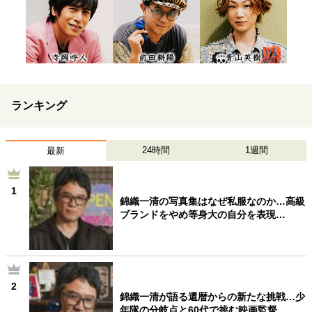
ランキング
24時間
1週間
最新
1
錦織一清の写真集はなぜ私服なのか…高級
ブランドをやめ等身大の自分を表現…
2
錦織一清が語る還暦からの新たな挑戦…少
年隊の分岐点と60代で挑む映画監督…