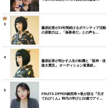
3
藤原紀香が23年間続けるボランティア活動
の原動力は…「偽善者だ」との声も…
4
藤原紀香が明かす人生の転機と「阪神・淡
路大震災」 オーディション落選続…
5
FRUITS ZIPPER鎮西寿々歌が語る『天才
てれびくん』時代の学びと22歳でアイ…