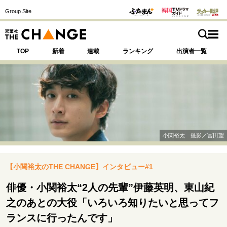
Group Site
TOP
新着
連載
ランキング
出演者一覧
注目の記事テーマで探す
SPECIAL
小関裕太 撮影／冨田望
サイトの核・哲学
【小関裕太のTHE CHANGE】インタビュー#1
運命を変えた出会い
決断の裏側
挫折からの再起
未知への挑戦
プロフェッショナルの矜持
俳優・小関裕太“2人の先輩”伊藤英明、東山紀
表現者の葛藤
人生が動いた日
10代の挫折と原点
之のあとの大役「いろいろ知りたいと思ってフ
ランスに行ったんです」