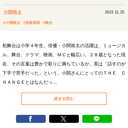
キャリア・働き方
セカンドキャリアの描き方
独立という決断
小関裕太
2023.11.25
大人の学び直し
ファーストキャリアを拓く
#小関裕太
#清原果耶
#舞台
夢を掴む選択
初舞台は小学４年生。俳優・小関裕太の活躍は、ミュージカ
経営・ビジネス
ル、舞台、ドラマ、映画、ＭＣと幅広い。２８歳となった現
リーダーの流儀
変革の原動力
次世代へのバトン
在、その言葉は豊かで彩りに満ちているが、実は「話すのが
トップが描く未来
下手で苦手だった」という。小関さんにとってのＴＨＥ Ｃ
ＨＡＮＧＥとはなんだっ…
マインドセット
重圧との向き合い方
一流のルーティン
20代の現在地
続きを読む
忘れられない言葉
10代・20代の土台
ライフスタイル・生き方