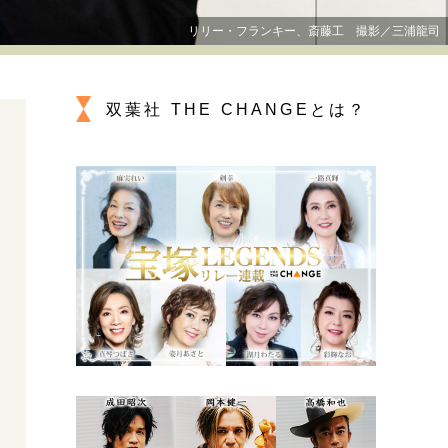
プが描く未来
リリー・フランキー、斎藤工 撮影／三浦龍司
忘れられない言葉
10代・20代の土台
双葉社 THE CHANGEとは？
ーとの歩み方
親になるということ
一生モノの愛用品
デザイン