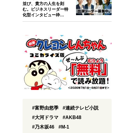
並び、貴方の人生を刻
む。ビジネスリーダー特
化型インタビュー枠
『Key person』始…
#富野由悠季
#連続テレビ小説
#大河ドラマ
#AKB48
#乃木坂46
#M-1