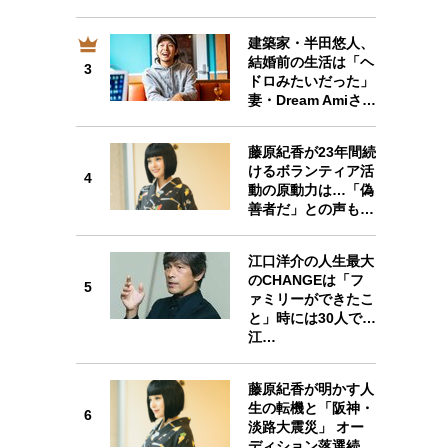
建築家・半田悠人、
結婚前の生活は「ヘ
3
3
ドロみたいだった」
妻・Dream Amiさ…
藤原紀香が23年間続
けるボランティア活
4
4
動の原動力は…「偽
善者だ」との声も…
江口洋介の人生最大
のCHANGEは「フ
5
ァミリーができたこ
5
と」時には30人で…
江…
藤原紀香が明かす人
生の転機と「阪神・
6
淡路大震災」 オー
6
ディション落選続…