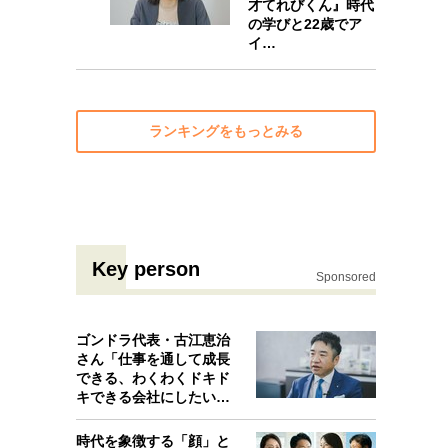
才てれびくん』時代
の学びと22歳でア
10
イ…
ランキングをもっとみる
Key person
Sponsored
ゴンドラ代表・古江恵治
さん「仕事を通して成長
できる、わくわくドキド
キできる会社にしたいと
考えたんで…
時代を象徴する「顔」と