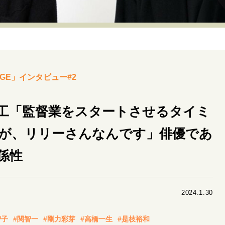
リーダーの流儀
変革の原動力
次世代へのバトン
トッ
重圧との向き合い方
一流のルーティン
20代の現在地
40代からの景色
50代のリアル
美しさの哲学
パートナ
GE」インタビュー#2
病が教えてくれたこと
移住という選択
熱狂できるもの
私を彩るエッセンス
60代のネクストステージ
70代のグランド
工「監督業をスタートさせるタイミ
が、リリーさんなんです」俳優であ
地域とつながる/お金との付き合い方
係性
2024.1.30
智子
#関智一
#剛力彩芽
#高橋一生
#是枝裕和