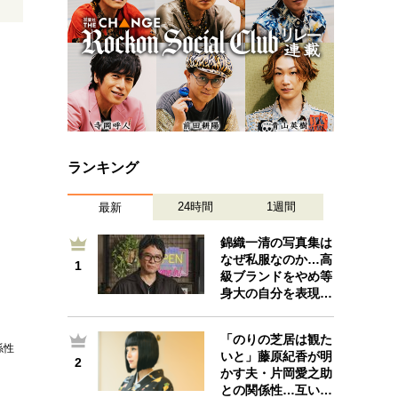
ランキング
24時間
1週間
最新
錦織一清の写真集は
なぜ私服なのか…高
1
1
級ブランドをやめ等
身大の自分を表現…
「のりの芝居は観た
係性
いと」藤原紀香が明
2
2
かす夫・片岡愛之助
との関係性…互い…