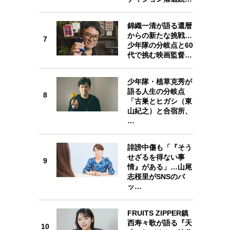
錦織一清が語る還暦
からの新たな挑戦…
7
少年隊の分岐点と60
代で挑む映画監督…
7
少年隊・植草克秀が
語る人生の分岐点
8
「古巣とヒガシ（東
山紀之）と合宿所、
…
8
誹謗中傷も「『そう
せざるを得ない事
9
情』がある」…山尾
志桜里がSNSのバ
ッ…
9
FRUITS ZIPPER鎮
西寿々歌が語る『天
10