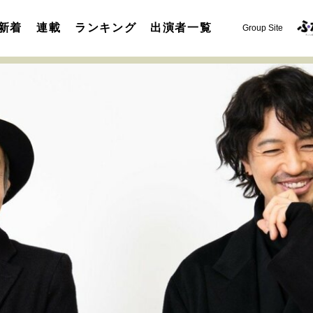
新着
連載
ランキング
出演者一覧
Group Site
運命を変えた出会い
決断の裏側
挫折からの再起
未知
表現者の葛藤
人生が動いた日
10代の挫折と原点
セカンドキャリアの描き方
独立という決断
大人の学び直し
夢を掴む選択