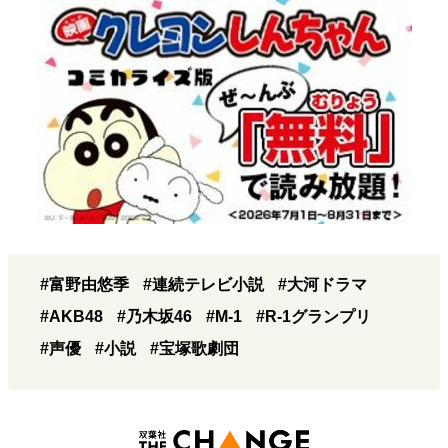
#富野由悠季
#連続テレビ小説
#大河ドラマ
#AKB48
#乃木坂46
#M-1
#R-1グランプリ
#声優
#小説
#宝塚歌劇団