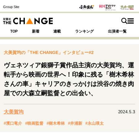
Group Site
TOP
新着
連載
ランキング
出演者一覧
大美賀均の「THE CHANGE」インタビュー#2
ヴェネツィア銀獅子賞作品主演の大美賀均、運
注目の記事テーマで探す
SPECIAL
転手から映画の世界へ！印象に残る「樹木希林
さんの車」キャリアのきっかけは渋谷の焼き肉
屋での大森立嗣監督との出会い、
サイトの核・哲学
運命を変えた出会い
決断の裏側
挫折からの再起
未知への挑戦
プロフェッショナルの矜持
大美賀均
2024.5.3
表現者の葛藤
人生が動いた日
10代の挫折と原点
#濱口竜介
#映画監督
#樹木希林
#井浦新
#永山瑛太