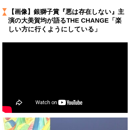
キャリア・働き方
【画像】銀獅子賞『悪は存在しない』主
セカンドキャリアの描き方
独立という決断
大人の学び直し
ファーストキャリアを拓く
演の大美賀均が語るTHE CHANGE「楽
夢を掴む選択
しい方に行くようにしている」
経営・ビジネス
リーダーの流儀
変革の原動力
次世代へのバトン
トップが描く未来
マインドセット
重圧との向き合い方
一流のルーティン
20代の現在地
忘れられない言葉
10代・20代の土台
ライフスタイル・生き方