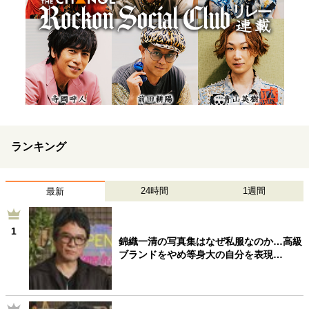
ランキング
24時間
1週間
最新
1
錦織一清の写真集はなぜ私服なのか…高級
ブランドをやめ等身大の自分を表現…