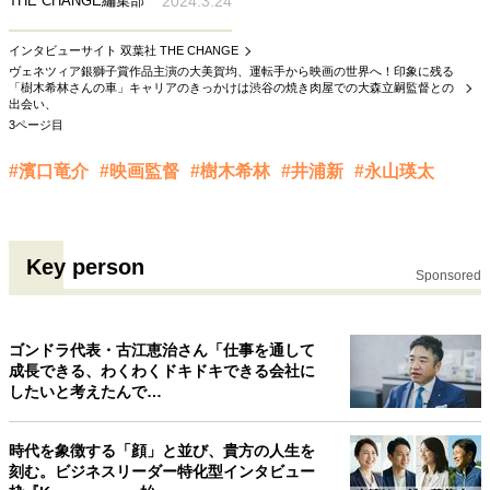
THE CHANGE編集部
2024.3.24
インタビューサイト 双葉社 THE CHANGE
ヴェネツィア銀獅子賞作品主演の大美賀均、運転手から映画の世界へ！印象に残る
「樹木希林さんの車」キャリアのきっかけは渋谷の焼き肉屋での大森立嗣監督との
出会い、
3ページ目
#濱口竜介
#映画監督
#樹木希林
#井浦新
#永山瑛太
Key person
Sponsored
ゴンドラ代表・古江恵治さん「仕事を通して
成長できる、わくわくドキドキできる会社に
したいと考えたんで…
時代を象徴する「顔」と並び、貴方の人生を
刻む。ビジネスリーダー特化型インタビュー