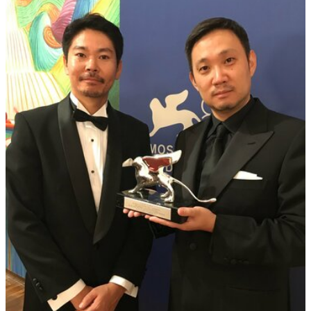
40代からの景色
50代のリアル
美しさの哲学
パートナーとの歩み方
親になるということ
病が教えてくれたこと
移住という選択
熱狂できるもの
一生モノの愛用品
私を彩るエッセンス
60代のネクストステージ
70代のグランドデザイン
社会・カルチャー・マネー
地域とつながる/お金との付き合い方