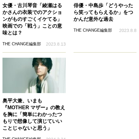
女優・古川琴音「綾瀬はる
俳優・中島歩「どうやった
かさんの衣装でのアクショ
ら笑ってもらえるか」をつ
ンがものすごくイケてる」
かんだ意外な過去
映画での「戦う」ことの意
THE CHANGE編集部
2023.8.8
味とは？
THE CHANGE編集部
2023.8.13
奥平大兼、いまも
『MOTHER マザー』の教え
を胸に「簡単にわかったつ
もりで想像して演じていい
ことじゃないと思う」