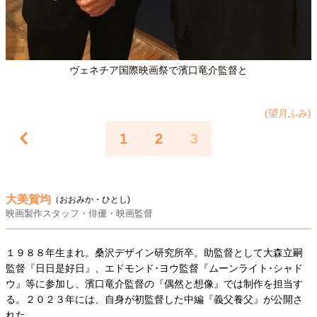
ヴェネチア国際映画祭で濱口竜介監督と
(望月ふみ)
1
2
3
大美賀均
（おおみか・ひとし)
映画製作スタッフ・俳優・映画監督
１９８８年生まれ。桑沢デザイン研究所卒。助監督として大森立嗣
監督『日日是好日』、エドモンド･ヨウ監督『ムーンライト･シャド
ウ』等に参加し、濱口竜介監督の『偶然と想像』では制作を担当す
る。２０２３年には、自身が初監督した中編『義父養父』が公開さ
れた。