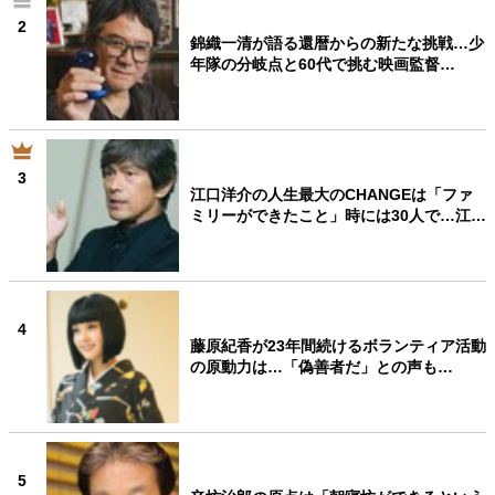
2
錦織一清が語る還暦からの新たな挑戦…少
年隊の分岐点と60代で挑む映画監督…
3
江口洋介の人生最大のCHANGEは「ファ
ミリーができたこと」時には30人で…江…
4
藤原紀香が23年間続けるボランティア活動
の原動力は…「偽善者だ」との声も…
5