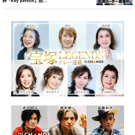
枠『Key person』始…