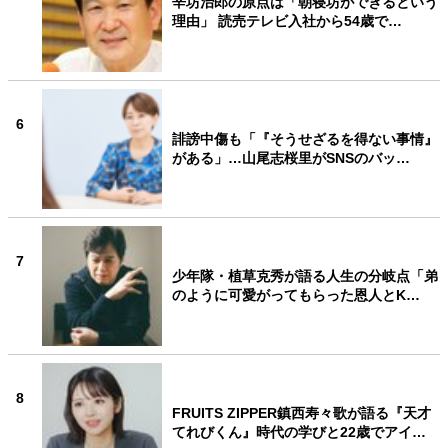
辛坊治郎の原点は「朝寝坊ができるという
理由」 読売テレビ入社から54歳で…
6
誹謗中傷も「『そうせざるを得ない事情』
がある」…山尾志桜里がSNSのバッ…
7
少年隊・植草克秀が語る人生の分岐点「弟
のように可愛がってもらった恩人とK…
8
FRUITS ZIPPER鎮西寿々歌が語る『天才
てれびくん』時代の学びと22歳でアイ…