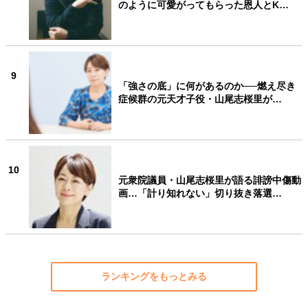
のように可愛がってもらった恩人とK…
9
「強さの底」に何があるのか──燃え尽き
症候群の元天才子役・山尾志桜里が…
10
元衆院議員・山尾志桜里が語る誹謗中傷動
画…「計り知れない」切り抜き落選…
ランキングをもっとみる