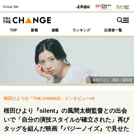
Group Site
TOP
新着
連載
ランキング
出演者一覧
注目の記事テーマで探す
SPECIAL
桜田ひより 撮影／冨田望
サイトの核・哲学
桜田ひよりの「THE CHANGE」インタビュー#4
運命を変えた出会い
決断の裏側
挫折からの再起
未知への挑戦
プロフェッショナルの矜持
桜田ひより『silent』の風間太樹監督との出会
表現者の葛藤
人生が動いた日
10代の挫折と原点
いで「自分の演技スタイルが確立された」再び
タッグを組んだ映画『バジーノイズ』で見せた