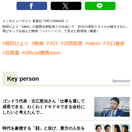
40代からの景色
50代のリアル
美しさの哲学
パートナーとの歩み方
親になるということ
病が教えてくれたこと
移住という選択
インタビューサイト 双葉社 THE CHANGE
桜田ひより『silent』の風間太樹監督との出会いで「自分の演技スタイルが確立された」
熱狂できるもの
一生モノの愛用品
再びタッグを組んだ映画『バジーノイズ』で見せた新境地（概要）
私を彩るエッセンス
60代のネクストステージ
70代のグランドデザイン
#桜田ひより
#映画
#JO1
#川西拓実
#silent
#川口春奈
#目黒蓮
#Official髭男dism
社会・カルチャー・マネー
地域とつながる/お金との付き合い方
Key person
Sponsored
ゴンドラ代表・古江恵治さん「仕事を通して
成長できる、わくわくドキドキできる会社に
したいと考えたんで…
時代を象徴する「顔」と並び、貴方の人生を