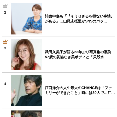
2
誹謗中傷も「『そうせざるを得ない事情』
がある」…山尾志桜里がSNSのバッ…
3
武田久美子が語る23年ぶり写真集の裏側…
57歳の妥協なき美ボディと「貝殻水…
4
江口洋介の人生最大のCHANGEは「ファ
ミリーができたこと」時には30人で…江…