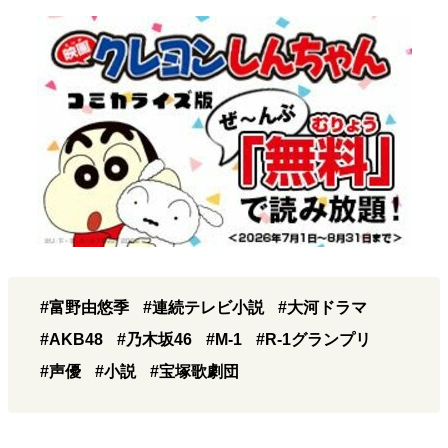
#富野由悠季
#連続テレビ小説
#大河ドラマ
#AKB48
#乃木坂46
#M-1
#R-1グランプリ
#声優
#小説
#宝塚歌劇団