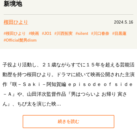
キャリア・働き方
新境地
セカンドキャリアの描き方
独立という決断
大人の学び直し
ファーストキャリアを拓く
桜田ひより
2024.5.16
夢を掴む選択
#桜田ひより
#映画
#JO1
#川西拓実
#silent
#川口春奈
#目黒蓮
#Official髭男dism
経営・ビジネス
リーダーの流儀
変革の原動力
次世代へのバトン
子役より活動し、２１歳ながらすでに１５年を超える芸能活
トップが描く未来
動歴を持つ桜田ひより。ドラマに続いて映画公開された主演
作『咲－Ｓａｋｉ－阿知賀編 ｅｐｉｓｏｄｅ ｏｆ ｓｉｄｅ
マインドセット
－Ａ』や、山田洋次監督作品『男はつらいよ お帰り 寅さ
重圧との向き合い方
一流のルーティン
20代の現在地
ん』、ちび太を演じた映…
忘れられない言葉
10代・20代の土台
続きを読む
ライフスタイル・生き方