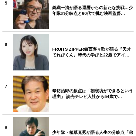
5
錦織一清が語る還暦からの新たな挑戦…少
年隊の分岐点と60代で挑む映画監督…
6
FRUITS ZIPPER鎮西寿々歌が語る『天才
てれびくん』時代の学びと22歳でアイ…
7
辛坊治郎の原点は「朝寝坊ができるという
理由」 読売テレビ入社から54歳で…
8
少年隊・植草克秀が語る人生の分岐点「弟