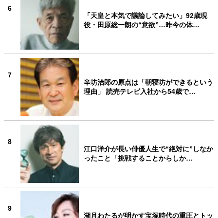
6
「天皇と本気で議論してみたい」92歳現
役・田原総一朗の“意欲”…昨今の体…
7
辛坊治郎の原点は「朝寝坊ができるという
理由」 読売テレビ入社から54歳で…
8
江口洋介が長い俳優人生で“絶対に”しなか
ったこと「挑戦することからしか…
9
湖月わたるが明かす宝塚時代の重圧とトッ