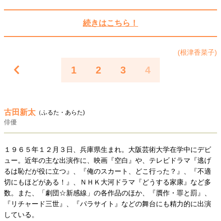
40代からの景色
50代のリアル
美しさの哲学
続きはこちら！
パートナーとの歩み方
親になるということ
病が教えてくれたこと
移住という選択
熱狂できるもの
一生モノの愛用品
(根津香菜子)
私を彩るエッセンス
60代のネクストステージ
1
2
3
4
70代のグランドデザイン
社会・カルチャー・マネー
古田新太
（ふるた・あらた)
俳優
地域とつながる/お金との付き合い方
１９６５年１２月３日、兵庫県生まれ。大阪芸術大学在学中にデビ
ュー。近年の主な出演作に、映画『空白』や、テレビドラマ『逃げ
るは恥だが役に立つ』、『俺のスカート、どこ行った？』、『不適
切にもほどがある！』、ＮＨＫ大河ドラマ『どうする家康』など多
数。また、「劇団☆新感線」の各作品のほか、『贋作・罪と罰』、
『リチャード三世』、『パラサイト』などの舞台にも精力的に出演
している。