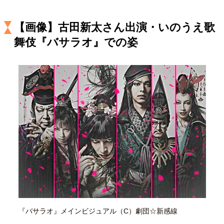
キャリア・働き方
セカンドキャリアの描き方
独立という決断
【画像】古田新太さん出演・いのうえ歌
大人の学び直し
ファーストキャリアを拓く
舞伎『バサラオ』での姿
夢を掴む選択
経営・ビジネス
リーダーの流儀
変革の原動力
次世代へのバトン
トップが描く未来
マインドセット
重圧との向き合い方
一流のルーティン
20代の現在地
忘れられない言葉
10代・20代の土台
『バサラオ』メインビジュアル（C）劇団☆新感線
ライフスタイル・生き方