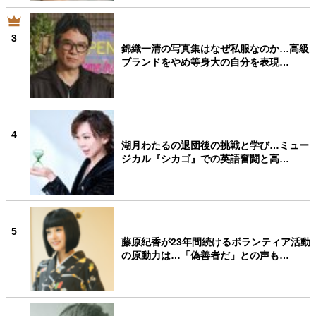
3
錦織一清の写真集はなぜ私服なのか…高級
ブランドをやめ等身大の自分を表現…
4
湖月わたるの退団後の挑戦と学び…ミュー
ジカル『シカゴ』での英語奮闘と高…
5
藤原紀香が23年間続けるボランティア活動
の原動力は…「偽善者だ」との声も…