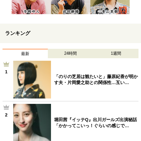
ランキング
24時間
1週間
最新
1
「のりの芝居は観たいと」藤原紀香が明か
す夫・片岡愛之助との関係性…互い…
2
堀田茜『イッテQ』出川ガールズ出演秘話
「かかってこいっ！ぐらいの感じで…