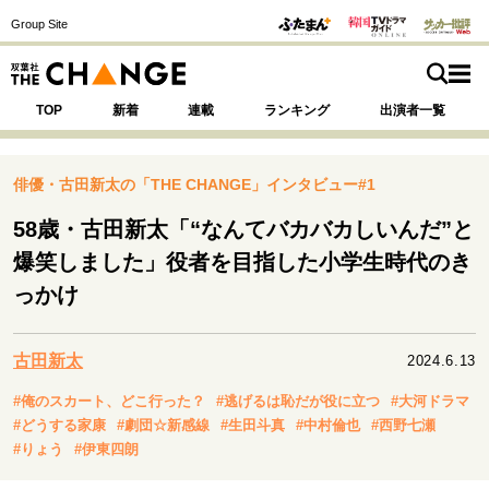
Group Site
TOP
新着
連載
ランキング
出演者一覧
俳優・古田新太の「THE CHANGE」インタビュー#1
58歳・古田新太「“なんてバカバカしいんだ”と
注目の記事テーマで探す
SPECIAL
爆笑しました」役者を目指した小学生時代のき
っかけ
サイトの核・哲学
運命を変えた出会い
決断の裏側
挫折からの再起
古田新太
2024.6.13
未知への挑戦
プロフェッショナルの矜持
#俺のスカート、どこ行った？
#逃げるは恥だが役に立つ
#大河ドラマ
表現者の葛藤
人生が動いた日
10代の挫折と原点
#どうする家康
#劇団☆新感線
#生田斗真
#中村倫也
#西野七瀬
#りょう
#伊東四朗